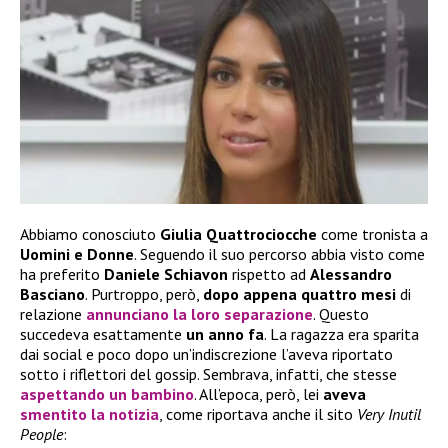
Abbiamo conosciuto
Giulia Quattrociocche
come tronista a
Uomini e Donne
. Seguendo il suo percorso abbia visto come
ha preferito
Daniele Schiavon
rispetto ad
Alessandro
Basciano
. Purtroppo, però,
dopo appena quattro mesi
di
relazione
annunciano la loro separazione
. Questo
succedeva esattamente
un
anno fa
. La ragazza era sparita
dai social e poco dopo un’indiscrezione l’aveva riportato
sotto i riflettori del gossip. Sembrava, infatti, che stesse
aspettando un bambino
. All’epoca, però, lei
aveva
smentito la notizia
, come riportava anche il sito
Very Inutil
People
: