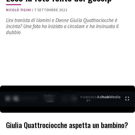
NICOLÒ FIGINI
|
7 SETTEMBRE 2021
L’ex tronista di Uomini e Donne Giulia Quattrociocche è
incinta? Una foto ha iniziato a circolare e ha insinuato il
dubbio
0:13 /
Ad
hub
Media
POWERED
1
/
2
1:40
BY
Giulia Quattrociocche aspetta un bambino?