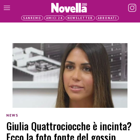
SANREMO
AMICI 24
NEWSLETTER
ABBONATI
NEWS
Giulia Quattrociocche è incinta?
Ecco la foto fonte del gossip