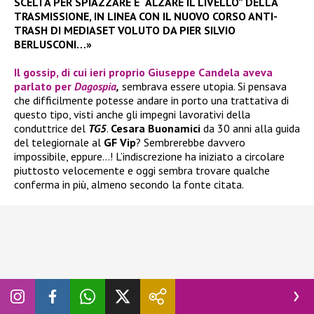
SCELTA PER SPIAZZARE E “ALZARE IL LIVELLO” DELLA
TRASMISSIONE, IN LINEA CON IL NUOVO CORSO ANTI-
TRASH DI MEDIASET VOLUTO DA PIER SILVIO
BERLUSCONI…»
Il gossip, di cui ieri proprio
Giuseppe Candela
aveva
parlato per
Dagospia
,
sembrava essere utopia. Si pensava
che difficilmente potesse andare in porto una trattativa di
questo tipo, visti anche gli impegni lavorativi della
conduttrice del
TG5
.
Cesara Buonamici
da 30 anni alla guida
del telegiornale al
GF Vip
? Sembrerebbe davvero
impossibile, eppure…! L’indiscrezione ha iniziato a circolare
piuttosto velocemente e oggi sembra trovare qualche
conferma in più, almeno secondo la fonte citata.