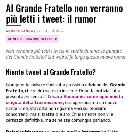
Al Grande Fratello non verranno
più letti i tweet: il rumor
ANDREA SANNA
|
22 LUGLIO 2023
GF VIP 8
GRANDE FRATELLO
Non verranno più letti i tweet in studio durante le puntate
del Grande Fratello? Sul web si fa largo questo nuovo rumor
Niente tweet al Grande Fratello?
Giungono le indiscrezioni sulla prossima edizione del
Grande
Fratello
, che vedrà vip e nip insieme. Dopo la notizia sulla
presunta presenza di
Cesara Buonamici come opinionista
singola della trasmissione
,
ora apprendiamo un nuovo
rumor. E no, stavolta non riguarda voci sui prossimi
concorrenti, ma si tratta di altro. Chiaramente non vi è
certezza definitiva, ma se ne sta comunque parlando.
Deianira Marzano
sul proprio profilo
Instagram
ha fatto