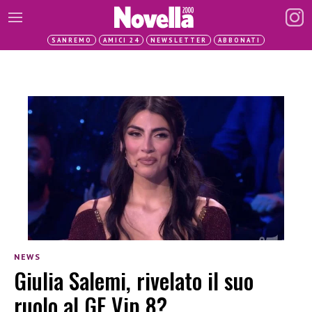
SANREMO
AMICI 24
NEWSLETTER
ABBONATI
NEWS
Giulia Salemi, rivelato il suo
ruolo al GF Vip 8?