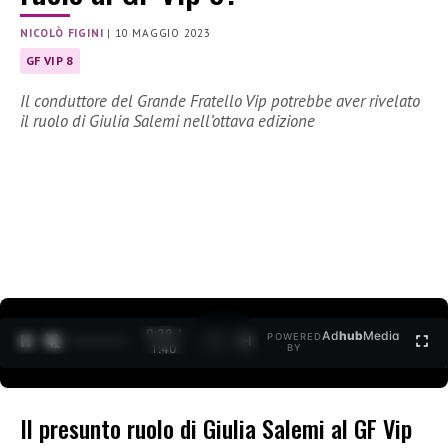
NICOLÒ FIGINI
|
10 MAGGIO 2023
GF VIP 8
Il conduttore del Grande Fratello Vip potrebbe aver rivelato
il ruolo di Giulia Salemi nell’ottava edizione
0:30 /
Ad
hub
Media
POWERED
1
/
2
1:40
BY
Il presunto ruolo di Giulia Salemi al GF Vip