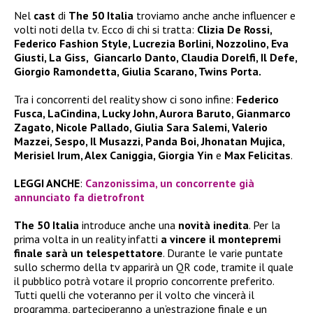
Nel
cast
di
The 50 Italia
troviamo anche anche influencer e
volti noti della tv. Ecco di chi si tratta:
Clizia De Rossi,
Federico Fashion Style, Lucrezia Borlini, Nozzolino, Eva
Giusti, La Giss, Giancarlo Danto, Claudia Dorelfi, Il Defe,
Giorgio Ramondetta, Giulia Scarano, Twins Porta.
Tra i concorrenti del reality show ci sono infine:
Federico
Fusca, LaCindina, Lucky John, Aurora Baruto, Gianmarco
Zagato, Nicole Pallado, Giulia Sara Salemi, Valerio
Mazzei, Sespo, Il Musazzi, Panda Boi, Jhonatan Mujica,
Merisiel Irum, Alex Caniggia, Giorgia Yin
e
Max Felicitas
.
LEGGI ANCHE
:
Canzonissima, un concorrente già
annunciato fa dietrofront
The 50 Italia
introduce anche una
novità inedita
. Per la
prima volta in un reality infatti
a vincere il montepremi
finale sarà un telespettatore
. Durante le varie puntate
sullo schermo della tv apparirà un QR code, tramite il quale
il pubblico potrà votare il proprio concorrente preferito.
Tutti quelli che voteranno per il volto che vincerà il
programma, parteciperanno a un’estrazione finale e un