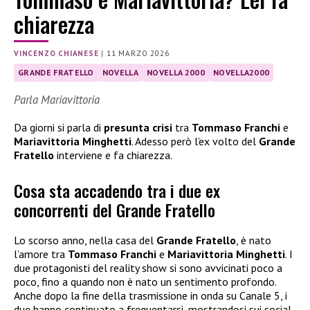
chiarezza
VINCENZO CHIANESE
|
11 MARZO 2026
GRANDE FRATELLO
NOVELLA
NOVELLA 2000
NOVELLA2000
Parla Mariavittoria
Da giorni si parla di
presunta crisi
tra
Tommaso Franchi
e
Mariavittoria Minghetti
. Adesso però l’ex volto del
Grande
Fratello
interviene e fa chiarezza.
Cosa sta accadendo tra i due ex
concorrenti del Grande Fratello
Lo scorso anno, nella casa del
Grande Fratello
, è nato
l’amore tra
Tommaso Franchi
e
Mariavittoria Minghetti
. I
due protagonisti del reality show si sono avvicinati poco a
poco, fino a quando non è nato un sentimento profondo.
Anche dopo la fine della trasmissione in onda su Canale 5, i
due hanno continuato a frequentarsi, mostrandosi sui social