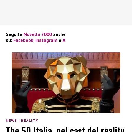
Seguite
Novella 2000
anche
su:
Facebook
,
Instagram
e
X
.
NEWS
|
REALITY
The 50 Italia, nel cast del reality