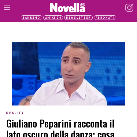
SANREMO
AMICI 24
NEWSLETTER
ABBONATI
REALITY
Giuliano Peparini racconta il
lato oscuro della danza: cosa