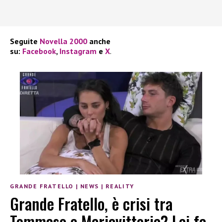
Seguite
Novella 2000
anche
su:
Facebook
,
Instagram
e
X
.
GRANDE FRATELLO
|
NEWS
|
REALITY
Grande Fratello, è crisi tra
Tommaso e Mariavittoria? Lei fa