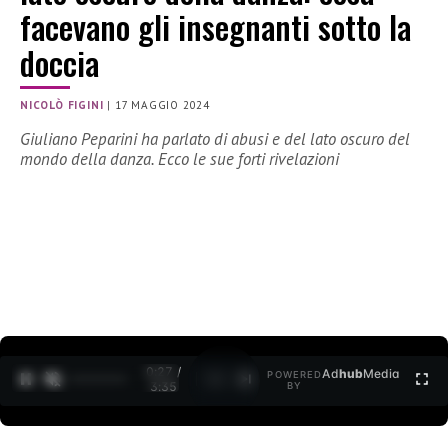
facevano gli insegnanti sotto la
doccia
NICOLÒ FIGINI
|
17 MAGGIO 2024
Giuliano Peparini ha parlato di abusi e del lato oscuro del
mondo della danza. Ecco le sue forti rivelazioni
0:28 /
Ad
hub
Media
POWERED
1
/
2
3:35
BY