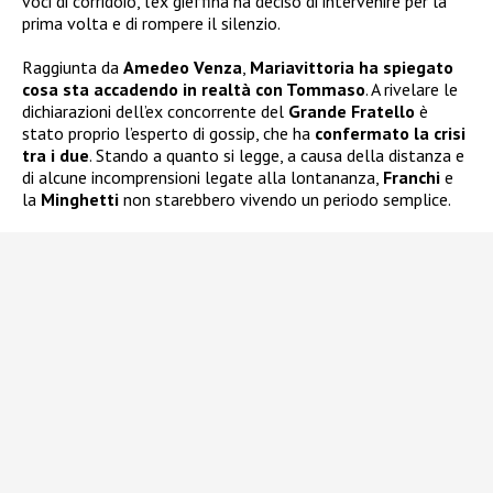
voci di corridoio, l’ex gieffina ha deciso di intervenire per la
prima volta e di rompere il silenzio.
Raggiunta da
Amedeo Venza
,
Mariavittoria ha spiegato
cosa sta accadendo in realtà con Tommaso
. A rivelare le
dichiarazioni dell’ex concorrente del
Grande Fratello
è
stato proprio l’esperto di gossip, che ha
confermato la crisi
tra i due
. Stando a quanto si legge, a causa della distanza e
di alcune incomprensioni legate alla lontananza,
Franchi
e
la
Minghetti
non starebbero vivendo un periodo semplice.