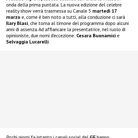
onda della prima puntata. La nuova edizione del celebre
reality show verrà trasmessa su Canale 5
martedì 17
marzo
e, come è ben noto a tutti, alla conduzione ci sarà
Ilary Blasi
, che torna al timone del programma dopo alcuni
anni di assenza. Ad affiancare la presentatrice, nel ruolo di
opinioniste, due nomi d’eccezione:
Cesara Buonamici
e
Selvaggia Lucarelli
.
Pochi giorni fa intanto i canali social del
GF
hanno