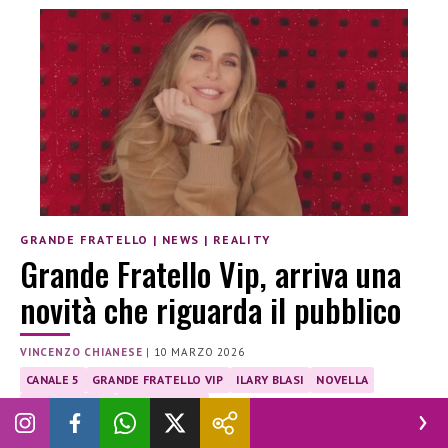
GRANDE FRATELLO
|
NEWS
|
REALITY
Grande Fratello Vip, arriva una
novità che riguarda il pubblico
VINCENZO CHIANESE
|
10 MARZO 2026
CANALE 5
GRANDE FRATELLO VIP
ILARY BLASI
NOVELLA
NOVELLA 2000
NOVELLA2000
Le parole di Ilary Blasi