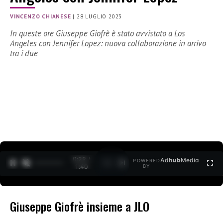
VINCENZO CHIANESE
|
28 LUGLIO 2023
In queste ore Giuseppe Giofrè è stato avvistato a Los
Angeles con Jennifer Lopez: nuova collaborazione in arrivo
tra i due
0:30 /
Ad
hub
Media
POWERED
1
/
2
1:40
BY
Giuseppe Giofrè insieme a JLO