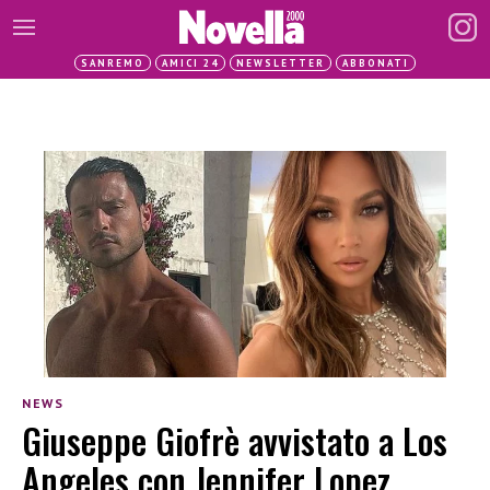
SANREMO
AMICI 24
NEWSLETTER
ABBONATI
NEWS
Giuseppe Giofrè avvistato a Los
Angeles con Jennifer Lopez