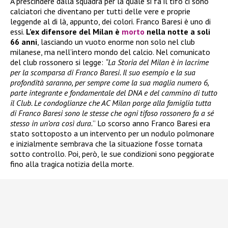
A prescindere dalla squadra per la quale si fa il tifo ci sono
calciatori che diventano per tutti delle vere e proprie
leggende al di là, appunto, dei colori. Franco Baresi è uno di
essi.
L’ex difensore del Milan è
morto
nella notte a soli
66 anni
, lasciando un vuoto enorme non solo nel club
milanese, ma nell’intero mondo del calcio. Nel comunicato
del club rossonero si legge:
“La Storia del Milan è in lacrime
per la scomparsa di Franco Baresi. Il suo esempio e la sua
profondità saranno, per sempre come la sua maglia numero 6,
parte integrante e fondamentale del DNA e del cammino di tutto
il Club. Le condoglianze che AC Milan porge alla famiglia tutta
di Franco Baresi sono le stesse che ogni tifoso rossonero fa a sé
stesso in un’ora così dura.
” Lo scorso anno Franco Baresi era
stato sottoposto a un intervento per un nodulo polmonare
e inizialmente sembrava che la situazione fosse tornata
sotto controllo. Poi, però, le sue condizioni sono peggiorate
fino alla tragica notizia della morte.