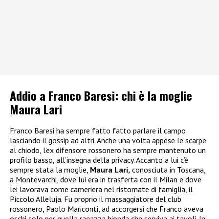
Addio a Franco Baresi: chi è la moglie
Maura Lari
Franco Baresi ha sempre fatto fatto parlare il campo
lasciando il gossip ad altri. Anche una volta appese le scarpe
al chiodo, l’ex difensore rossonero ha sempre mantenuto un
profilo basso, all’insegna della privacy. Accanto a lui c’è
sempre stata la moglie,
Maura Lari,
conosciuta in Toscana,
a Montevarchi, dove lui era in trasferta con il Milan e dove
lei lavorava come cameriera nel ristornate di famiglia, il
Piccolo Alleluja. Fu proprio il massaggiatore del club
rossonero, Paolo Mariconti, ad accorgersi che Franco aveva
occhi solo per quella ragazza bionda che serviva ai tavoli. In