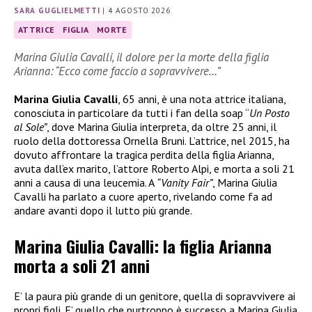
SARA GUGLIELMETTI
|
4 AGOSTO 2026
ATTRICE
FIGLIA
MORTE
Marina Giulia Cavalli, il dolore per la morte della figlia
Arianna: “Ecco come faccio a sopravvivere…”
Marina Giulia Cavalli
, 65 anni, è una nota attrice italiana,
conosciuta in particolare da tutti i fan della soap “
Un Posto
al Sole”
, dove Marina Giulia interpreta, da oltre 25 anni, il
ruolo della dottoressa Ornella Bruni. L’attrice, nel 2015, ha
dovuto affrontare la tragica perdita della figlia Arianna,
avuta dall’ex marito, l’attore Roberto Alpi, e morta a soli 21
anni a causa di una leucemia. A
“Vanity Fair”
, Marina Giulia
Cavalli ha parlato a cuore aperto, rivelando come fa ad
andare avanti dopo il lutto più grande.
Marina Giulia Cavalli: la figlia Arianna
morta a soli 21 anni
E’ la paura più grande di un genitore, quella di sopravvivere ai
propri figli. E’ quello che purtroppo è successo a Marina Giulia