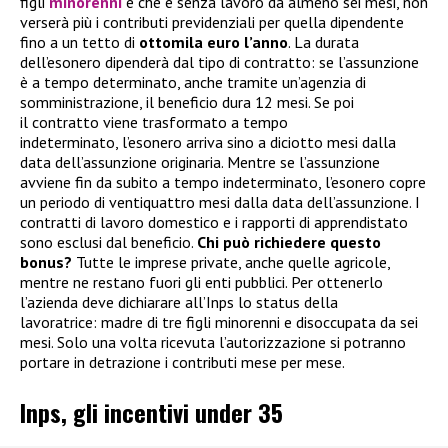
figli
minorenni
e che è senza lavoro da almeno sei mesi, non
verserà più i contributi previdenziali per quella dipendente
fino a un tetto di
ottomila euro l’anno
. La durata
dell’esonero dipenderà dal tipo di contratto: se l’assunzione
è a tempo determinato, anche tramite un’agenzia di
somministrazione, il beneficio dura 12 mesi. Se poi
il contratto viene trasformato a tempo
indeterminato, l’esonero arriva sino a diciotto mesi dalla
data dell’assunzione originaria. Mentre se l’assunzione
avviene fin da subito a tempo indeterminato, l’esonero copre
un periodo di ventiquattro mesi dalla data dell’assunzione. I
contratti di lavoro domestico e i rapporti di apprendistato
sono esclusi dal beneficio.
Chi può richiedere questo
bonus?
Tutte le imprese private, anche quelle agricole,
mentre ne restano fuori gli enti pubblici. Per ottenerlo
l’azienda deve dichiarare all’Inps lo status della
lavoratrice: madre di tre figli minorenni e disoccupata da sei
mesi. Solo una volta ricevuta l’autorizzazione si potranno
portare in detrazione i contributi mese per mese.
Inps, gli incentivi under 35