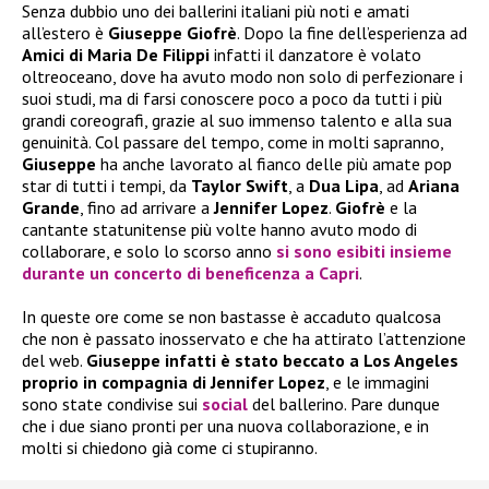
Senza dubbio uno dei ballerini italiani più noti e amati
all’estero è
Giuseppe Giofrè
. Dopo la fine dell’esperienza ad
Amici di Maria De Filippi
infatti il danzatore è volato
oltreoceano, dove ha avuto modo non solo di perfezionare i
suoi studi, ma di farsi conoscere poco a poco da tutti i più
grandi coreografi, grazie al suo immenso talento e alla sua
genuinità. Col passare del tempo, come in molti sapranno,
Giuseppe
ha anche lavorato al fianco delle più amate pop
star di tutti i tempi, da
Taylor Swift
, a
Dua Lipa
, ad
Ariana
Grande
, fino ad arrivare a
Jennifer Lopez
.
Giofrè
e la
cantante statunitense più volte hanno avuto modo di
collaborare, e solo lo scorso anno
si sono esibiti insieme
durante un concerto di beneficenza a Capri
.
In queste ore come se non bastasse è accaduto qualcosa
che non è passato inosservato e che ha attirato l’attenzione
del web.
Giuseppe infatti è stato beccato a Los Angeles
proprio in compagnia di Jennifer Lopez
, e le immagini
sono state condivise sui
social
del ballerino. Pare dunque
che i due siano pronti per una nuova collaborazione, e in
molti si chiedono già come ci stupiranno.