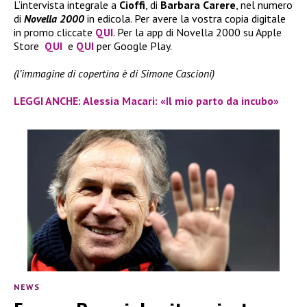
L’intervista integrale a
Cioffi
, di
Barbara Carere
, nel numero
di
Novella 2000
in edicola. Per avere la vostra copia digitale
in promo cliccate
QUI
. Per la app di Novella 2000 su Apple
Store
QUI
e
QUI
per Google Play.
(l’immagine di copertina è di Simone Cascioni)
LEGGI ANCHE: Alessia Macari: «Il mio parto da incubo»
NEWS