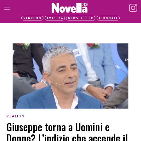
SANREMO
AMICI 24
NEWSLETTER
ABBONATI
REALITY
Giuseppe torna a Uomini e
Donne? L’indizio che accende il