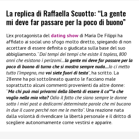
La replica di Raffaella Scuotto: “La gente
mi deve far passare per la poco di buono”
L’ex protagonista del
dating show
di Maria De Filippi ha
affidato ai social uno sfogo molto diretto, spiegando di non
accettare di essere definita o giudicata sulla base del suo
abbigliamento. “
Dai tempi dei tempi che esiste il topless, 800
anni che esistono i perizomi…
la gente mi deve far passare per la
poco di buono di turno che si mostra sempre nuda…
Io ci metto
tutto l’impegno, ma
voi siete fuori di testa
”, ha scritto. La
28enne ha poi sottolineato quanto le facciano male
soprattutto alcuni commenti provenienti da altre donne:
“
Ma chi può mai privarmi della libertà di essere il ca**o che
voglio nella mia vita?
Odio il fatto che siano sempre le donne
sotto i miei post a dedicarmi determinate parole che mi bucano
in due il cuore perché non me le merito
”. Una reazione nata
dalla volontà di rivendicare la libertà personale e il diritto di
scegliere autonomamente come vestirsi e apparire.