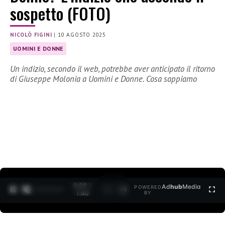
sospetto (FOTO)
NICOLÒ FIGINI
|
10 AGOSTO 2025
UOMINI E DONNE
Un indizio, secondo il web, potrebbe aver anticipato il ritorno
di Giuseppe Molonia a Uomini e Donne. Cosa sappiamo
0:30 /
Ad
hub
Media
POWERED
1
/
2
1:40
BY