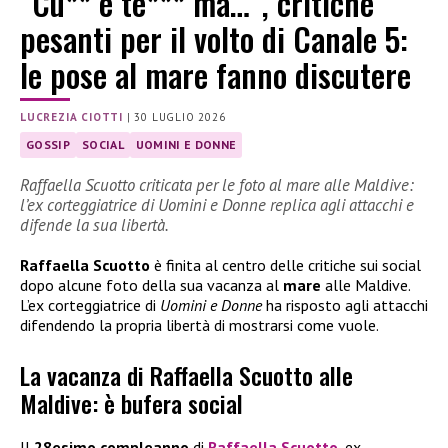
“Cu** e te*** ma…”, critiche
pesanti per il volto di Canale 5:
le pose al mare fanno discutere
LUCREZIA CIOTTI
|
30 LUGLIO 2026
GOSSIP
SOCIAL
UOMINI E DONNE
Raffaella Scuotto criticata per le foto al mare alle Maldive:
l’ex corteggiatrice di Uomini e Donne replica agli attacchi e
difende la sua libertà.
Raffaella Scuotto
è finita al centro delle critiche sui social
dopo alcune foto della sua vacanza al
mare
alle Maldive.
L’ex corteggiatrice di
Uomini e Donne
ha risposto agli attacchi
difendendo la propria libertà di mostrarsi come vuole.
La vacanza di Raffaella Scuotto alle
Maldive: è bufera social
Il
28esimo compleanno
di
Raffaella Scuotto
, ex