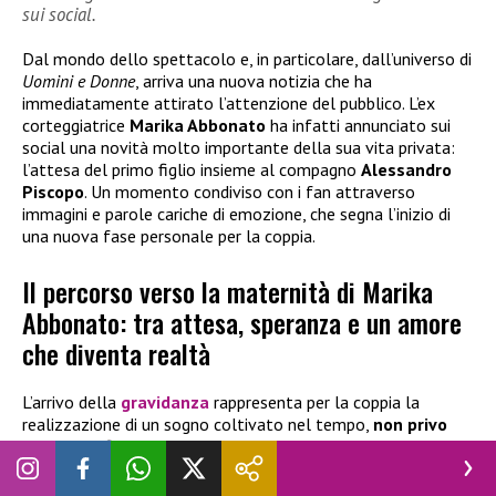
sui social.
Dal mondo dello spettacolo e, in particolare, dall’universo di
Uomini e Donne
, arriva una nuova notizia che ha
immediatamente attirato l’attenzione del pubblico. L’ex
corteggiatrice
Marika Abbonato
ha infatti annunciato sui
social una novità molto importante della sua vita privata:
l’attesa del primo figlio insieme al compagno
Alessandro
Piscopo
. Un momento condiviso con i fan attraverso
immagini e parole cariche di emozione, che segna l’inizio di
una nuova fase personale per la coppia.
Il percorso verso la maternità di Marika
Abbonato: tra attesa, speranza e un amore
che diventa realtà
L’arrivo della
gravidanza
rappresenta per la coppia la
realizzazione di un sogno coltivato nel tempo,
non privo
però di difficoltà e attese
. Attraverso alcune storie e post
pubblicati su Instagram, Marika ha voluto raccontare anche
il lato più intimo e delicato di questo percorso, parlando