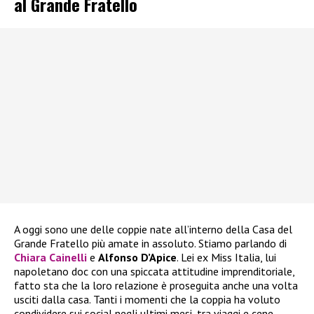
al Grande Fratello
A oggi sono une delle coppie nate all’interno della Casa del
Grande Fratello più amate in assoluto. Stiamo parlando di
Chiara Cainelli
e
Alfonso D’Apice
. Lei ex Miss Italia, lui
napoletano doc con una spiccata attitudine imprenditoriale,
fatto sta che la loro relazione è proseguita anche una volta
usciti dalla casa. Tanti i momenti che la coppia ha voluto
condividere sui social negli ultimi mesi, tra viaggi e cene