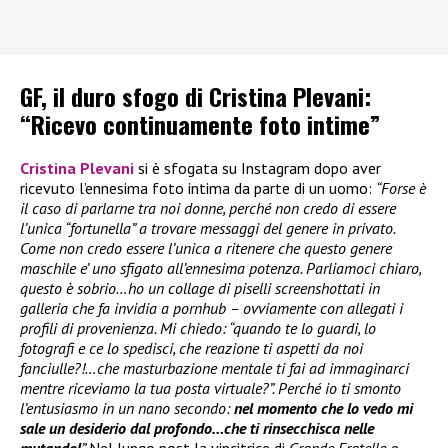
GF, il duro sfogo di Cristina Plevani:
“Ricevo continuamente foto intime”
Cristina Plevani
si è sfogata su Instagram dopo aver
ricevuto l’ennesima foto intima da parte di un uomo:
“Forse è
il caso di parlarne tra noi donne, perché non credo di essere
l’unica “fortunella” a trovare messaggi del genere in privato.
Come non credo essere l’unica a ritenere che questo genere
maschile e’ uno sfigato all’ennesima potenza. Parliamoci chiaro,
questo è sobrio…ho un collage di piselli screenshottati in
galleria che fa invidia a pornhub – ovviamente con allegati i
profili di provenienza. Mi chiedo: “quando te lo guardi, lo
fotografi e ce lo spedisci, che reazione ti aspetti da noi
fanciulle?!…che masturbazione mentale ti fai ad immaginarci
mentre riceviamo la tua posta virtuale?”. Perché io ti smonto
l’entusiasmo in un nano secondo:
nel momento che lo vedo mi
sale un desiderio dal profondo…che ti rinsecchisca nelle
mutande!
”
Nel lungo post la vincitrice di
Grande Fratello
e