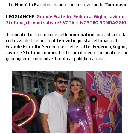
Le Non è la Rai
infine hanno concluso votando
Tommaso
.
LEGGI ANCHE
:
Grande Fratello: Federica, Giglio, Javier o
Stefano, chi vuoi salvare? VOTA IL NOSTRO SONDAGGIO
Terminato tutto il rituale delle
nomination
, ora abbiamo la
certezza di chi è finito al
televoto
questa settimana al
Grande Fratello
. Secondo le scelte fatte:
Federica, Giglio,
Javier
e
Stefano
i nominati. Chi sarà il meno fortunato e chi
guadagnerà l’immunità? Parola al pubblico a casa.