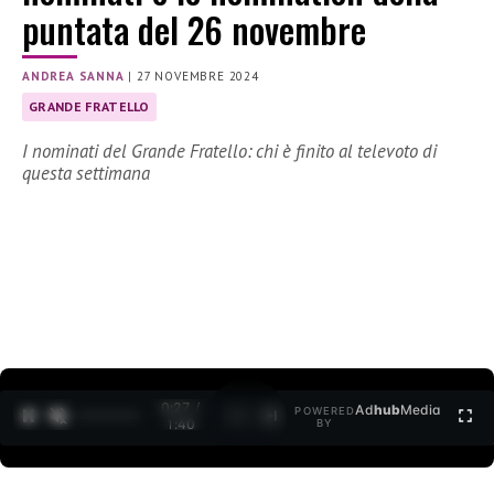
puntata del 26 novembre
ANDREA SANNA
|
27 NOVEMBRE 2024
GRANDE FRATELLO
I nominati del Grande Fratello: chi è finito al televoto di
questa settimana
0:28 /
Ad
hub
Media
POWERED
1
/
2
1:40
BY