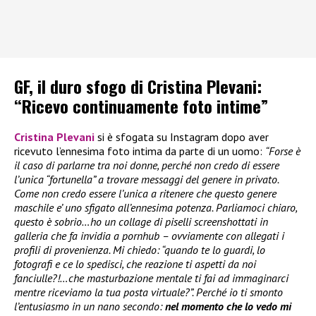
GF, il duro sfogo di Cristina Plevani:
“Ricevo continuamente foto intime”
Cristina Plevani
si è sfogata su Instagram dopo aver
ricevuto l’ennesima foto intima da parte di un uomo:
“Forse è
il caso di parlarne tra noi donne, perché non credo di essere
l’unica “fortunella” a trovare messaggi del genere in privato.
Come non credo essere l’unica a ritenere che questo genere
maschile e’ uno sfigato all’ennesima potenza. Parliamoci chiaro,
questo è sobrio…ho un collage di piselli screenshottati in
galleria che fa invidia a pornhub – ovviamente con allegati i
profili di provenienza. Mi chiedo: “quando te lo guardi, lo
fotografi e ce lo spedisci, che reazione ti aspetti da noi
fanciulle?!…che masturbazione mentale ti fai ad immaginarci
mentre riceviamo la tua posta virtuale?”. Perché io ti smonto
l’entusiasmo in un nano secondo:
nel momento che lo vedo mi