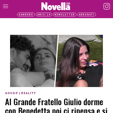
SANREMO
AMICI 24
NEWSLETTER
ABBONATI
GOSSIP
|
REALITY
Al Grande Fratello Giulio dorme
con Benedetta poi ci ripensa e si