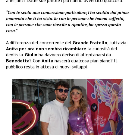
a lei, anzi. Dalle sue parole i più hanno avvertito qualcosa:
“Con te sento una connessione particolare, l’ho sentita dal primo
momento che ti ho vista. Io con le persone che hanno sofferto,
con le persone che sono riuscite a ripartire, ho spesso questa
cosa.”
A differenza del concorrente del
Grande Fratello
, tuttavia
Anita per ora non sembra ricambiare
la curiosità del
dentista.
Giulio
ha davvero deciso di allontanarsi da
Benedetta
? Con
Anita
nascerà qualcosa pian piano? Il
pubblico resta in attesa di nuovi sviluppi.