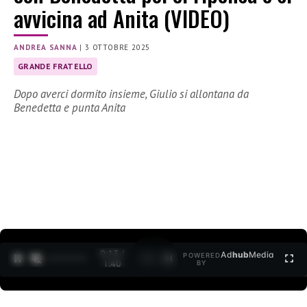
avvicina ad Anita (VIDEO)
ANDREA SANNA
|
3 OTTOBRE 2025
GRANDE FRATELLO
Dopo averci dormito insieme, Giulio si allontana da
Benedetta e punta Anita
0:15 /
Ad
hub
Media
POWERED
1
/
2
1:40
BY