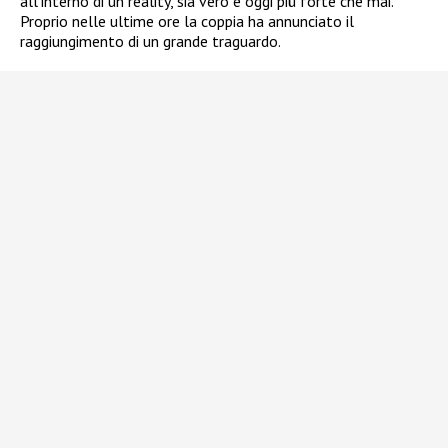
all’interno di un reality, sia vero e oggi più forte che mai.
Proprio nelle ultime ore la coppia ha annunciato il
raggiungimento di un grande traguardo.