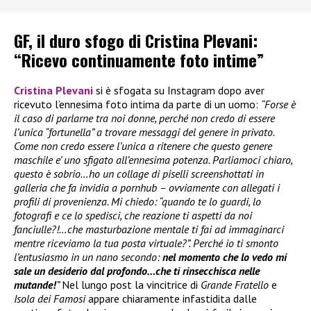
GF, il duro sfogo di Cristina Plevani:
“Ricevo continuamente foto intime”
Cristina Plevani
si è sfogata su Instagram dopo aver
ricevuto l’ennesima foto intima da parte di un uomo:
“Forse è
il caso di parlarne tra noi donne, perché non credo di essere
l’unica “fortunella” a trovare messaggi del genere in privato.
Come non credo essere l’unica a ritenere che questo genere
maschile e’ uno sfigato all’ennesima potenza. Parliamoci chiaro,
questo è sobrio…ho un collage di piselli screenshottati in
galleria che fa invidia a pornhub – ovviamente con allegati i
profili di provenienza. Mi chiedo: “quando te lo guardi, lo
fotografi e ce lo spedisci, che reazione ti aspetti da noi
fanciulle?!…che masturbazione mentale ti fai ad immaginarci
mentre riceviamo la tua posta virtuale?”. Perché io ti smonto
l’entusiasmo in un nano secondo:
nel momento che lo vedo mi
sale un desiderio dal profondo…che ti rinsecchisca nelle
mutande!
”
Nel lungo post la vincitrice di
Grande Fratello
e
Isola dei Famosi
appare chiaramente infastidita dalle