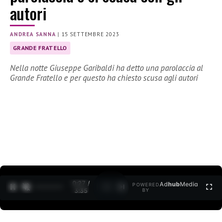
autori
ANDREA SANNA
|
15 SETTEMBRE 2023
GRANDE FRATELLO
Nella notte Giuseppe Garibaldi ha detto una parolaccia al
Grande Fratello e per questo ha chiesto scusa agli autori
0:28 /
Ad
hub
Media
POWERED
1
/
2
3:35
BY