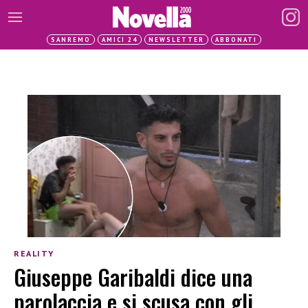
SANREMO
AMICI 24
NEWSLETTER
ABBONATI
REALITY
Giuseppe Garibaldi dice una
parolaccia e si scusa con gli