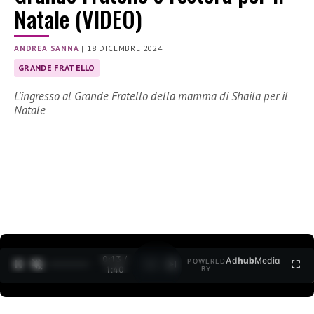
Natale (VIDEO)
ANDREA SANNA
|
18 DICEMBRE 2024
GRANDE FRATELLO
L’ingresso al Grande Fratello della mamma di Shaila per il
Natale
0:14 /
Ad
hub
Media
POWERED
1
/
2
1:40
BY