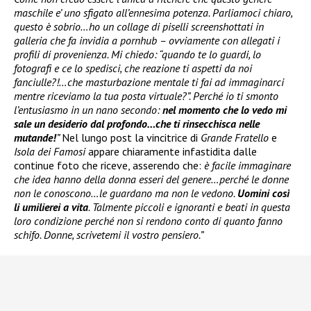
maschile e’ uno sfigato all’ennesima potenza. Parliamoci chiaro,
questo è sobrio…ho un collage di piselli screenshottati in
galleria che fa invidia a pornhub – ovviamente con allegati i
profili di provenienza. Mi chiedo: “quando te lo guardi, lo
fotografi e ce lo spedisci, che reazione ti aspetti da noi
fanciulle?!…che masturbazione mentale ti fai ad immaginarci
mentre riceviamo la tua posta virtuale?”. Perché io ti smonto
l’entusiasmo in un nano secondo:
nel momento che lo vedo mi
sale un desiderio dal profondo…che ti rinsecchisca nelle
mutande!
”
Nel lungo post la vincitrice di
Grande Fratello
e
Isola dei Famosi
appare chiaramente infastidita dalle
continue foto che riceve, asserendo che:
è facile immaginare
che idea hanno della donna esseri del genere…perché le donne
non le conoscono…le guardano ma non le vedono.
Uomini così
li umilierei a vita
. Talmente piccoli e ignoranti e beati in questa
loro condizione perché non si rendono conto di quanto fanno
schifo. Donne, scrivetemi il vostro pensiero.”