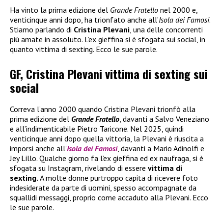
Ha vinto la prima edizione del
Grande Fratello
nel 2000 e,
venticinque anni dopo, ha trionfato anche all’
Isola dei Famosi
.
Stiamo parlando di
Cristina Plevani
, una delle concorrenti
più amate in assoluto. L’ex gieffina si è sfogata sui social, in
quanto vittima di sexting. Ecco le sue parole.
GF, Cristina Plevani vittima di sexting sui
social
Correva l’anno 2000 quando Cristina Plevani trionfò alla
prima edizione del
Grande Fratello
, davanti a Salvo Veneziano
e all’indimenticabile Pietro Taricone. Nel 2025, quindi
venticinque anni dopo quella vittoria, la Plevani è riuscita a
imporsi anche all’
Isola dei Famosi
, davanti a Mario Adinolfi e
Jey Lillo. Qualche giorno fa l’ex gieffina ed ex naufraga, si è
sfogata su Instagram, rivelando di essere
vittima di
sexting.
A molte donne purtroppo capita di ricevere foto
indesiderate da parte di uomini, spesso accompagnate da
squallidi messaggi, proprio come accaduto alla Plevani. Ecco
le sue parole.