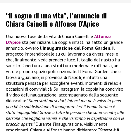
“Il sogno di una vita”, l’annuncio di
Chiara Cainelli e Alfonso D’Apice
Una nuova fase della vita di Chiara Cainelli e
Alfonso
D’Apice
sta per iniziare. La coppia infatti ha fatto un grande
annuncio, ovvero
l’inaugurazione del Foma Garden
, il
progetto imprenditoriale su cui lavorano da diversi mesi e
che, finalmente, vede prendere luce. Il taglio del nastro ha
sancito l’apertura a una struttura moderna e raffinata, un
vero e proprio spazio polifunzionale. Il Foma Garden, che si
trova a Qualiano, in provincia di Napoli, è infatti una
struttura pensata per accogliere eventi, momenti di relax e
occasioni di convivialità. Su Instagram la coppia ha condiviso
il video dell’inaugurazione, accompagnato dalla seguente
didascalia: “
Sono stati mesi duri, intensi ma ne è valsa la pena
perché la soddisfazione di inaugurare ieri il Foma Garden è
stata impagabile! Grazie a tutte le persone che sono venute, alle
persone che vogliono venire e che verranno vi aspettiamo con le
braccia aperte.”
Durante l’inaugurazione, visibilmente
emozionati, Chiara e Alfonso hanno dichiarato:
“Questo è il