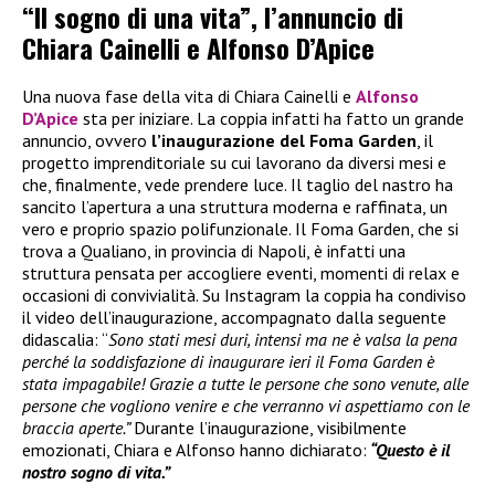
“Il sogno di una vita”, l’annuncio di
Chiara Cainelli e Alfonso D’Apice
Una nuova fase della vita di Chiara Cainelli e
Alfonso
D’Apice
sta per iniziare. La coppia infatti ha fatto un grande
annuncio, ovvero
l’inaugurazione del Foma Garden
, il
progetto imprenditoriale su cui lavorano da diversi mesi e
che, finalmente, vede prendere luce. Il taglio del nastro ha
sancito l’apertura a una struttura moderna e raffinata, un
vero e proprio spazio polifunzionale. Il Foma Garden, che si
trova a Qualiano, in provincia di Napoli, è infatti una
struttura pensata per accogliere eventi, momenti di relax e
occasioni di convivialità. Su Instagram la coppia ha condiviso
il video dell’inaugurazione, accompagnato dalla seguente
didascalia: “
Sono stati mesi duri, intensi ma ne è valsa la pena
perché la soddisfazione di inaugurare ieri il Foma Garden è
stata impagabile! Grazie a tutte le persone che sono venute, alle
persone che vogliono venire e che verranno vi aspettiamo con le
braccia aperte.”
Durante l’inaugurazione, visibilmente
emozionati, Chiara e Alfonso hanno dichiarato:
“Questo è il
nostro sogno di vita.”