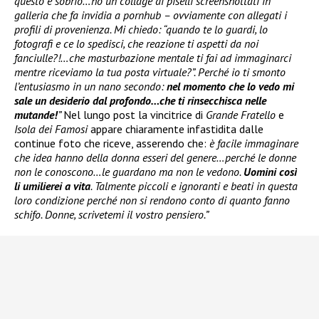
questo è sobrio…ho un collage di piselli screenshottati in
galleria che fa invidia a pornhub – ovviamente con allegati i
profili di provenienza. Mi chiedo: “quando te lo guardi, lo
fotografi e ce lo spedisci, che reazione ti aspetti da noi
fanciulle?!…che masturbazione mentale ti fai ad immaginarci
mentre riceviamo la tua posta virtuale?”. Perché io ti smonto
l’entusiasmo in un nano secondo:
nel momento che lo vedo mi
sale un desiderio dal profondo…che ti rinsecchisca nelle
mutande!
”
Nel lungo post la vincitrice di
Grande Fratello
e
Isola dei Famosi
appare chiaramente infastidita dalle
continue foto che riceve, asserendo che:
è facile immaginare
che idea hanno della donna esseri del genere…perché le donne
non le conoscono…le guardano ma non le vedono.
Uomini così
li umilierei a vita
. Talmente piccoli e ignoranti e beati in questa
loro condizione perché non si rendono conto di quanto fanno
schifo. Donne, scrivetemi il vostro pensiero.”