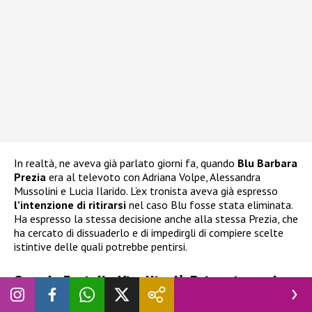
In realtà, ne aveva già parlato giorni fa, quando
Blu Barbara
Prezia
era al televoto con Adriana Volpe, Alessandra
Mussolini e Lucia Ilarido. L’ex tronista aveva già espresso
l’intenzione di ritirarsi
nel caso Blu fosse stata eliminata.
Ha espresso la stessa decisione anche alla stessa Prezia, che
ha cercato di dissuaderlo e di impedirgli di compiere scelte
istintive delle quali potrebbe pentirsi.
Grande Fratello Vip, Nicolò Brigante vuole
abbandonare: cosa è successo