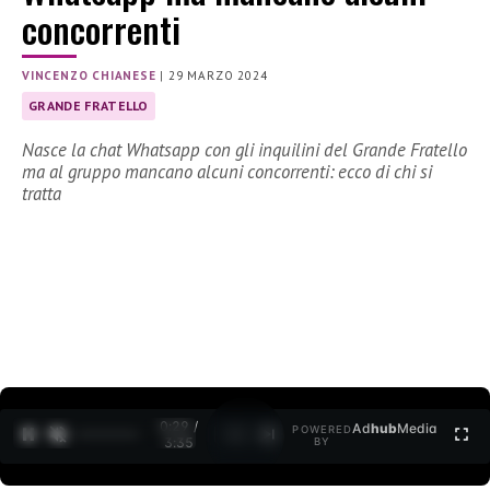
concorrenti
VINCENZO CHIANESE
|
29 MARZO 2024
GRANDE FRATELLO
Nasce la chat Whatsapp con gli inquilini del Grande Fratello
ma al gruppo mancano alcuni concorrenti: ecco di chi si
tratta
0:30 /
Ad
hub
Media
POWERED
1
/
2
3:35
BY