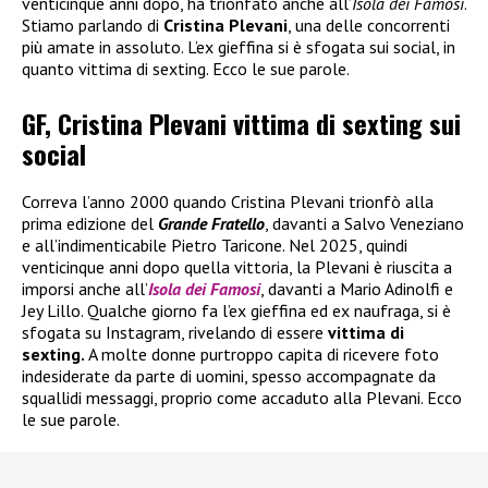
venticinque anni dopo, ha trionfato anche all’
Isola dei Famosi
.
Stiamo parlando di
Cristina Plevani
, una delle concorrenti
più amate in assoluto. L’ex gieffina si è sfogata sui social, in
quanto vittima di sexting. Ecco le sue parole.
GF, Cristina Plevani vittima di sexting sui
social
Correva l’anno 2000 quando Cristina Plevani trionfò alla
prima edizione del
Grande Fratello
, davanti a Salvo Veneziano
e all’indimenticabile Pietro Taricone. Nel 2025, quindi
venticinque anni dopo quella vittoria, la Plevani è riuscita a
imporsi anche all’
Isola dei Famosi
, davanti a Mario Adinolfi e
Jey Lillo. Qualche giorno fa l’ex gieffina ed ex naufraga, si è
sfogata su Instagram, rivelando di essere
vittima di
sexting.
A molte donne purtroppo capita di ricevere foto
indesiderate da parte di uomini, spesso accompagnate da
squallidi messaggi, proprio come accaduto alla Plevani. Ecco
le sue parole.