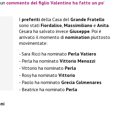
e un
commento del figlio Valentino ha fatto un po’
I
preferiti
della Casa del
Grande Fratello
sono stati
Fiordaliso
,
Massimiliano
e
Anita
.
Cesara ha salvato invece
Giuseppe
. Poi è
arrivato il momento di
nomination
piuttosto
movimentate:
Sara Ricci ha nominato
Perla Vatiero
Perla ha nominato
Vittorio Menozzi
Vittorio ha nominato
Perla
Rosy ha nominato
Vittorio
Paolo ha nominato
Grecia Colmenares
Beatrice ha nominato
Perla
ni