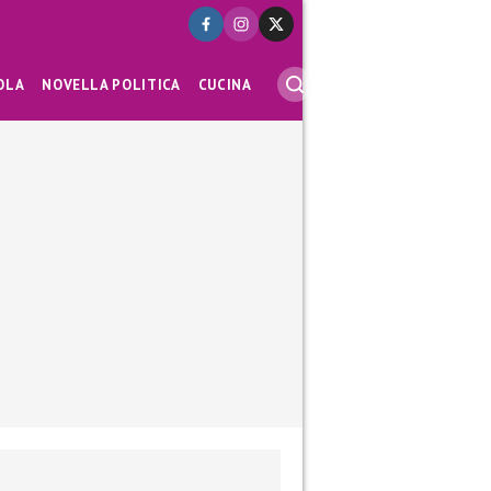
OLA
NOVELLA POLITICA
CUCINA