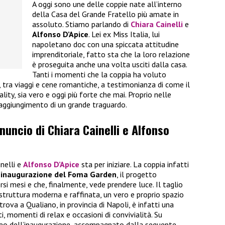
A oggi sono une delle coppie nate all’interno
della Casa del Grande Fratello più amate in
assoluto. Stiamo parlando di
Chiara Cainelli
e
Alfonso D’Apice
. Lei ex Miss Italia, lui
napoletano doc con una spiccata attitudine
imprenditoriale, fatto sta che la loro relazione
è proseguita anche una volta usciti dalla casa.
Tanti i momenti che la coppia ha voluto
i, tra viaggi e cene romantiche, a testimonianza di come il
ality, sia vero e oggi più forte che mai. Proprio nelle
raggiungimento di un grande traguardo.
nnuncio di Chiara Cainelli e Alfonso
inelli e
Alfonso D’Apice
sta per iniziare. La coppia infatti
’inaugurazione del Foma Garden
, il progetto
rsi mesi e che, finalmente, vede prendere luce. Il taglio
 struttura moderna e raffinata, un vero e proprio spazio
trova a Qualiano, in provincia di Napoli, è infatti una
, momenti di relax e occasioni di convivialità. Su
ideo dell’inaugurazione, accompagnato dalla seguente