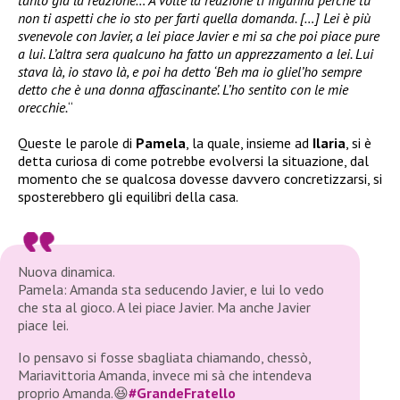
tanto già la reazione… A volte la reazione ti inganna perché tu
non ti aspetti che io sto per farti quella domanda. […] Lei è più
svenevole con Javier, a lei piace Javier e mi sa che poi piace pure
a lui. L’altra sera qualcuno ha fatto un apprezzamento a lei. Lui
stava là, io stavo là, e poi ha detto ‘Beh ma io gliel’ho sempre
detto che è una donna affascinante’. L’ho sentito con le mie
orecchie.
“
Queste le parole di
Pamela
, la quale, insieme ad
Ilaria
, si è
detta curiosa di come potrebbe evolversi la situazione, dal
momento che se qualcosa dovesse davvero concretizzarsi, si
sposterebbero gli equilibri della casa.
Nuova dinamica.
Pamela: Amanda sta seducendo Javier, e lui lo vedo
che sta al gioco. A lei piace Javier. Ma anche Javier
piace lei.
Io pensavo si fosse sbagliata chiamando, chessò,
Mariavittoria Amanda, invece mi sà che intendeva
proprio Amanda.😆
#GrandeFratello