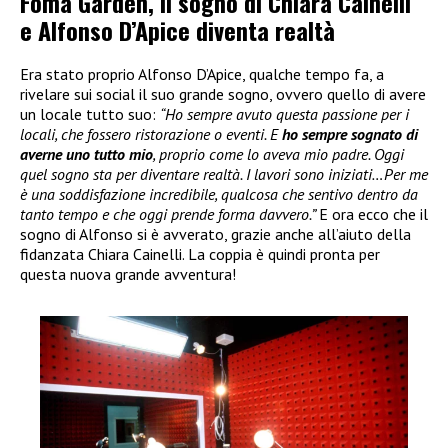
Foma Garden, il sogno di Chiara Cainelli
e Alfonso D’Apice diventa realtà
Era stato proprio Alfonso D’Apice, qualche tempo fa, a
rivelare sui social il suo grande sogno, ovvero quello di avere
un locale tutto suo:
“Ho sempre avuto questa passione per i
locali, che fossero ristorazione o eventi. E
ho sempre sognato di
averne uno tutto mio
, proprio come lo aveva mio padre. Oggi
quel sogno sta per diventare realtà. I lavori sono iniziati…Per me
è una soddisfazione incredibile, qualcosa che sentivo dentro da
tanto tempo e che oggi prende forma davvero.”
E ora ecco che il
sogno di Alfonso si è avverato, grazie anche all’aiuto della
fidanzata Chiara Cainelli. La coppia è quindi pronta per
questa nuova grande avventura!