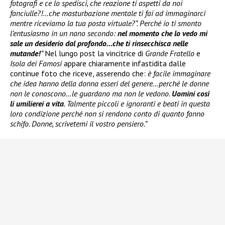
fotografi e ce lo spedisci, che reazione ti aspetti da noi
fanciulle?!…che masturbazione mentale ti fai ad immaginarci
mentre riceviamo la tua posta virtuale?”. Perché io ti smonto
l’entusiasmo in un nano secondo:
nel momento che lo vedo mi
sale un desiderio dal profondo…che ti rinsecchisca nelle
mutande!
”
Nel lungo post la vincitrice di
Grande Fratello
e
Isola dei Famosi
appare chiaramente infastidita dalle
continue foto che riceve, asserendo che:
è facile immaginare
che idea hanno della donna esseri del genere…perché le donne
non le conoscono…le guardano ma non le vedono.
Uomini così
li umilierei a vita
. Talmente piccoli e ignoranti e beati in questa
loro condizione perché non si rendono conto di quanto fanno
schifo. Donne, scrivetemi il vostro pensiero.”