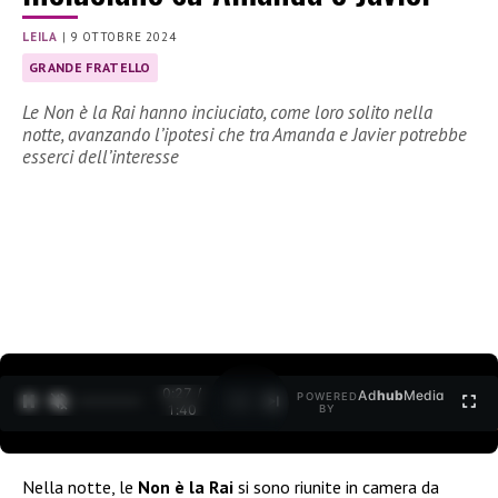
LEILA
|
9 OTTOBRE 2024
GRANDE FRATELLO
Le Non è la Rai hanno inciuciato, come loro solito nella
notte, avanzando l’ipotesi che tra Amanda e Javier potrebbe
esserci dell’interesse
0:28 /
Ad
hub
Media
POWERED
1
/
2
1:40
BY
Nella notte, le
Non è la Rai
si sono riunite in camera da