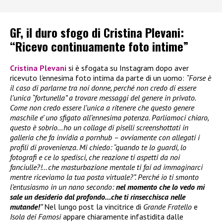
GF, il duro sfogo di Cristina Plevani:
“Ricevo continuamente foto intime”
Cristina Plevani
si è sfogata su Instagram dopo aver
ricevuto l’ennesima foto intima da parte di un uomo:
“Forse è
il caso di parlarne tra noi donne, perché non credo di essere
l’unica “fortunella” a trovare messaggi del genere in privato.
Come non credo essere l’unica a ritenere che questo genere
maschile e’ uno sfigato all’ennesima potenza. Parliamoci chiaro,
questo è sobrio…ho un collage di piselli screenshottati in
galleria che fa invidia a pornhub – ovviamente con allegati i
profili di provenienza. Mi chiedo: “quando te lo guardi, lo
fotografi e ce lo spedisci, che reazione ti aspetti da noi
fanciulle?!…che masturbazione mentale ti fai ad immaginarci
mentre riceviamo la tua posta virtuale?”. Perché io ti smonto
l’entusiasmo in un nano secondo:
nel momento che lo vedo mi
sale un desiderio dal profondo…che ti rinsecchisca nelle
mutande!
”
Nel lungo post la vincitrice di
Grande Fratello
e
Isola dei Famosi
appare chiaramente infastidita dalle