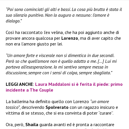
“Poi sono cominciati gli alti e bassi. La cosa più brutta è stata il
suo silenzio punitivo. Non lo auguro a nessuno: l’amore è
dialogo.”
Così ha raccontato l’ex velina, che ha poi aggiunto anche di
provare ancora qualcosa per
Lorenzo
, ma di aver capito che
non era l’amore giusto per lei.
“Un amore forte e viscerale non si dimentica in due secondi.
Però so che quell’amore non è quello adatto a me. […] Lui mi
portava all’esasperazione. Io mi sentivo sempre messa in
discussione, sempre con i sensi di colpa, sempre sbagliata.”
LEGGI ANCHE
:
Laura Maddaloni si è ferita il piede: primo
incidente a The Couple
La ballerina ha definito quello con Lorenzo
“un amore
tossico”
, descrivendo
Spolverato
con un ragazzo insicuro e
vittima di se stesso, che si era convinta di poter “curare”.
Ora, però,
Shaila
guarda avanti ed è pronta a raccontare