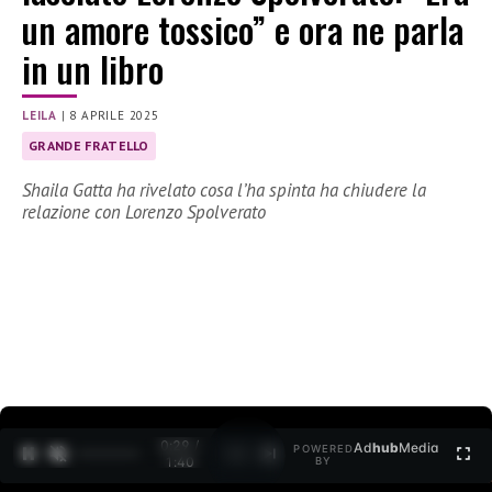
un amore tossico” e ora ne parla
in un libro
LEILA
|
8 APRILE 2025
GRANDE FRATELLO
Shaila Gatta ha rivelato cosa l’ha spinta ha chiudere la
relazione con Lorenzo Spolverato
0:30 /
Ad
hub
Media
POWERED
1
/
2
1:40
BY