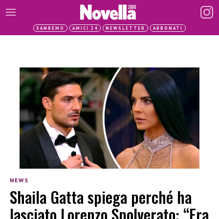
SANREMO
AMICI 24
NEWSLETTER
ABBONATI
NEWS
Shaila Gatta spiega perché ha
lasciato Lorenzo Spolverato: “Era