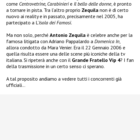
come
Centrovetrine, Carabinieri
e
Il bello delle donne
, è pronto
a tornare in pista. Tra l’altro proprio
Zequila
non è di certo
nuovo ai reality e in passato, precisamente nel 2005, ha
partecipato a L’
Isola dei Famosi.
Ma non solo, perché
Antonio Zequila
è celebre anche per la
famosa litigata con Adriano Pappalardo a
Domenica In
,
allora condotto da Mara Venier. Era il 22 Gennaio 2006 e
quella risulta essere una delle scene più iconiche della tv
italiana. Si ripeterà anche con il
Grande Fratello Vip 4
? I fan
della trasmissione in un certo senso ci sperano.
A tal proposito andiamo a vedere tutti i concorrenti già
ufficiali…