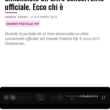
ufficiale. Ecco chi è
ANDREA SANNA
|
23 DICEMBRE 2019
GRANDE FRATELLO VIP
Durante la puntata de Le Iene annunciato un altro
concorrente ufficiale del Grande Fratello Vip 4: ecco chi è
Finalmente…
0:27 /
Ad
hub
Media
POWERED
1
/
2
1:40
BY