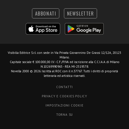
ABBONATI
NEWSLETTER
Visibilia Editrice S.r.l.
con sede in Via Privata Giovannino De Grassi 12/12A, 20123
Milano.
Capitale sociale € 100.000,00 I.V. - C.F./P.IVA ed iscrizione alla C.C.I.A.A. di Milano
N.10269990965 - REA MI-2519578.
Novella 2000 © 2026. Iscritta al ROC con il n.37767. Tutti i diritti di proprietà
letteraria ed artistica riservati.
CONTATTI
PRIVACY E COOKIES POLICY
IMPOSTAZIONI COOKIE
TORNA SU