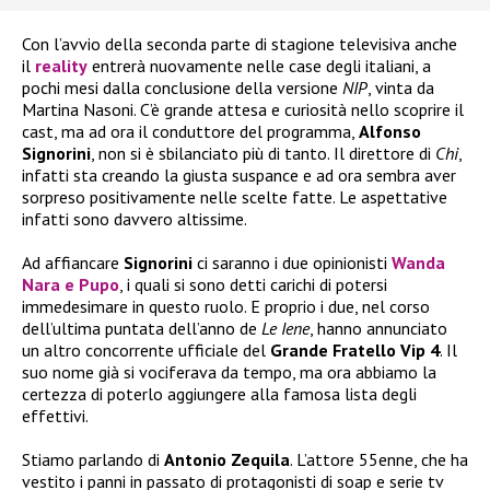
Con l’avvio della seconda parte di stagione televisiva anche
il
reality
entrerà nuovamente nelle case degli italiani, a
pochi mesi dalla conclusione della versione
NIP
, vinta da
Martina Nasoni. C’è grande attesa e curiosità nello scoprire il
cast, ma ad ora il conduttore del programma,
Alfonso
Signorini
, non si è sbilanciato più di tanto. Il direttore di
Chi
,
infatti sta creando la giusta suspance e ad ora sembra aver
sorpreso positivamente nelle scelte fatte. Le aspettative
infatti sono davvero altissime.
Ad affiancare
Signorini
ci saranno i due opinionisti
Wanda
Nara
e
Pupo
, i quali si sono detti carichi di potersi
immedesimare in questo ruolo. E proprio i due, nel corso
dell’ultima puntata dell’anno de
Le Iene
, hanno annunciato
un altro concorrente ufficiale del
Grande Fratello Vip 4
. Il
suo nome già si vociferava da tempo, ma ora abbiamo la
certezza di poterlo aggiungere alla famosa lista degli
effettivi.
Stiamo parlando di
Antonio Zequila
. L’attore 55enne, che ha
vestito i panni in passato di protagonisti di soap e serie tv