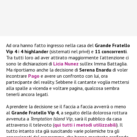
Ad ora hanno fatto ingresso nella casa del
Grande Fratello
Vip 4
i
4 highlander
(sistemati nel privé) e
11 concorrenti
.
Tra tutti loro ad aver attirato maggiormente l’attenzione ci
sono le dichiarazioni di
Licia Nunez
sull’ex Imma Battaglia.
Ma riportiamo anche la decisione di
Serena Enardu
di voler
incontrare
Pago
e avere un confronto con lui, ora
partecipante del reality. Sebbene il cantante voglia mettersi
alla spalle a vicenda e voltare pagina, qualcosa sembra
tenerli ancora legati.
A prendere la decisione se il faccia a faccia avverrà o meno
al
Grande Fratello Vip 4
, a seguito della dolorosa rottura
avvenuta a
Temptation Island Vip
, sarà il pubblico da casa
attraverso il televoto (
qui tutti i metodi utilizzabili
). Il
tutto intanto sta già suscitando varie polemiche tra gli