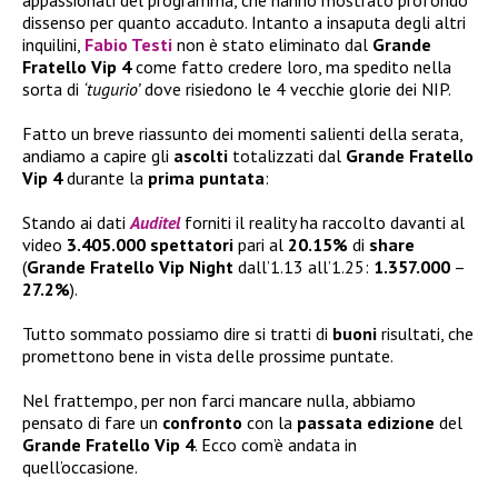
appassionati del programma, che hanno mostrato profondo
dissenso per quanto accaduto. Intanto a insaputa degli altri
inquilini,
Fabio Testi
non è stato eliminato dal
Grande
Fratello Vip 4
come fatto credere loro, ma spedito nella
sorta di
‘tugurio’
dove risiedono le 4 vecchie glorie dei NIP.
Fatto un breve riassunto dei momenti salienti della serata,
andiamo a capire gli
ascolti
totalizzati dal
Grande Fratello
Vip 4
durante la
prima puntata
:
Stando ai dati
Auditel
forniti il reality ha raccolto davanti al
video
3.405.000 spettatori
pari al
20.15%
di
share
(
Grande Fratello Vip Night
dall’1.13 all’1.25:
1.357.000
–
27.2%
).
Tutto sommato possiamo dire si tratti di
buoni
risultati, che
promettono bene in vista delle prossime puntate.
Nel frattempo, per non farci mancare nulla, abbiamo
pensato di fare un
confronto
con la
passata edizione
del
Grande Fratello Vip 4
. Ecco com’è andata in
quell’occasione.