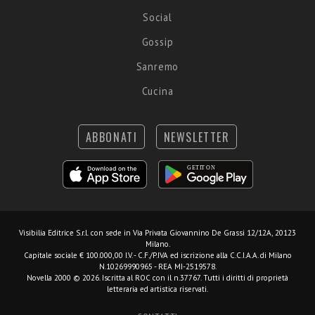
Social
Gossip
Sanremo
Cucina
ABBONATI
NEWSLETTER
Visibilia Editrice S.r.l.
con sede in Via Privata Giovannino De Grassi 12/12A, 20123
Milano.
Capitale sociale € 100.000,00 I.V. - C.F./P.IVA ed iscrizione alla C.C.I.A.A. di Milano
N.10269990965 - REA MI-2519578.
Novella 2000 © 2026. Iscritta al ROC con il n.37767. Tutti i diritti di proprietà
letteraria ed artistica riservati.