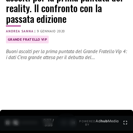
reality. Il confronto con la
passata edizione
ANDREA SANNA
|
9 GENNAIO 2020
GRANDE FRATELLO VIP
Buoni ascolti per la prima puntata del Grande Fratello Vip 4:
i dati C’era grande attesa per il debutto del…
0:27 /
Ad
hub
Media
POWERED
1
/
2
3:35
BY