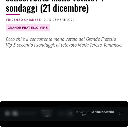
sondaggi (21 dicembre)
VINCENZO CHIANESE
|
21 DICEMBRE 2020
GRANDE FRATELLO VIP 5
Ecco chi è il concorrente meno votato del Grande Fratello
Vip 5 secondo i sondaggi: al televoto Maria Teresa, Tommaso,
…
0:12 /
Ad
hub
Media
POWERED
1
/
2
1:40
BY