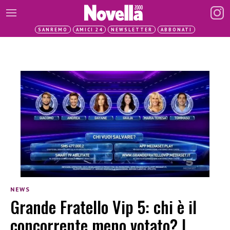
SANREMO
AMICI 24
NEWSLETTER
ABBONATI
NEWS
Grande Fratello Vip 5: chi è il
concorrente meno votato? I