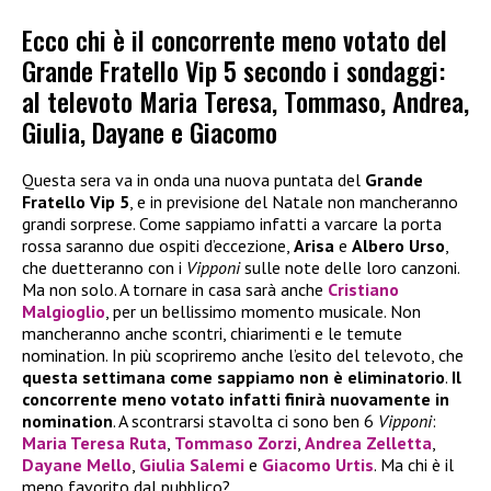
Ecco chi è il concorrente meno votato del
Grande Fratello Vip 5 secondo i sondaggi:
al televoto Maria Teresa, Tommaso, Andrea,
Giulia, Dayane e Giacomo
Questa sera va in onda una nuova puntata del
Grande
Fratello Vip 5
, e in previsione del Natale non mancheranno
grandi sorprese. Come sappiamo infatti a varcare la porta
rossa saranno due ospiti d’eccezione,
Arisa
e
Albero Urso
,
che duetteranno con i
Vipponi
sulle note delle loro canzoni.
Ma non solo. A tornare in casa sarà anche
Cristiano
Malgioglio
, per un bellissimo momento musicale. Non
mancheranno anche scontri, chiarimenti e le temute
nomination. In più scopriremo anche l’esito del televoto, che
questa settimana come sappiamo non è eliminatorio
.
Il
concorrente meno votato infatti finirà nuovamente in
nomination
. A scontrarsi stavolta ci sono ben 6
Vipponi
:
Maria Teresa Ruta
,
Tommaso Zorzi
,
Andrea Zelletta
,
Dayane Mello
,
Giulia Salemi
e
Giacomo Urtis
. Ma chi è il
meno favorito dal pubblico?