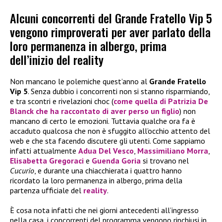
Alcuni concorrenti del Grande Fratello Vip 5
vengono rimproverati per aver parlato della
loro permanenza in albergo, prima
dell’inizio del reality
Non mancano le polemiche quest’anno al
Grande Fratello
Vip 5
. Senza dubbio i concorrenti non si stanno risparmiando,
e tra scontri e rivelazioni choc (
come quella di
Patrizia De
Blanck
che ha raccontato di aver perso un figlio
) non
mancano di certo le emozioni. Tuttavia qualche ora fa è
accaduto qualcosa che non è sfuggito all’occhio attento del
web e che sta facendo discutere gli utenti. Come sappiamo
infatti attualmente
Adua Del Vesco
,
Massimiliano Morra
,
Elisabetta Gregoraci
e
Guenda Goria
si trovano nel
Cucurio
, e durante una chiacchierata i quattro hanno
ricordato la loro permanenza in albergo, prima della
partenza ufficiale del
reality
.
È cosa nota infatti che nei giorni antecedenti all’ingresso
nella casa, i concorrenti del programma vengono rinchiusi in