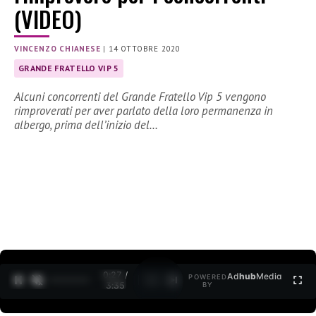
(VIDEO)
VINCENZO CHIANESE
|
14 OTTOBRE 2020
GRANDE FRATELLO VIP 5
Alcuni concorrenti del Grande Fratello Vip 5 vengono
rimproverati per aver parlato della loro permanenza in
albergo, prima dell’inizio del…
0:27 /
Ad
hub
Media
POWERED
1
/
2
3:35
BY