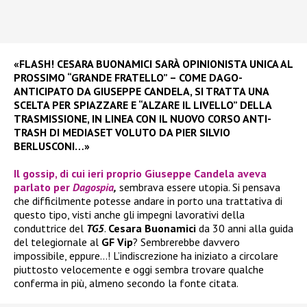
«FLASH! CESARA BUONAMICI SARÀ OPINIONISTA UNICA AL
PROSSIMO “GRANDE FRATELLO” – COME DAGO-
ANTICIPATO DA GIUSEPPE CANDELA, SI TRATTA UNA
SCELTA PER SPIAZZARE E “ALZARE IL LIVELLO” DELLA
TRASMISSIONE, IN LINEA CON IL NUOVO CORSO ANTI-
TRASH DI MEDIASET VOLUTO DA PIER SILVIO
BERLUSCONI…»
Il gossip, di cui ieri proprio
Giuseppe Candela
aveva
parlato per
Dagospia
,
sembrava essere utopia. Si pensava
che difficilmente potesse andare in porto una trattativa di
questo tipo, visti anche gli impegni lavorativi della
conduttrice del
TG5
.
Cesara Buonamici
da 30 anni alla guida
del telegiornale al
GF Vip
? Sembrerebbe davvero
impossibile, eppure…! L’indiscrezione ha iniziato a circolare
piuttosto velocemente e oggi sembra trovare qualche
conferma in più, almeno secondo la fonte citata.