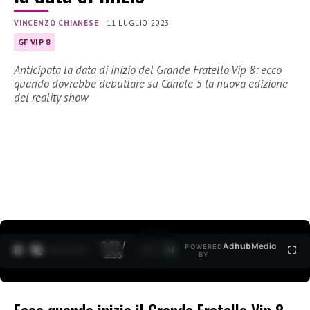
VINCENZO CHIANESE
|
11 LUGLIO 2023
GF VIP 8
Anticipata la data di inizio del Grande Fratello Vip 8: ecco
quando dovrebbe debuttare su Canale 5 la nuova edizione
del reality show
0:30 /
Ad
hub
Media
POWERED
1
/
2
3:35
BY