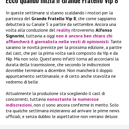
Ecco quando inizia il Grande Fratello Vip 8
In queste settimane si stanno scaldando i motori per la
partenza del
Grande Fratello Vip 8
, che come sappiamo
debutterà su Canale 5 a partire da settembre. Ancora una
volta alla conduzione del
reality
ritroveremo
Alfonso
Signorini
, tuttavia a oggi
non è ancora ben chiaro chi
affiancherà il giornalista nelle vesti di opinionisti
. Tante
saranno le novità previste per la prossima edizione, a partire
dal cast, che per la prima volta sarà composto da Vip e da
Nip. Ma non solo. Quest’anno infatti torna ad accorciarsi la
durata della trasmissione, che secondo le indiscrezioni
dovrebbe terminare a dicembre. Non mancherà il doppio
appuntamento settimanale, e di certo anche stavolta ne
vedremo di belle.
Attualmente la produzione sta scegliendo il cast di
concorrenti, tuttavia
nonostante le numerose
indiscrezioni
, non ci sono ancora conferme in merito. Solo
tra qualche settimana inizieranno ad arrivare le prime news
ufficiali, e senza dubbio le aspettative non verrano deluse.