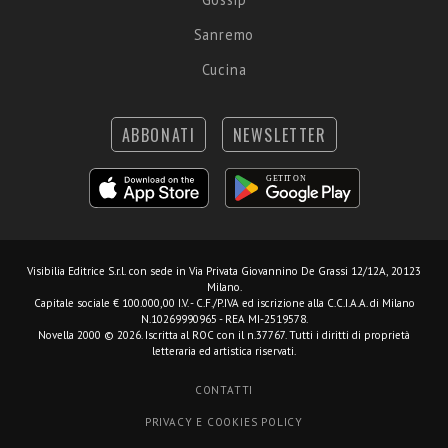
Sanremo
Cucina
ABBONATI
NEWSLETTER
Visibilia Editrice S.r.l.
con sede in Via Privata Giovannino De Grassi 12/12A, 20123
Milano.
Capitale sociale € 100.000,00 I.V. - C.F./P.IVA ed iscrizione alla C.C.I.A.A. di Milano
N.10269990965 - REA MI-2519578.
Novella 2000 © 2026. Iscritta al ROC con il n.37767. Tutti i diritti di proprietà
letteraria ed artistica riservati.
CONTATTI
PRIVACY E COOKIES POLICY