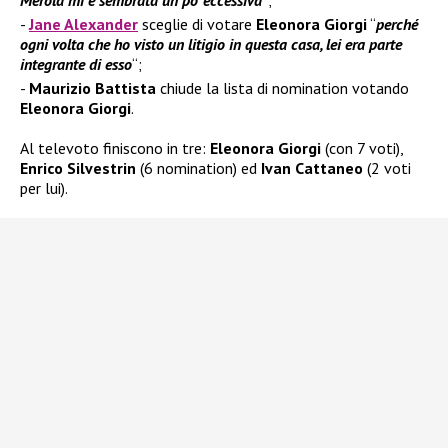
Merola mi è sembrata un po’ eccessiva
“;
Jane Alexander
sceglie di votare
Eleonora Giorgi
“
perché
ogni volta che ho visto un litigio in questa casa, lei era parte
integrante di esso
“;
Maurizio Battista
chiude la lista di nomination votando
Eleonora Giorgi
.
Al televoto finiscono in tre:
Eleonora Giorgi
(con 7 voti),
Enrico Silvestrin
(6 nomination) ed
Ivan Cattaneo
(2 voti
per lui).