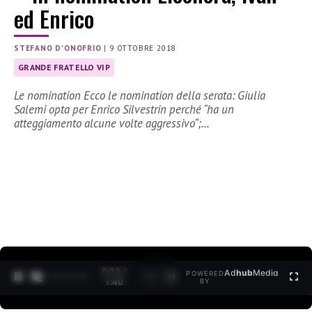
ed Enrico
STEFANO D'ONOFRIO
|
9 OTTOBRE 2018
GRANDE FRATELLO VIP
Le nomination Ecco le nomination della serata: Giulia
Salemi opta per Enrico Silvestrin perché “ha un
atteggiamento alcune volte aggressivo“;…
0:12 /
Ad
hub
Media
POWERED
1
/
2
1:40
BY