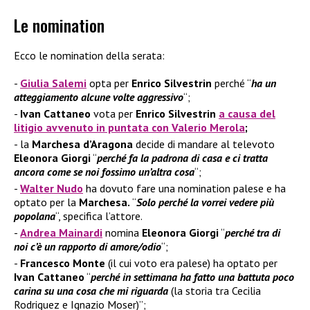
Le nomination
Ecco le nomination della serata:
Giulia Salemi
opta per
Enrico Silvestrin
perché “
ha un
atteggiamento alcune volte aggressivo
“;
Ivan Cattaneo
vota per
Enrico Silvestrin
a causa del
litigio avvenuto in puntata con Valerio Merola
;
la
Marchesa d’Aragona
decide di mandare al televoto
Eleonora Giorgi
“
perché fa la padrona di casa e ci tratta
ancora come se noi fossimo un’altra cosa
“;
Walter Nudo
ha dovuto fare una nomination palese e ha
optato per la
Marchesa.
“
Solo perché la vorrei vedere più
popolana
“, specifica l’attore.
Andrea Mainardi
nomina
Eleonora Giorgi
“
perché tra di
noi c’è un rapporto di amore/odio
“;
Francesco Monte
(il cui voto era palese) ha optato per
Ivan Cattaneo
“
perché in settimana ha fatto una battuta poco
carina su una cosa che mi riguarda
(la storia tra Cecilia
Rodriguez e Ignazio Moser)”;