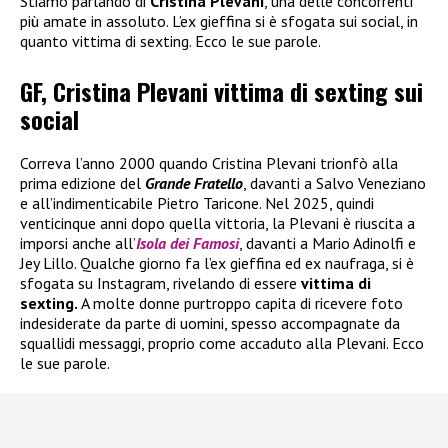
Stiamo parlando di
Cristina Plevani
, una delle concorrenti
più amate in assoluto. L’ex gieffina si è sfogata sui social, in
quanto vittima di sexting. Ecco le sue parole.
GF, Cristina Plevani vittima di sexting sui
social
Correva l’anno 2000 quando Cristina Plevani trionfò alla
prima edizione del
Grande Fratello
, davanti a Salvo Veneziano
e all’indimenticabile Pietro Taricone. Nel 2025, quindi
venticinque anni dopo quella vittoria, la Plevani è riuscita a
imporsi anche all’
Isola dei Famosi
, davanti a Mario Adinolfi e
Jey Lillo. Qualche giorno fa l’ex gieffina ed ex naufraga, si è
sfogata su Instagram, rivelando di essere
vittima di
sexting.
A molte donne purtroppo capita di ricevere foto
indesiderate da parte di uomini, spesso accompagnate da
squallidi messaggi, proprio come accaduto alla Plevani. Ecco
le sue parole.