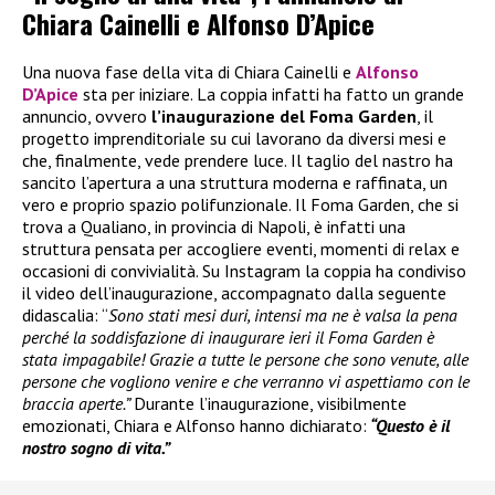
Chiara Cainelli e Alfonso D’Apice
Una nuova fase della vita di Chiara Cainelli e
Alfonso
D’Apice
sta per iniziare. La coppia infatti ha fatto un grande
annuncio, ovvero
l’inaugurazione del Foma Garden
, il
progetto imprenditoriale su cui lavorano da diversi mesi e
che, finalmente, vede prendere luce. Il taglio del nastro ha
sancito l’apertura a una struttura moderna e raffinata, un
vero e proprio spazio polifunzionale. Il Foma Garden, che si
trova a Qualiano, in provincia di Napoli, è infatti una
struttura pensata per accogliere eventi, momenti di relax e
occasioni di convivialità. Su Instagram la coppia ha condiviso
il video dell’inaugurazione, accompagnato dalla seguente
didascalia: “
Sono stati mesi duri, intensi ma ne è valsa la pena
perché la soddisfazione di inaugurare ieri il Foma Garden è
stata impagabile! Grazie a tutte le persone che sono venute, alle
persone che vogliono venire e che verranno vi aspettiamo con le
braccia aperte.”
Durante l’inaugurazione, visibilmente
emozionati, Chiara e Alfonso hanno dichiarato:
“Questo è il
nostro sogno di vita.”