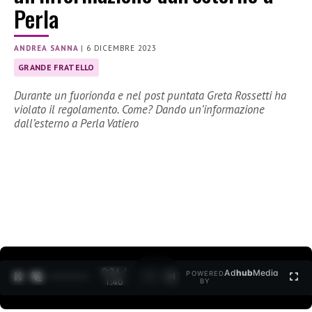
Perla
ANDREA SANNA
|
6 DICEMBRE 2023
GRANDE FRATELLO
Durante un fuorionda e nel post puntata Greta Rossetti ha
violato il regolamento. Come? Dando un’informazione
dall’esterno a Perla Vatiero
0:28 /
Ad
hub
Media
POWERED
1
/
2
1:40
BY