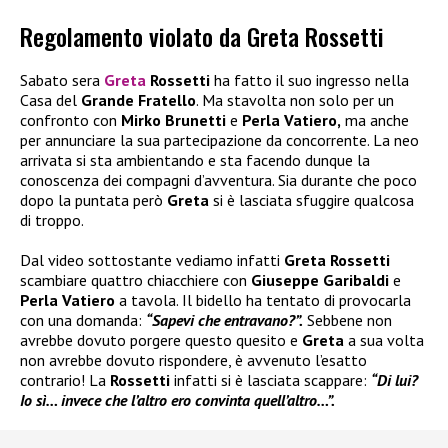
Regolamento violato da Greta Rossetti
Sabato sera
Greta
Rossetti
ha fatto il suo ingresso nella
Casa del
Grande Fratello
. Ma stavolta non solo per un
confronto con
Mirko Brunetti
e
Perla Vatiero,
ma anche
per annunciare la sua partecipazione da concorrente. La neo
arrivata si sta ambientando e sta facendo dunque la
conoscenza dei compagni d’avventura. Sia durante che poco
dopo la puntata però
Greta
si è lasciata sfuggire qualcosa
di troppo.
Dal video sottostante vediamo infatti
Greta Rossetti
scambiare quattro chiacchiere con
Giuseppe Garibaldi
e
Perla Vatiero
a tavola. Il bidello ha tentato di provocarla
con una domanda:
“Sapevi che entravano?”.
Sebbene non
avrebbe dovuto porgere questo quesito e
Greta
a sua volta
non avrebbe dovuto rispondere, è avvenuto l’esatto
contrario! La
Rossetti
infatti si è lasciata scappare:
“Di lui?
Io sì… invece che l’altro ero convinta quell’altro…”.