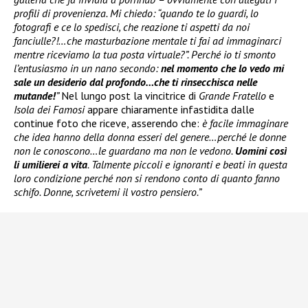
profili di provenienza. Mi chiedo: “quando te lo guardi, lo
fotografi e ce lo spedisci, che reazione ti aspetti da noi
fanciulle?!…che masturbazione mentale ti fai ad immaginarci
mentre riceviamo la tua posta virtuale?”. Perché io ti smonto
l’entusiasmo in un nano secondo:
nel momento che lo vedo mi
sale un desiderio dal profondo…che ti rinsecchisca nelle
mutande!
”
Nel lungo post la vincitrice di
Grande Fratello
e
Isola dei Famosi
appare chiaramente infastidita dalle
continue foto che riceve, asserendo che:
è facile immaginare
che idea hanno della donna esseri del genere…perché le donne
non le conoscono…le guardano ma non le vedono.
Uomini così
li umilierei a vita
. Talmente piccoli e ignoranti e beati in questa
loro condizione perché non si rendono conto di quanto fanno
schifo. Donne, scrivetemi il vostro pensiero.”