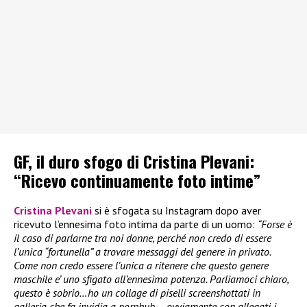
GF, il duro sfogo di Cristina Plevani:
“Ricevo continuamente foto intime”
Cristina Plevani
si è sfogata su Instagram dopo aver
ricevuto l’ennesima foto intima da parte di un uomo:
“Forse è
il caso di parlarne tra noi donne, perché non credo di essere
l’unica “fortunella” a trovare messaggi del genere in privato.
Come non credo essere l’unica a ritenere che questo genere
maschile e’ uno sfigato all’ennesima potenza. Parliamoci chiaro,
questo è sobrio…ho un collage di piselli screenshottati in
galleria che fa invidia a pornhub – ovviamente con allegati i