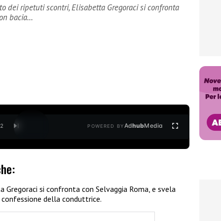
o dei ripetuti scontri, Elisabetta Gregoraci si confronta
non bacia…
Ad
hub
Media
/
2
POWERED BY
che:
etta Gregoraci si confronta con Selvaggia Roma, e svela
a confessione della conduttrice.