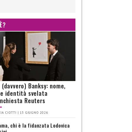
 È?
è (davvero) Banksy: nome,
 e identità svelata
’inchiesta Reuters
IA CIOTTI | 13 GIUGNO 2026
ma, chi è la fidanzata Lodovica
rini