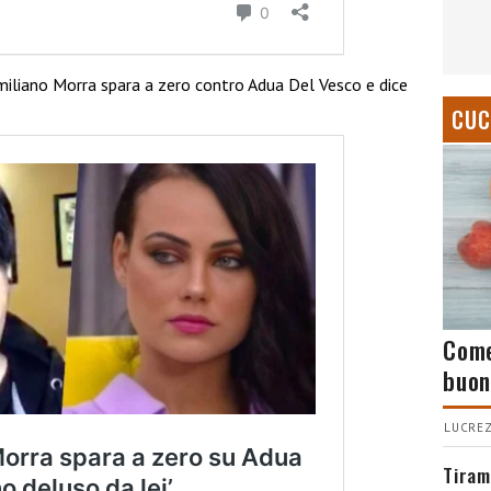
iliano Morra spara a zero contro Adua Del Vesco e dice
CUC
Come
buon
LUCREZ
Tiram