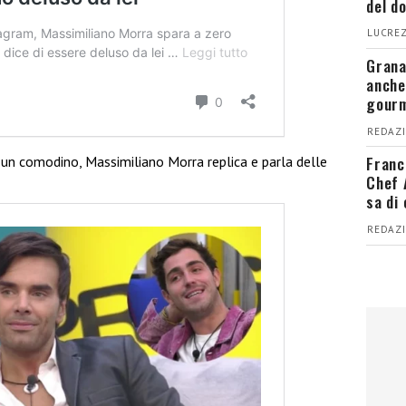
del d
LUCREZ
Grana
anche
gour
REDAZI
Franc
un comodino, Massimiliano Morra replica e parla delle
Chef 
sa di
REDAZI