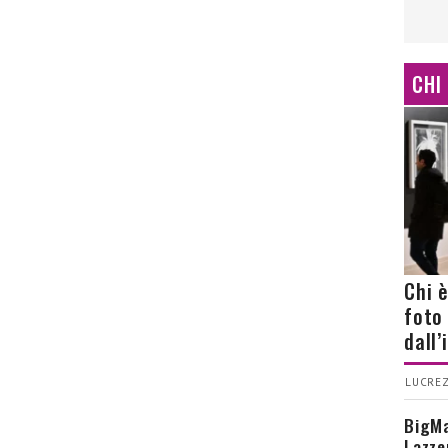
CHI
Chi 
foto
dall
LUCREZ
BigMa
Lazze