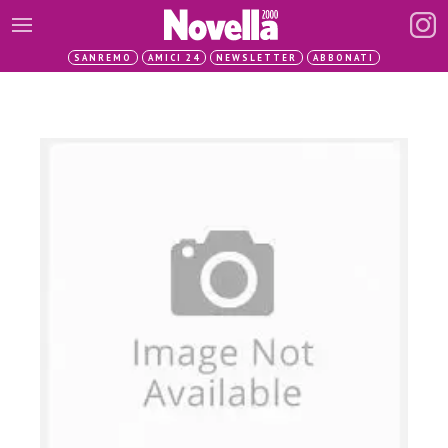
SANREMO
AMICI 24
NEWSLETTER
ABBONATI