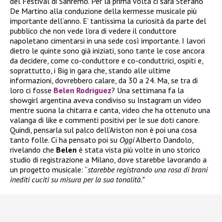
del Festival di Sanremo. Per la prima volta ci sarà Stefano
De Martino alla conduzione della kermesse musicale più
importante dell’anno. E’ tantissima la curiosità da parte del
pubblico che non vede l’ora di vedere il conduttore
napoletano cimentarsi in una sede così importante. I lavori
dietro le quinte sono già iniziati, sono tante le cose ancora
da decidere, come co-conduttore e co-conduttrici, ospiti e,
soprattutto, i Big in gara che, stando alle ultime
informazioni, dovrebbero calare, da 30 a 24. Ma, se tra di
loro ci fosse
Belen Rodriguez
? Una settimana fa la
showgirl argentina aveva condiviso su Instagram un video
mentre suona la chitarra e canta, video che ha ottenuto una
valanga di like e commenti positivi per le sue doti canore.
Quindi, pensarla sul palco dell’Ariston non è poi una cosa
tanto folle. Ci ha pensato poi su
Oggi
Alberto Dandolo,
rivelando che
Belen
è stata vista più volte in uno storico
studio di registrazione a Milano, dove starebbe lavorando a
un progetto musicale: “
starebbe registrando una rosa di brani
inediti cuciti su misura per la sua tonalità.”