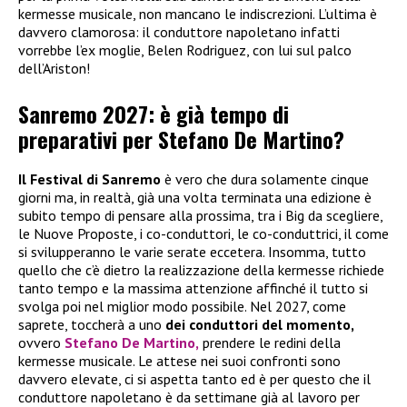
kermesse musicale, non mancano le indiscrezioni. L’ultima è
davvero clamorosa: il conduttore napoletano infatti
vorrebbe l’ex moglie, Belen Rodriguez, con lui sul palco
dell’Ariston!
Sanremo 2027: è già tempo di
preparativi per Stefano De Martino?
Il Festival di Sanremo
è vero che dura solamente cinque
giorni ma, in realtà, già una volta terminata una edizione è
subito tempo di pensare alla prossima, tra i Big da scegliere,
le Nuove Proposte, i co-conduttori, le co-conduttrici, il come
si svilupperanno le varie serate eccetera. Insomma, tutto
quello che c’è dietro la realizzazione della kermesse richiede
tanto tempo e la massima attenzione affinché il tutto si
svolga poi nel miglior modo possibile. Nel 2027, come
saprete, toccherà a uno
dei conduttori del momento,
ovvero
Stefano De Martino,
prendere le redini della
kermesse musicale. Le attese nei suoi confronti sono
davvero elevate, ci si aspetta tanto ed è per questo che il
conduttore napoletano è da settimane già al lavoro per