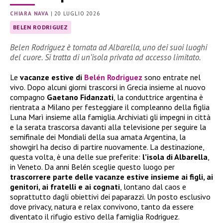
CHIARA NAVA
|
20 LUGLIO 2026
BELEN RODRIGUEZ
Belen Rodriguez è tornata ad Albarella, uno dei suoi luoghi
del cuore. Si tratta di un’isola privata ad accesso limitato.
Le
vacanze estive di
Belén Rodriguez
sono entrate nel
vivo. Dopo alcuni giorni trascorsi in Grecia insieme al nuovo
compagno
Gaetano Fidanzati
, la conduttrice argentina è
rientrata a Milano per festeggiare il compleanno della figlia
Luna Marì insieme alla famiglia. Archiviati gli impegni in città
e la serata trascorsa davanti alla televisione per seguire la
semifinale dei Mondiali della sua amata Argentina, la
showgirl ha deciso di partire nuovamente. La destinazione,
questa volta, è una delle sue preferite:
l’isola di Albarella
,
in Veneto. Da anni Belén sceglie questo luogo per
trascorrere parte delle vacanze estive insieme ai figli, ai
genitori, ai fratelli e ai cognati
, lontano dal caos e
soprattutto dagli obiettivi dei paparazzi. Un posto esclusivo
dove privacy, natura e relax convivono, tanto da essere
diventato il rifugio estivo della famiglia Rodriguez.