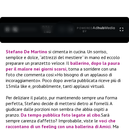
0:15 /
Ad
hub
Media
POWERED
1
/
2
1:40
BY
Stefano De Martino
si cimenta in cucina. Un sorriso,
semplice e dolce, “attrezzi del mestiere” in mano ed eccolo
preparare un pranzetto veloce. Il
ballerino, dopo la paura
per il malore nei giorni scorsi,
torna a sorridere con una
foto che commenta cosi:«Ho bisogno di un applauso di
incoraggiamento». Poco dopo averla pubblicata riceve più di
15mila like e, probabilmente, tanti applausi virtuali.
Per deliziare il palato, pur mantenendo sempre una forma
perfetta, Stefano decide di mettersi dietro ai fornelli. A
giudicare dalle porzioni non sembra che abbia ospiti a
pranzo.
Da tempo pubblica foto legate al cibo
.Sarà
sempre carenza d’affetto? Improbabile, viste le
voci che
raccontano di un feeling con una ballerina di Amici.
Ma