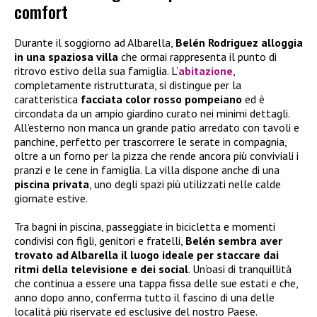
comfort
Durante il soggiorno ad Albarella,
Belén Rodriguez alloggia
in una spaziosa villa
che ormai rappresenta il punto di
ritrovo estivo della sua famiglia. L’
abitazione
,
completamente ristrutturata, si distingue per la
caratteristica
facciata color rosso pompeiano
ed è
circondata da un ampio giardino curato nei minimi dettagli.
All’esterno non manca un grande patio arredato con tavoli e
panchine, perfetto per trascorrere le serate in compagnia,
oltre a un forno per la pizza che rende ancora più conviviali i
pranzi e le cene in famiglia. La villa dispone anche di una
piscina privata
, uno degli spazi più utilizzati nelle calde
giornate estive.
Tra bagni in piscina, passeggiate in bicicletta e momenti
condivisi con figli, genitori e fratelli,
Belén sembra aver
trovato ad Albarella il luogo ideale per staccare dai
ritmi della televisione e dei social
. Un’oasi di tranquillità
che continua a essere una tappa fissa delle sue estati e che,
anno dopo anno, conferma tutto il fascino di una delle
località più riservate ed esclusive del nostro Paese.