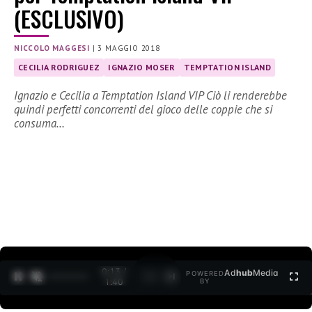
(ESCLUSIVO)
NICCOLO MAGGESI
|
3 MAGGIO 2018
CECILIA RODRIGUEZ
IGNAZIO MOSER
TEMPTATION ISLAND
Ignazio e Cecilia a Temptation Island VIP Ciò li renderebbe
quindi perfetti concorrenti del gioco delle coppie che si
consuma…
0:13 /
Ad
hub
Media
POWERED
1
/
2
1:40
BY