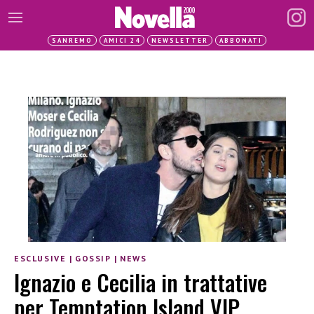
SANREMO
AMICI 24
NEWSLETTER
ABBONATI
ESCLUSIVE
|
GOSSIP
|
NEWS
Ignazio e Cecilia in trattative
per Temptation Island VIP