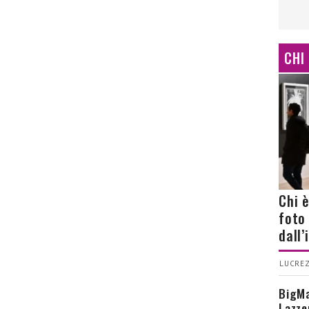
CHI
Chi 
foto
dall
LUCREZ
BigMa
Lazze