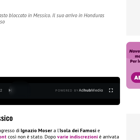
sto bloccato in Messico. Il suo arrivo in Honduras
sso
Ad
hub
Media
/
2
POWERED BY
ssico
ingresso di
Ignazio Moser
a l’
Isola dei Famosi
e
ront
così non è stato. Dopo
varie indiscrezioni
è arrivata