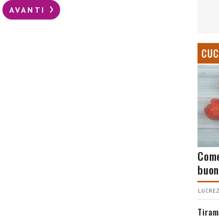
AVANTI
CUC
Come
buon
LUCREZ
Tiram