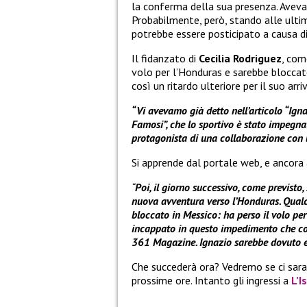
la conferma della sua presenza. Avevam
Probabilmente, però, stando alle ulti
potrebbe essere posticipato a causa di
Il fidanzato di
Cecilia Rodriguez
, com
volo per l’Honduras e sarebbe bloccat
così un ritardo ulteriore per il suo arr
“Vi avevamo già detto nell’articolo “Igna
Famosi”, che lo sportivo è stato impegnato
protagonista di una collaborazione con 
Si apprende dal portale web, e ancora a
“
Poi, il giorno successivo, come previsto,
nuova avventura verso l’Honduras. Qual
bloccato in Messico: ha perso il volo pe
incappato in questo impedimento che comp
361 Magazine. Ignazio sarebbe dovuto ent
Che succederà ora? Vedremo se ci sara
prossime ore. Intanto gli ingressi a
L’I