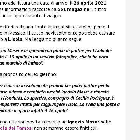
o addirittura una data di arrivo: il
26 aprile 2021
.
me informazioni raccolte da
361 magazine
il tutto
 un intoppo durante il viaggio.
e riferito da una fonte vicina al sito, avrebbe perso il
o in Messico. Il tutto inevitabilmente potrebbe causare
ivo a
L’Isola
. Ma leggiamo quanto segue:
zio Moser e la quarantena prima di partire per l’Isola dei
 il 13 aprile in un servizio fotografico, che lo ha visto
un marchio di intimo”.
 proposito dell’ex gieffino:
 si è messo in isolamento proprio per poter partire per la
cosa adesso è cambiato perché Ignazio Moser è rimasto
r l’Honduras. Lo sportivo, compagno di Cecilia Rodriguez, è
orterà ritardi per raggiungere l’Isola. Lo svela una fonte a
rare in gioco infatti il 26 aprile”.
nno ulteriori novità in merito ad
Ignazio Moser
nelle
sola dei Famosi
non sembrano essere finiti qui…