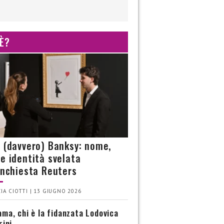
 È?
è (davvero) Banksy: nome,
 e identità svelata
’inchiesta Reuters
IA CIOTTI | 13 GIUGNO 2026
ma, chi è la fidanzata Lodovica
rini