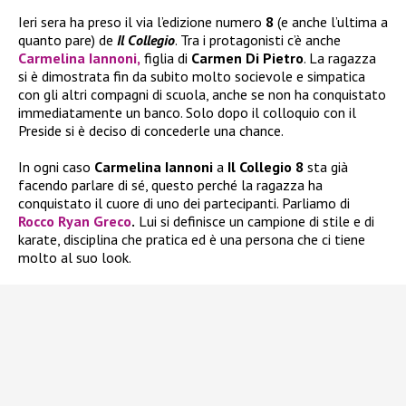
Ieri sera ha preso il via l’edizione numero
8
(e anche l’ultima a
quanto pare) de
Il Collegio
. Tra i protagonisti c’è anche
Carmelina Iannoni
,
figlia di
Carmen Di Pietro
. La ragazza
si è dimostrata fin da subito molto socievole e simpatica
con gli altri compagni di scuola, anche se non ha conquistato
immediatamente un banco. Solo dopo il colloquio con il
Preside si è deciso di concederle una chance.
In ogni caso
Carmelina Iannoni
a
Il Collegio 8
sta già
facendo parlare di sé, questo perché la ragazza ha
conquistato il cuore di uno dei partecipanti. Parliamo di
Rocco Ryan Greco
.
Lui si definisce un campione di stile e di
karate, disciplina che pratica ed è una persona che ci tiene
molto al suo look.