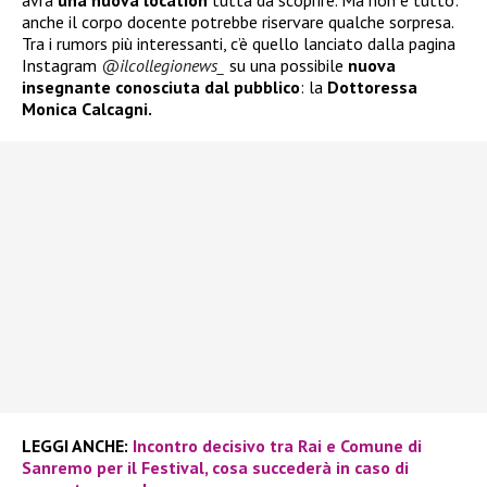
avrà
una nuova location
tutta da scoprire. Ma non è tutto:
anche il corpo docente potrebbe riservare qualche sorpresa.
Tra i rumors più interessanti, c’è quello lanciato dalla pagina
Instagram
@ilcollegionews_
su una possibile
nuova
insegnante conosciuta dal pubblico
: la
Dottoressa
Monica Calcagni.
LEGGI ANCHE:
Incontro decisivo tra Rai e Comune di
Sanremo per il Festival, cosa succederà in caso di