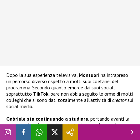
Dopo la sua esperienza televisiva,
Montuori
ha intrapreso
un percorso diverso rispetto a molti suoi coetanei del
programma. Secondo quanto emerge dai suoi social,
soprattutto
TikTok
, pare non abbia seguito le orme di molti
colleghi che si sono dati totalmente all’attività di
creator
sui
social media.
Gabriele sta continuando a studiare
, portando avanti la
passione che già aveva dimostrato di avere durante la sua
partecipazione a
Il Collegio 4
, ovvero quella per la
medicina
e la
chimica
. Ogni tanto si diverte anche a