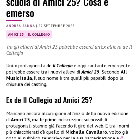
scuola di Amici 25? Cosa è
emerso
ANDREA SANNA
|
22 SETTEMBRE 2025
AMICI 25
IL COLLEGIO
Tra gli allievi di Amici 25 potrebbe esserci un’ex allieva de Il
Collegio
Un’ex protagonista de
Il Collegio
e oggi cantante emergente,
potrebbe essere tra i nuovi allievi di
Amici 25
.
Secondo
All
Music Italia
, il suo nome è tra quelli più papabili dopo la
chiusura dei casting.
Ex de Il Collegio ad Amici 25?
Mancano ancora alcuni giorni all’inizio della nuova edizione
di
Amici 25
, ma le prime indiscrezioni sui possibili
protagonisti stanno già facendo il giro del web. E tra i nomi
più chiacchierati c’è quello di
Michelle Cavallaro
, volto già
noto al pubblico televisivo per la sua partecipazione a
Il