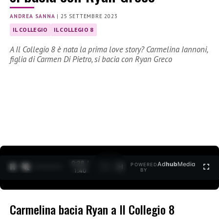
ANDREA SANNA
|
25 SETTEMBRE 2023
IL COLLEGIO
IL COLLEGIO 8
A Il Collegio 8 è nata la prima love story? Carmelina Iannoni,
figlia di Carmen Di Pietro, si bacia con Ryan Greco
0:29 /
Ad
hub
Media
POWERED
1
/
2
1:40
BY
Carmelina bacia Ryan a Il Collegio 8