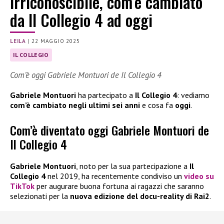
irriconoscibile, com’è cambiato
da Il Collegio 4 ad oggi
LEILA
|
22 MAGGIO 2025
IL COLLEGIO
Com’è oggi Gabriele Montuori de Il Collegio 4
Gabriele Montuori
ha partecipato a
Il Collegio 4
: vediamo
com’è cambiato negli ultimi sei anni
e cosa fa
oggi
.
Com’è diventato oggi Gabriele Montuori de
Il Collegio 4
Gabriele Montuori
, noto per la sua partecipazione a
Il
Collegio 4
nel 2019, ha recentemente condiviso un
video su
TikTok
per augurare buona fortuna ai ragazzi che saranno
selezionati per la
nuova edizione del docu-reality di Rai2
.