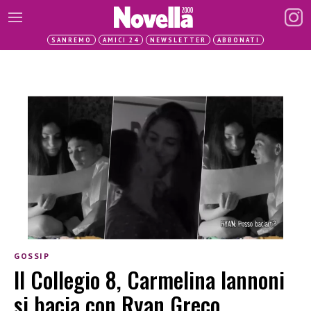
SANREMO
AMICI 24
NEWSLETTER
ABBONATI
GOSSIP
Il Collegio 8, Carmelina Iannoni
si bacia con Ryan Greco