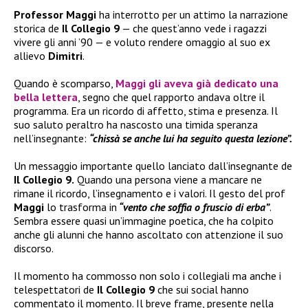
Professor Maggi
ha interrotto per un attimo la narrazione
storica de
Il Collegio 9
— che quest’anno vede i ragazzi
vivere gli anni ’90 — e voluto rendere omaggio al suo ex
allievo
Dimitri
.
Quando è scomparso,
Maggi
gli aveva già dedicato una
bella lettera
, segno che quel rapporto andava oltre il
programma. Era un ricordo di affetto, stima e presenza. Il
suo saluto peraltro ha nascosto una timida speranza
nell’insegnante:
“chissà se anche lui ha seguito questa lezione”.
Un messaggio importante quello lanciato dall’insegnante de
Il Collegio 9.
Quando una persona viene a mancare ne
rimane il ricordo, l’insegnamento e i valori. Il gesto del prof
Maggi
lo trasforma in
“vento che soffia o fruscio di erba”
.
Sembra essere quasi un’immagine poetica, che ha colpito
anche gli alunni che hanno ascoltato con attenzione il suo
discorso.
Il momento ha commosso non solo i collegiali ma anche i
telespettatori de
Il Collegio 9
che sui social hanno
commentato il momento. Il breve frame, presente nella