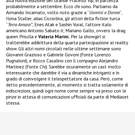
alla nuova edizione del Grande Fratello Vip, in partenza
probabilmente a settembre. Ecco chi sono. Partiamo da
Armando Incarnato, volto noto grazie a “
Uomini e Donne
“,
Ilona Staller, alias Cicciolina, gli attori della fiction turca
“
Terra Amara”
, Enes Atak e Sashin Vural, l’attore italo
americano Antonio Sabato Jr, Mariano Gallo, ovvero la drag
queen Priscila e
Valeria Marini.
Per la showgirl si
tratterebbe addirittura della quarta partecipazione al reality
show. Gli altri nomi circolati nelle ultime settimane sono
Giovanni Grazioso e Gabriele Govoni (fonte Lorenzo
Pugnaloni), e Rocco Casalino con il compagno Alejandro
Martinez (fonte
Chi
). Sarebbe sicuramente un cast molto
interessante che darebbe il via a dinamiche intriganti e in
grado di coinvolgere il telespettatore da casa. Però, come
detto precedentemente, al momento si tratta solamente di
indiscrezioni, quindi ogni nome come sempre va preso con le
pinze in attesa di comunicazioni ufficiali da parte di Mediaset
stessa.