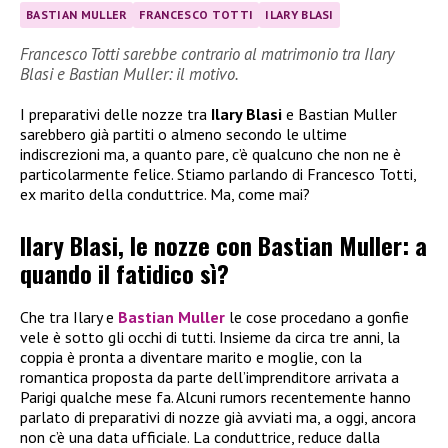
BASTIAN MULLER
FRANCESCO TOTTI
ILARY BLASI
Francesco Totti sarebbe contrario al matrimonio tra Ilary
Blasi e Bastian Muller: il motivo.
I preparativi delle nozze tra
Ilary Blasi
e Bastian Muller
sarebbero già partiti o almeno secondo le ultime
indiscrezioni ma, a quanto pare, c’è qualcuno che non ne è
particolarmente felice. Stiamo parlando di Francesco Totti,
ex marito della conduttrice. Ma, come mai?
Ilary Blasi, le nozze con Bastian Muller: a
quando il fatidico sì?
Che tra Ilary e
Bastian Muller
le cose procedano a gonfie
vele è sotto gli occhi di tutti. Insieme da circa tre anni, la
coppia è pronta a diventare marito e moglie, con la
romantica proposta da parte dell’imprenditore arrivata a
Parigi qualche mese fa. Alcuni rumors recentemente hanno
parlato di preparativi di nozze già avviati ma, a oggi, ancora
non c’è una data ufficiale. La conduttrice, reduce dalla