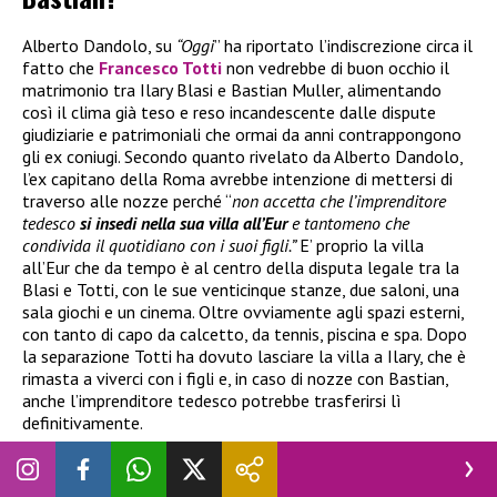
Alberto Dandolo, su
“Oggi
” ha riportato l’indiscrezione circa il
fatto che
Francesco Totti
non vedrebbe di buon occhio il
matrimonio tra Ilary Blasi e Bastian Muller, alimentando
così il clima già teso e reso incandescente dalle dispute
giudiziarie e patrimoniali che ormai da anni contrappongono
gli ex coniugi. Secondo quanto rivelato da Alberto Dandolo,
l’ex capitano della Roma avrebbe intenzione di mettersi di
traverso alle nozze perché “
non accetta che l’imprenditore
tedesco
si insedi nella sua villa all’Eur
e tantomeno che
condivida il quotidiano con i suoi figli.”
E’ proprio la villa
all’Eur che da tempo è al centro della disputa legale tra la
Blasi e Totti, con le sue venticinque stanze, due saloni, una
sala giochi e un cinema. Oltre ovviamente agli spazi esterni,
con tanto di capo da calcetto, da tennis, piscina e spa. Dopo
la separazione Totti ha dovuto lasciare la villa a Ilary, che è
rimasta a viverci con i figli e, in caso di nozze con Bastian,
anche l’imprenditore tedesco potrebbe trasferirsi lì
definitivamente.