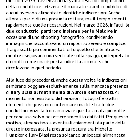
mesi del 2025, l’assenza di Ilary alla festa di compleanno
della conduttrice svizzera e il mancato scambio pubblico di
auguri avevano alimentato identiche indiscrezioni. Anche
allora si parlò di una presunta rottura, ma il tempo smentì
rapidamente quelle ricostruzioni. Nel marzo 2026, infatti,
le
due conduttrici partirono insieme per le Maldive
in
occasione di uno shooting fotografico, condividendo
immagini che raccontavano un rapporto sereno e complice.
Tra gli scatti più commentati ci fu quello che le ritraeva
mentre eseguivano una verticale sulla spiaggia, interpretato
da molti come una risposta indiretta ai rumors che
circolavano in quel periodo.
Alla luce dei precedenti, anche questa volta le indiscrezioni
sembrano poggiare esclusivamente sulla mancata presenza
di
Ilary Blasi al matrimonio di Aurora Ramazzotti
. Al
momento non esistono dichiarazioni, fotografie o altri
elementi che possano confermare una lite tra le due
conduttrici. Anzi, la loro amicizia è già stata data più volte
per conclusa salvo poi essere smentita dai fatti. Per questo
motivo, almeno fino a eventuali chiarimenti da parte delle
dirette interessate, la presunta rottura tra Michelle
Hunziker e Ilary Blasi resta soltanto un’ipotesi alimentata