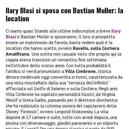
Ilary Blasi si sposa con Bastian Muller: la
location
Ci siamo quasi. Stando alle ultime indiscrezioni a breve
Ilary
Blasi
e Bastian Muller si sposeranno. Il loro si prospetta
essere un matrimonio da favola, basta vedere qual è la
location che hanno scelto, ovvero
Ravello, sulla Costiera
Amalfitana.
Una scelta non casuale visto che proprio qui la
coppia aveva trascorso un romantico fine settimana
nell’ottobre dello scorso anno. Con tutta probabilità il
fatidico sì verrà pronunciato a
Villa Cimbrone,
storica
dimora medievale oggi convertita in hotel, caratterizzata da
una vista mozzafiato dalla sua “terrazza dell’infinito”
affacciata sul Golfo di Salerno e sulla Costiera. Negli anni
Villa Cimbrone ha ospitato personalità illustri, da Virginia
Woolf a Greta Garbo, passando per il direttore d’orchestra
che ha realizzato la colonna sonora del capolavoro della
Disney
“Fantasia”
, ovvero Leopold Stokowsky. La villa
dispone di 17 camere e suite, tutte con arredi d’epoca, una
piscina con idromassaggio, giardini panoramici e un eliporto
privato. E i costi? Per una doppia classica si parte da 990