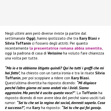
Negli ultimi anni però diverse riviste (a partire dal
settimanale
Oggi
), hanno ipotizzato che tra
Ilary Blasi
e
Silvia Toffanin
ci fossero degli attriti. Per quanto
recentemente
la presentatrice romana abbia smentito,
oggi la padrona di casa di
Verissimo
ha voluto fare chiarezza
una volta per tutte.
“Ma io e te abbiamo litigato quindi? Qui ho tutti i graffi che mi
hai fatto”,
ha chiesto con un tanta ironia e tra le risate
Silvia
Toffanin
, per poi scoppiare a ridere con
Ilary Blasi.
Quest’ultima divertita ha risposto dicendo:
“Mi dispiace
perché l’altro giorno mi sono andati via i lividi. Siamo
aggressive. Ma perché è uscita questa voce?”
. La
Toffanin
ha
risposto dicendo di non avere idea del perché siano usciti tali
rumor:
“Sei tu che sei la regina dei social, dovresti saperlo. Cosa
è successo?”,
ma
Ilary
ha risposto:
“Sei tu che qui fai gossip.