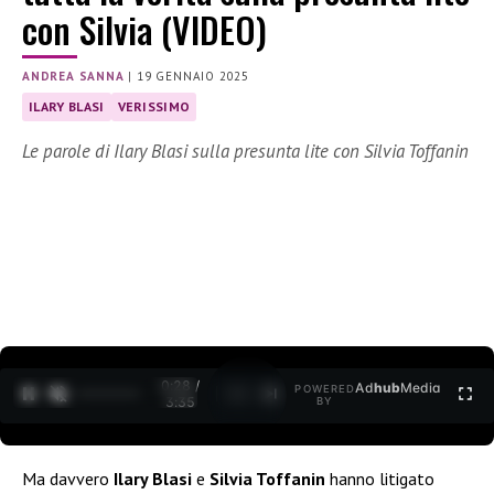
con Silvia (VIDEO)
ANDREA SANNA
|
19 GENNAIO 2025
ILARY BLASI
VERISSIMO
Le parole di Ilary Blasi sulla presunta lite con Silvia Toffanin
0:30 /
Ad
hub
Media
POWERED
1
/
2
3:35
BY
Ma davvero
Ilary Blasi
e
Silvia Toffanin
hanno litigato