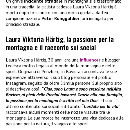
Un grave
incidente stradale
in montagna si è trasformato
in una tragedia: la ciclista tedesca Laura Viktoria Härtig è
morta dopo lo scontro con una moto guidata dall’ex
campione azzurro
Peter Runggaldier
, ora indagato per
omicidio stradale.
Laura Viktoria Härtig, la passione per la
montagna e il racconto sui social
Laura Viktoria Härtig, 30 anni, era una
influencer
e blogger
tedesca molto legata al mondo della montagna e dello
sport. Originaria di Penzberg, in Baviera, raccontava le sue
esperienze attraverso il suo blog personale e il profilo
Instagram, seguito da oltre 51mila persone. Sul proprio sito
si descriveva così:
“
Ciao, sono Laura e sono cresciuta nell’Alta
Baviera, ai piedi delle Prealpi bavaresi. Grazie alla mia famiglia,
la passione per la montagna è scritta nel mio Dna
”
. Il suo
ultimo contenuto sui social, intitolato
“
Cordata per la vita
”
,
raccontava alcuni momenti delle nozze vissute tra le
montagne. La sua morte ha interrotto una vita dedicata alla
passione per la natura, il viaggio e lo sport.