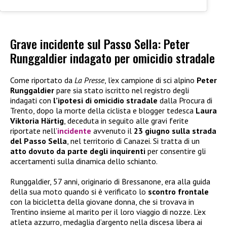
Grave incidente sul Passo Sella: Peter
Runggaldier indagato per omicidio stradale
Come riportato da
La Presse
, l’ex campione di sci alpino
Peter
Runggaldier
pare sia stato iscritto nel registro degli
indagati con
l’ipotesi di omicidio stradale
dalla Procura di
Trento, dopo la morte della ciclista e blogger tedesca
Laura
Viktoria Härtig
, deceduta in seguito alle gravi ferite
riportate nell’
incidente
avvenuto il
23 giugno sulla strada
del Passo Sella
, nel territorio di Canazei. Si tratta di un
atto dovuto da parte degli inquirenti
per consentire gli
accertamenti sulla dinamica dello schianto.
Runggaldier, 57 anni, originario di Bressanone, era alla guida
della sua moto quando si è verificato lo
scontro frontale
con la bicicletta della giovane donna, che si trovava in
Trentino insieme al marito per il loro viaggio di nozze. L’ex
atleta azzurro, medaglia d’argento nella discesa libera ai