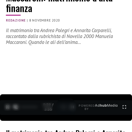
finanza
REDAZIONE
|
8 NOVEMBRE 2020
Il matrimonio tra Andrea Polegri e Annarita Carparelli,
raccontato dalla rubrichista di Novella 2000 Manuela
Maccaroni. Quando le ali dell’anima…
0:30 /
Ad
hub
Media
POWERED
1
/
2
3:35
BY