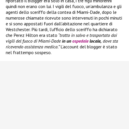
riportato il blogger era solo in casa, i tre figli minorenni
quindi non erano con lui. I vigili del fuoco, un’ambulanza e gli
agenti dello sceriffo della contea di Miami-Dade, dopo le
numerose chiamate ricevute sono intervenuti in pochi minuti
e si sono appostati fuori dall’abitazione nel quartiere di
Westchester. Più tardi, l’ufficio dello sceriffo ha dichiarato
che Perez Hilton era stato
“tratto in salvo e trasportato dai
vigili del fuoco di Miami-Dade
in un
ospedale
locale,
dove sta
ricevendo assistenza medica.”
L’account del blogger è stato
nel frattempo sospeso.