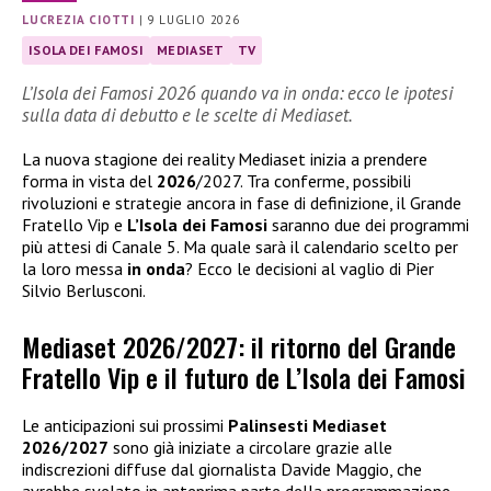
LUCREZIA CIOTTI
|
9 LUGLIO 2026
ISOLA DEI FAMOSI
MEDIASET
TV
L’Isola dei Famosi 2026 quando va in onda: ecco le ipotesi
sulla data di debutto e le scelte di Mediaset.
La nuova stagione dei reality Mediaset inizia a prendere
forma in vista del
2026
/2027. Tra conferme, possibili
rivoluzioni e strategie ancora in fase di definizione, il Grande
Fratello Vip e
L’Isola dei Famosi
saranno due dei programmi
più attesi di Canale 5. Ma quale sarà il calendario scelto per
la loro messa
in onda
? Ecco le decisioni al vaglio di Pier
Silvio Berlusconi.
Mediaset 2026/2027: il ritorno del Grande
Fratello Vip e il futuro de L’Isola dei Famosi
Le anticipazioni sui prossimi
Palinsesti Mediaset
2026/2027
sono già iniziate a circolare grazie alle
indiscrezioni diffuse dal giornalista Davide Maggio, che
avrebbe svelato in anteprima parte della programmazione