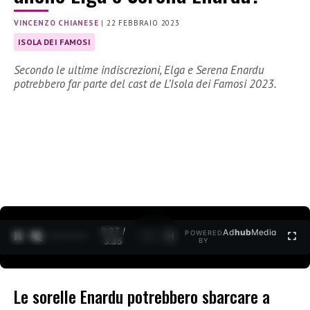
VINCENZO CHIANESE
|
22 FEBBRAIO 2023
ISOLA DEI FAMOSI
Secondo le ultime indiscrezioni, Elga e Serena Enardu
potrebbero far parte del cast de L’Isola dei Famosi 2023.
0:29 /
Ad
hub
Media
POWERED
1
/
2
3:35
BY
Le sorelle Enardu potrebbero sbarcare a