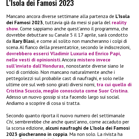
L’Isola dei Famosi 2023
Mancano ancora diverse settimane alla partenza de
L’Isola
dei Famosi 2023
, tuttavia già da mesi si parla del
reality
show
. Come sappiamo anche quest’anno il programma, che
dovrebbe debuttare su Canale 5 il 17 aprile, sarà condotto
da
Ilary Blasi
, e come al solito non mancheranno i colpi di
scena. Al fianco della presentatrice, secondo le indiscrezioni,
dovrebbero esserci
Vladimir Luxuria
ed
Enrico Papi
,
nelle vesti di opinionisti
. Ancora
mistero invece
sull’inviato dall’Honduras
, nonostante diverse siano le
voci di corridoio. Non mancano naturalmente anche i
pettegolezzi sul probabile cast di naufraghi, e solo nelle
ultime ore sul web sono girati diversi nomi,
tra cui quello di
Cristina Scuccia
, meglio conosciuta come
Suor Cristina
.
Adesso un nuovo gossip si sta facendo largo sui social.
Andiamo a scoprire di cosa si tratta.
Secondo quanto riporta il nuovo numero del settimanale
Chi
, sembrerebbe che anche quest’anno, come accaduto per
la scorsa edizione,
alcuni naufraghi de L’Isola dei Famosi
2023 giocheranno in coppia
. Ma non solo. La rivista ha