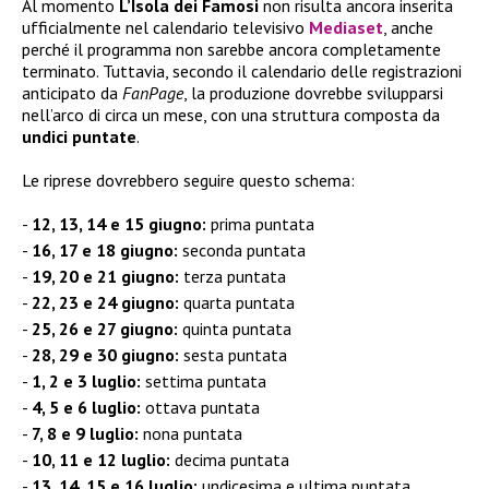
Al momento
L’Isola dei Famosi
non risulta ancora inserita
ufficialmente nel calendario televisivo
Mediaset
, anche
perché il programma non sarebbe ancora completamente
terminato. Tuttavia, secondo il calendario delle registrazioni
anticipato da
FanPage
, la produzione dovrebbe svilupparsi
nell’arco di circa un mese, con una struttura composta da
undici puntate
.
Le riprese dovrebbero seguire questo schema:
12, 13, 14 e 15 giugno:
prima puntata
16, 17 e 18 giugno:
seconda puntata
19, 20 e 21 giugno:
terza puntata
22, 23 e 24 giugno:
quarta puntata
25, 26 e 27 giugno:
quinta puntata
28, 29 e 30 giugno:
sesta puntata
1, 2 e 3 luglio:
settima puntata
4, 5 e 6 luglio:
ottava puntata
7, 8 e 9 luglio:
nona puntata
10, 11 e 12 luglio:
decima puntata
13, 14, 15 e 16 luglio:
undicesima e ultima puntata