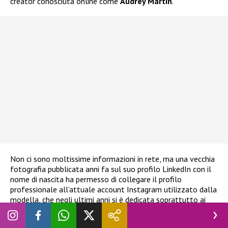
creator conosciuta online come
Audrey Martin
.
Non ci sono moltissime informazioni in rete, ma una vecchia
fotografia pubblicata anni fa sul suo profilo LinkedIn con il
nome di nascita ha permesso di collegare il profilo
professionale all’attuale account Instagram utilizzato dalla
modella, che negli ultimi anni si è dedicata soprattutto ai
viaggi e alla creazione di contenuti digitali.