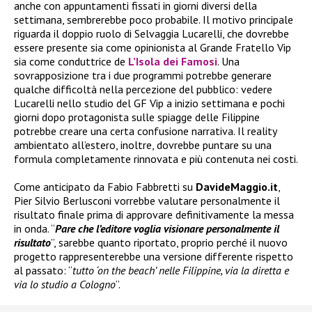
anche con appuntamenti fissati in giorni diversi della
settimana, sembrerebbe poco probabile. Il motivo principale
riguarda il doppio ruolo di Selvaggia Lucarelli, che dovrebbe
essere presente sia come opinionista al Grande Fratello Vip
sia come conduttrice de
L’Isola dei Famosi
. Una
sovrapposizione tra i due programmi potrebbe generare
qualche difficoltà nella percezione del pubblico: vedere
Lucarelli nello studio del GF Vip a inizio settimana e pochi
giorni dopo protagonista sulle spiagge delle Filippine
potrebbe creare una certa confusione narrativa. Il reality
ambientato all’estero, inoltre, dovrebbe puntare su una
formula completamente rinnovata e più contenuta nei costi.
Come anticipato da Fabio Fabbretti su
DavideMaggio.it
,
Pier Silvio Berlusconi vorrebbe valutare personalmente il
risultato finale prima di approvare definitivamente la messa
in onda. “
Pare che l’editore voglia visionare personalmente il
risultato
”, sarebbe quanto riportato, proprio perché il nuovo
progetto rappresenterebbe una versione differente rispetto
al passato: “
tutto ‘on the beach’ nelle Filippine, via la diretta e
via lo studio a Cologno
”.