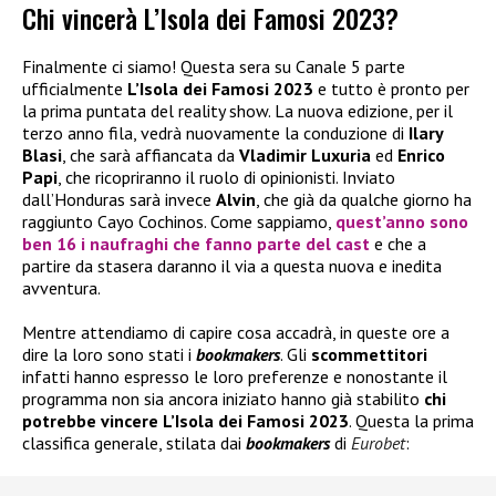
Chi vincerà L’Isola dei Famosi 2023?
Finalmente ci siamo! Questa sera su Canale 5 parte
ufficialmente
L’Isola dei Famosi 2023
e tutto è pronto per
la prima puntata del reality show. La nuova edizione, per il
terzo anno fila, vedrà nuovamente la conduzione di
Ilary
Blasi
, che sarà affiancata da
Vladimir Luxuria
ed
Enrico
Papi
, che ricopriranno il ruolo di opinionisti. Inviato
dall’Honduras sarà invece
Alvin
, che già da qualche giorno ha
raggiunto Cayo Cochinos. Come sappiamo,
quest’anno sono
ben 16 i naufraghi che fanno parte del cast
e che a
partire da stasera daranno il via a questa nuova e inedita
avventura.
Mentre attendiamo di capire cosa accadrà, in queste ore a
dire la loro sono stati i
bookmakers
. Gli
scommettitori
infatti hanno espresso le loro preferenze e nonostante il
programma non sia ancora iniziato hanno già stabilito
chi
potrebbe vincere L’Isola dei Famosi 2023
. Questa la prima
classifica generale, stilata dai
bookmakers
di
Eurobet
: