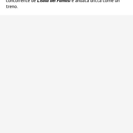
concorrente de
L’Isola dei Famosi
è andata dritta come un
treno.