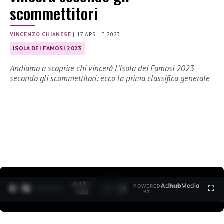
scommettitori
VINCENZO CHIANESE
|
17 APRILE 2023
ISOLA DEI FAMOSI 2023
Andiamo a scoprire chi vincerà L’Isola dei Famosi 2023
secondo gli scommettitori: ecco la prima classifica generale
0:15 /
Ad
hub
Media
POWERED
1
/
2
1:40
BY