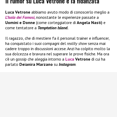
Il rumor su Luca Vetrone e la fidanzata
Luca Vetrone
abbiamo avuto modo di conoscerlo meglio a
L’Isola dei Famosi,
nonostante le esperienze passate a
Uomini e Donne
(come corteggiatore di
Angela Nasti
) e
come tentatore a
Temptation Island.
Il ragazzo, che di mestiere fa il personal trainer e influencer,
ha conquistato i suoi compagni del
reality show
senza mai
cadere troppo in discussioni accese. Anzi ha colpito molto la
sua dolcezza e bravura nel superare le prove fisiche. Ma ora
c’è un gossip che aleggia intorno a
Luca
Vetrone
di cui ha
parlato
Deianira Marzano
su
Instagram
.