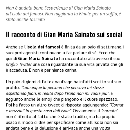
Non è andata bene l’esperienza di Gian Maria Sainato
all’Isola dei famosi. Non raggiunta la Finale per un soffio, è
stato anche lasciato
Il racconto di Gian Maria Sainato sui social
Anche se l’
Isola dei famosi
è finita da un paio di settimane, i
suoi protagonisti continuano a far parlare di sé. Ecco che
quindi
Gian Maria Sainato
ha raccontato attraverso il suo
profilo Twitter
una cosa riguardante la sua vita privata che gli
è accaduta. E non è per niente carina.
Un paio di giorni di fa l’ex naufrago ha infatti scritto sul suo
profilo:
“Comunque la persona che pensavo mi stesse
aspettando fuori, in realtà dopo l’Isola non mi vuole più”
. E
aggiunto anche le emoji che piangono e il cuore spezzato.
Poi ha fatto un altro tweet di risposta aggiungendo:
“’Cornut
e mazziat’ in questo caso dall’Isola”
. Ovviamente il
“cornuto”
non è riferito al fatto che è stato tradito, ma ha proprio
usato il modo di dire per specificare come all’Isola non sia
andata bene e la delusione è arrivata anche una volta