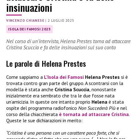
insinuazioni
VINCENZO CHIANESE
|
2 LUGLIO 2023
ISOLA DEI FAMOSI 2023
Nel corso di un’intervista, Helena Prestes torna ad attaccare
Cristina Scuccia e fa delle insinuazioni sul suo conto
Le parole di Helena Prestes
Come sappiamo a
L’Isola dei Famosi
Helena Prestes
si è
trovata contro gran parte del gruppo. A scontrarsi con la
modella è stata anche
Cristina Scuccia
, nonostante
inizialmente era sembrato che tra le due fosse nata
un’amicizia. In queste ore intanto proprio
Helena
è stata
ospite del programma radiofonico
Non Succederà Più
e nel
corso della chiacchierata
è tornata ad attaccare Cristina
.
Queste le sue dichiarazioni in merito:
“Cristina è una persona con un carattere poco forte, che si
nasconde dietro al fatto che era una suora. […] Non lo fa per