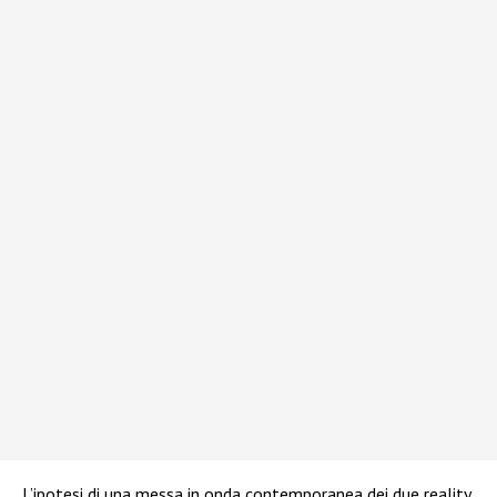
L’ipotesi di una messa in onda contemporanea dei due reality,