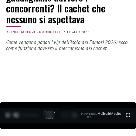
concorrenti? Il cachet che
nessuno si aspettava
YLENIA TARENZI COLOMBOTTI
|
3 LUGLIO 2026
Come vengono pagati i vip dell’Isola dei Famosi 2026: ecco
come funziona davvero il meccanismo dei cachet.
0:30 /
Ad
hub
Media
POWERED
1
/
2
3:35
BY