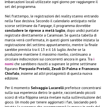
imbarcazioni locali utilizzate ogni giorno per raggiungere il
set del programma.
Nel frattempo, le registrazioni del reality stanno entrando
nella fase decisiva. Secondo il calendario anticipato nelle
scorse settimane da Fanpage, il programma dovrebbe
concludere le riprese a metà luglio
, dopo undici puntate
registrate direttamente a Caramoan. Se questa tabella di
marcia verrà confermata, in questi giorni sarebbe iniziata la
registrazione del settimo appuntamento, mentre la finale
sarebbe prevista tra il 13 e il 16 luglio. Anche se la
produzione mantiene il massimo riserbo, continuano a
circolare indiscrezioni sui concorrenti ancora in gara. Tra
i
nomi
che sarebbero riusciti a superare le prime settimane
figurano
Pierpaolo Pretelli, Zeudi Di Palma e Francesco
Chiofalo
, insieme ad altri protagonisti di questa nuova
edizione.
Per il momento
Selvaggia Lucarelli
preferisce concentrarsi
sulla sua esperienza dietro le quinte, raccontando piccoli
scorci di vita filippina senza rivelare nulla sull’evoluzione del
gioco. Un modo per tenere aggiornati i fan, lasciando però
intatta la suspense che accompagnerà la messa in onda del