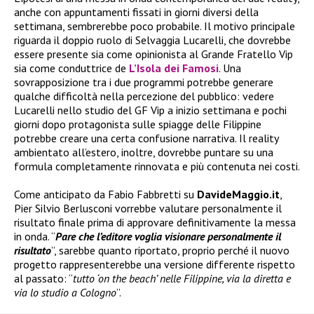
anche con appuntamenti fissati in giorni diversi della
settimana, sembrerebbe poco probabile. Il motivo principale
riguarda il doppio ruolo di Selvaggia Lucarelli, che dovrebbe
essere presente sia come opinionista al Grande Fratello Vip
sia come conduttrice de
L’Isola dei Famosi
. Una
sovrapposizione tra i due programmi potrebbe generare
qualche difficoltà nella percezione del pubblico: vedere
Lucarelli nello studio del GF Vip a inizio settimana e pochi
giorni dopo protagonista sulle spiagge delle Filippine
potrebbe creare una certa confusione narrativa. Il reality
ambientato all’estero, inoltre, dovrebbe puntare su una
formula completamente rinnovata e più contenuta nei costi.
Come anticipato da Fabio Fabbretti su
DavideMaggio.it
,
Pier Silvio Berlusconi vorrebbe valutare personalmente il
risultato finale prima di approvare definitivamente la messa
in onda. “
Pare che l’editore voglia visionare personalmente il
risultato
”, sarebbe quanto riportato, proprio perché il nuovo
progetto rappresenterebbe una versione differente rispetto
al passato: “
tutto ‘on the beach’ nelle Filippine, via la diretta e
via lo studio a Cologno
”.