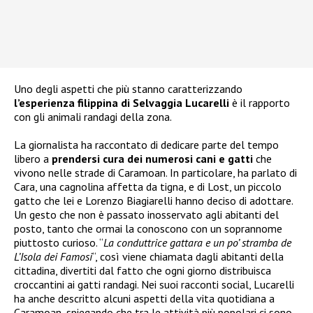
Uno degli aspetti che più stanno caratterizzando
l’esperienza filippina di Selvaggia Lucarelli
è il rapporto
con gli animali randagi della zona.
La giornalista ha raccontato di dedicare parte del tempo
libero a
prendersi cura dei numerosi cani e gatti
che
vivono nelle strade di Caramoan. In particolare, ha parlato di
Cara, una cagnolina affetta da tigna, e di Lost, un piccolo
gatto che lei e Lorenzo Biagiarelli hanno deciso di adottare.
Un gesto che non è passato inosservato agli abitanti del
posto, tanto che ormai la conoscono con un soprannome
piuttosto curioso. “
La conduttrice gattara e un po’ stramba de
L’Isola dei Famosi
“, così viene chiamata dagli abitanti della
cittadina, divertiti dal fatto che ogni giorno distribuisca
croccantini ai gatti randagi. Nei suoi racconti social, Lucarelli
ha anche descritto alcuni aspetti della vita quotidiana a
Caramoan, spiegando che tra le attività più popolari ci sono