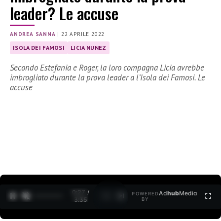
leader? Le accuse
ANDREA SANNA
|
22 APRILE 2022
ISOLA DEI FAMOSI
LICIA NUNEZ
Secondo Estefania e Roger, la loro compagna Licia avrebbe
imbrogliato durante la prova leader a l’Isola dei Famosi. Le
accuse
0:27 /
Ad
hub
Media
POWERED
1
/
2
3:35
BY