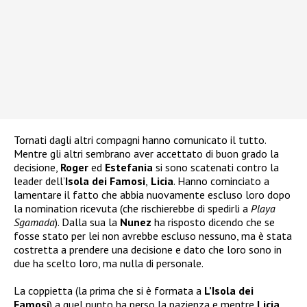
Tornati dagli altri compagni hanno comunicato il tutto.
Mentre gli altri sembrano aver accettato di buon grado la
decisione,
Roger
ed
Estefania
si sono scatenati contro la
leader dell’
Isola dei Famosi
,
Licia
. Hanno cominciato a
lamentare il fatto che abbia nuovamente escluso loro dopo
la nomination ricevuta (che rischierebbe di spedirli a
Playa
Sgamada
). Dalla sua la
Nunez
ha risposto dicendo che se
fosse stato per lei non avrebbe escluso nessuno, ma è stata
costretta a prendere una decisione e dato che loro sono in
due ha scelto loro, ma nulla di personale.
La coppietta (la prima che si è formata a
L’Isola dei
Famosi
) a quel punto ha perso la pazienza e mentre
Licia