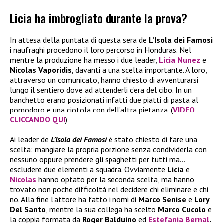
Licia ha imbrogliato durante la prova?
In attesa della puntata di questa sera de
L’Isola dei Famosi
i naufraghi procedono il loro percorso in Honduras. Nel
mentre la produzione ha messo i due leader,
Licia Nunez
e
Nicolas Vaporidis
, davanti a una scelta importante. A loro,
attraverso un comunicato, hanno chiesto di avventurarsi
lungo il sentiero dove ad attenderli c’era del cibo. In un
banchetto erano posizionati infatti due piatti di pasta al
pomodoro e una ciotola con dell’altra pietanza. (
VIDEO
CLICCANDO QUI
)
Ai leader de
L’Isola dei Famosi
è stato chiesto di fare una
scelta: mangiare la propria porzione senza condividerla con
nessuno oppure prendere gli spaghetti per tutti ma…
escludere due elementi a squadra. Ovviamente
Licia
e
Nicolas
hanno optato per la seconda scelta, ma hanno
trovato non poche difficoltà nel decidere chi eliminare e chi
no. Alla fine l’attore ha fatto i nomi di
Marco Senise
e
Lory
Del Santo
, mentre la sua collega ha scelto
Marco Cucolo
e
la coppia formata da
Roger Balduino
ed
Estefania Bernal
.