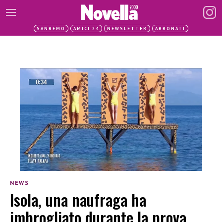
SANREMO
AMICI 24
NEWSLETTER
ABBONATI
NEWS
Isola, una naufraga ha
imbrogliato durante la prova