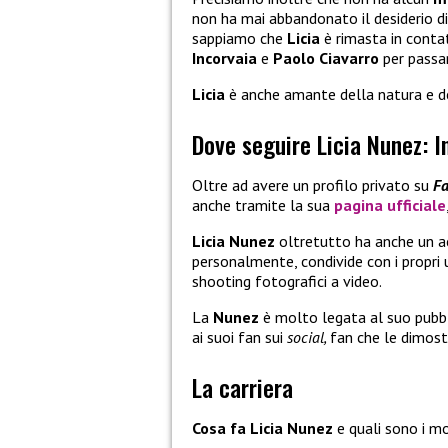
non ha mai abbandonato il desiderio di
sappiamo che
Licia
è rimasta in conta
Incorvaia
e
Paolo Ciavarro
per passa
Licia
è anche amante della natura e d
Dove seguire Licia Nunez: I
Oltre ad avere un profilo privato su
F
anche tramite la sua
pagina ufficiale
Licia Nunez
oltretutto ha anche un 
personalmente, condivide con i propri u
shooting fotografici a video.
La
Nunez
è molto legata al suo pubb
ai suoi fan sui
social,
fan che le dimos
La carriera
Cosa fa Licia Nunez
e quali sono i m