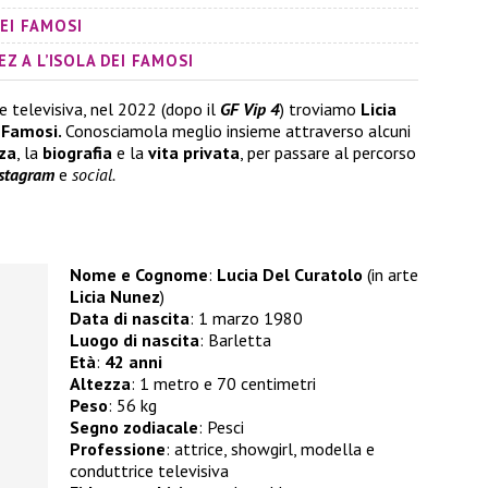
DEI FAMOSI
EZ A L’ISOLA DEI FAMOSI
e televisiva, nel 2022 (dopo il
GF Vip 4
) troviamo
Licia
i Famosi.
Conosciamola meglio insieme attraverso alcuni
za
, la
biografia
e la
vita privata
, per passare al percorso
stagram
e
social.
Nome e Cognome
:
Lucia Del Curatolo
(in arte
Licia Nunez
)
Data di nascita
: 1 marzo 1980
Luogo di nascita
: Barletta
Età
:
42 anni
Altezza
: 1 metro e 70 centimetri
Peso
: 56 kg
Segno zodiacale
: Pesci
Professione
: attrice, showgirl, modella e
conduttrice televisiva