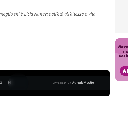
eglio chi è Licia Nunez: dall’età all’altezza e vita
Ad
hub
Media
/
2
POWERED BY