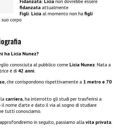
Fidanzata
:
Licia
non dovrebbe essere
fidanzata
attualmente
Figli
:
Licia
al momento non ha
figli
l suo corpo
iografia
ni ha Licia Nunez?
eglio conosciuta al pubblico come
Licia Nunez
. Nata a
trice è di
42 anni
.
so
, che corrispondono rispettivamente a
1 metro e 70
lla
carriera
, ha interrotto gli studi per trasferirsi a
 il nome d’arte e dato il via al sogno di studiare
che tutti conosciamo.
 approfondiremo in seguito, passiamo alla
vita privata
.