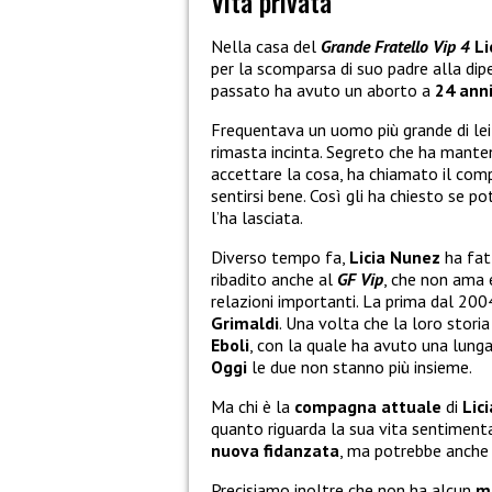
Vita privata
Nella casa del
Grande Fratello Vip 4
Li
per la scomparsa di suo padre alla dip
passato ha avuto un aborto a
24 anni
Frequentava un uomo più grande di lei 
rimasta incinta. Segreto che ha manten
accettare la cosa, ha chiamato il comp
sentirsi bene. Così gli ha chiesto se p
l’ha lasciata.
Diverso tempo fa,
Licia Nunez
ha fa
ribadito anche al
GF Vip
, che non ama e
relazioni importanti. La prima dal 20
Grimaldi
. Una volta che la loro stori
Eboli
, con la quale ha avuto una lung
Oggi
le due non stanno più insieme.
Ma chi è la
compagna attuale
di
Lic
quanto riguarda la sua vita sentimenta
nuova fidanzata
, ma potrebbe anche
Precisiamo inoltre che non ha alcun
m