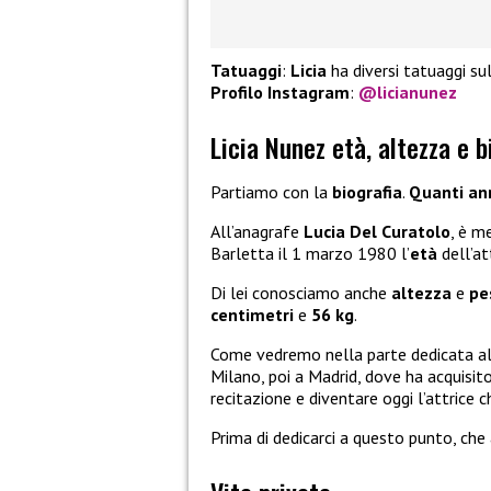
Tatuaggi
:
Licia
ha diversi tatuaggi su
Profilo Instagram
:
@licianunez
Licia Nunez età, altezza e b
Partiamo con la
biografia
.
Quanti an
All’anagrafe
Lucia Del Curatolo
, è m
Barletta il 1 marzo 1980 l’
età
dell’at
Di lei conosciamo anche
altezza
e
pe
centimetri
e
56 kg
.
Come vedremo nella parte dedicata a
Milano, poi a Madrid, dove ha acquisito
recitazione e diventare oggi l’attrice 
Prima di dedicarci a questo punto, che