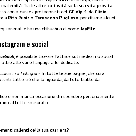
 maternità. Tra le altre
curiosità
sulla sua
vita privata
tto con alcuni ex protagonisti del
GF Vip 4
, da
Clizia
re a
Rita Rusic
o
Teresanna Pugliese,
per citarne alcuni.
egli animali e ha una chihuahua di nome
JayElle
.
nstagram e social
acebook
, è possibile trovare l’attrice sul medesimo social
, oltre alle varie fanpage a lei dedicate.
account su
Instagram
. In tutte le sue pagine, che cura
tenti tutto ciò che la riguarda, da foto tratte da
lico e non manca occasione di rispondere personalmente
trano affetto smisurato.
omenti salienti della sua
carriera
?