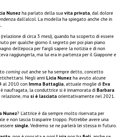
cia Nunez
ha parlato della sua
vita privata
, dal dolore
endenza dall’alcol. La modella ha spiegato anche che in
.
(relazione di circa 3 mesi), quando ha scoperto di essere
uto per qualche giorno il segreto per poi pian piano
agno dell’epoca per fargli sapere la notizia e di non
oteva raggiungerla, ma lui era in partenza per il Giappone e
tto
coming out
anche se ha sempre detto, concetto
tichettarsi. Negli anni
Licia Nunez
ha avuto alcune
04 al 2010 con
Imma Battaglia
, attuale moglie di
Eva
a è naufragata, la conduttrice si è innamorata di
Barbara
a relazione, ma
si è lasciata
orientativamente nel 2021.
ia Nunez
? L’attrice è da sempre molto riservata per
le e non lascia trasparire troppo. Potrebbe avere una
 essere
single.
Vedremo se ne parlerà lei stessa in futuro.
arito
, non è sposata e oggi
Licia
non ha
figli
, anche se