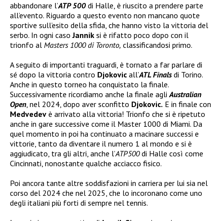
abbandonare l’
ATP 500
di Halle, è riuscito a prendere parte
all’evento. Riguardo a questo evento non mancano quote
sportive sull’esito della sfida, che hanno visto la vittoria del
serbo. In ogni caso
Jannik
si è rifatto poco dopo con il
trionfo al
Masters 1000 di Toronto,
classificandosi primo.
A seguito di importanti traguardi, è tornato a far parlare di
sé dopo la vittoria contro
Djokovic
all’
ATL Finals
di Torino.
Anche in questo torneo ha conquistato la finale.
Successivamente ricordiamo anche la finale agli
Australian
Open
, nel 2024, dopo aver sconfitto
Djokovic.
E in finale con
Medvedev
è arrivato alla vittoria! Trionfo che si è ripetuto
anche in gare successive come il Master 1000 di Miami. Da
quel momento in poi ha continuato a macinare successi e
vittorie, tanto da diventare il numero 1 al mondo e si è
aggiudicato, tra gli altri, anche l’
ATP500
di Halle così come
Cincinnati, nonostante qualche acciacco fisico.
Poi ancora tante altre soddisfazioni in carriera per lui sia nel
corso del 2024 che nel 2025, che lo incoronano come uno
degli italiani più forti di sempre nel tennis.