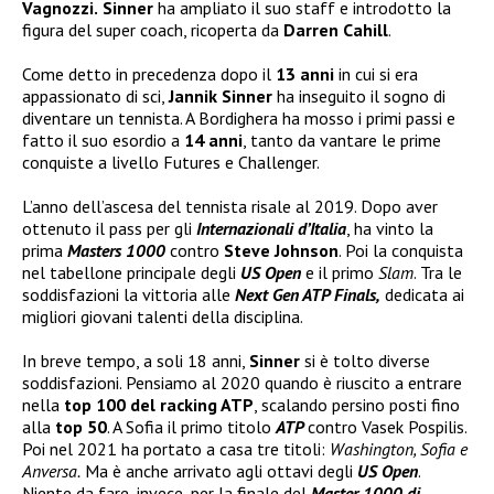
Vagnozzi.
Sinner
ha ampliato il suo staff e introdotto la
figura del super coach, ricoperta da
Darren Cahill
.
Come detto in precedenza dopo il
13 anni
in cui si era
appassionato di sci,
Jannik Sinner
ha inseguito il sogno di
diventare un tennista. A Bordighera ha mosso i primi passi e
fatto il suo esordio a
14 anni
, tanto da vantare le prime
conquiste a livello Futures e Challenger.
L’anno dell’ascesa del tennista risale al 2019. Dopo aver
ottenuto il pass per gli
Internazionali d’Italia
, ha vinto la
prima
Masters 1000
contro
Steve Johnson
. Poi la conquista
nel tabellone principale degli
US Open
e il primo
Slam
. Tra le
soddisfazioni la vittoria alle
Next Gen ATP Finals,
dedicata ai
migliori giovani talenti della disciplina.
In breve tempo, a soli 18 anni,
Sinner
si è tolto diverse
soddisfazioni. Pensiamo al 2020 quando è riuscito a entrare
nella
top 100 del racking ATP
, scalando persino posti fino
alla
top 50
. A Sofia il primo titolo
ATP
contro Vasek Pospilis.
Poi nel 2021 ha portato a casa tre titoli:
Washington, Sofia e
Anversa.
Ma è anche arrivato agli ottavi degli
US Open
.
Niente da fare, invece, per la finale del
Master 1000 di