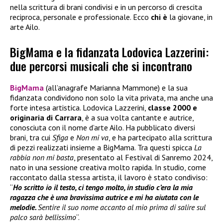
nella scrittura di brani condivisi e in un percorso di crescita
reciproca, personale e professionale. Ecco
chi è
la giovane, in
arte Ailo.
BigMama e la fidanzata Lodovica Lazzerini:
due percorsi musicali che si incontrano
BigMama
(all’anagrafe Marianna Mammone) e la sua
fidanzata condividono non solo la vita privata, ma anche una
forte intesa artistica. Lodovica Lazzerini,
classe 2000 e
originaria di Carrara
, è a sua volta cantante e autrice,
conosciuta con il nome d’arte Ailo. Ha pubblicato diversi
brani, tra cui
Sfiga
e
Non mi va
, e ha partecipato alla scrittura
di pezzi realizzati insieme a BigMama. Tra questi spicca
La
rabbia non mi basta
, presentato al Festival di Sanremo 2024,
nato in una sessione creativa molto rapida. In studio, come
raccontato dalla stessa artista, il lavoro è stato condiviso:
“
Ho scritto io il testo, ci tengo molto, in studio c’era la mia
ragazza che è una bravissima autrice e mi ha aiutata con le
melodie.
Sentire il suo nome accanto al mio prima di salire sul
palco sarà bellissimo
“.