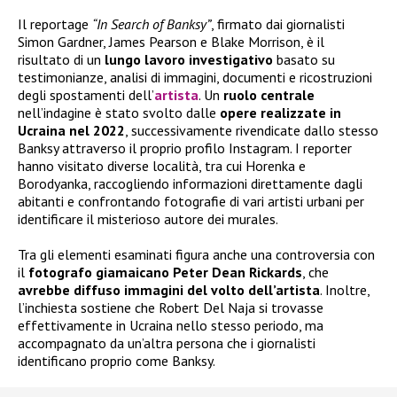
Il reportage
“In Search of Banksy”
, firmato dai giornalisti
Simon Gardner, James Pearson e Blake Morrison, è il
risultato di un
lungo lavoro investigativo
basato su
testimonianze, analisi di immagini, documenti e ricostruzioni
degli spostamenti dell’
artista
. Un
ruolo centrale
nell’indagine è stato svolto dalle
opere realizzate in
Ucraina nel 2022
, successivamente rivendicate dallo stesso
Banksy attraverso il proprio profilo Instagram. I reporter
hanno visitato diverse località, tra cui Horenka e
Borodyanka, raccogliendo informazioni direttamente dagli
abitanti e confrontando fotografie di vari artisti urbani per
identificare il misterioso autore dei murales.
Tra gli elementi esaminati figura anche una controversia con
il
fotografo giamaicano Peter Dean Rickards
, che
avrebbe diffuso immagini del volto dell’artista
. Inoltre,
l’inchiesta sostiene che Robert Del Naja si trovasse
effettivamente in Ucraina nello stesso periodo, ma
accompagnato da un’altra persona che i giornalisti
identificano proprio come Banksy.