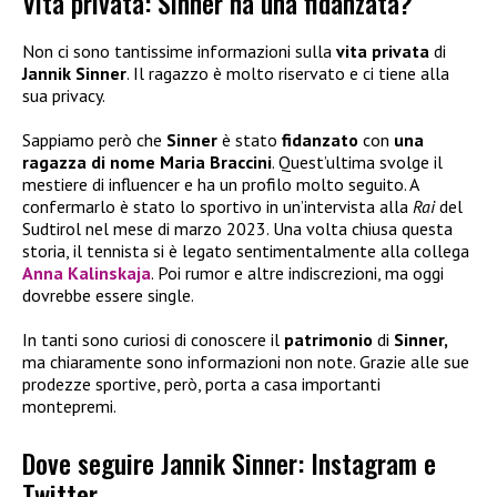
Vita privata: Sinner ha una fidanzata?
Non ci sono tantissime informazioni sulla
vita privata
di
Jannik Sinner
. Il ragazzo è molto riservato e ci tiene alla
sua privacy.
Sappiamo però che
Sinner
è stato
fidanzato
con
una
ragazza di nome Maria Braccini
. Quest’ultima svolge il
mestiere di influencer e ha un profilo molto seguito. A
confermarlo è stato lo sportivo in un’intervista alla
Rai
del
Sudtirol nel mese di marzo 2023. Una volta chiusa questa
storia, il tennista si è legato sentimentalmente alla collega
Anna Kalinskaja
. Poi rumor e altre indiscrezioni, ma oggi
dovrebbe essere single.
In tanti sono curiosi di conoscere il
patrimonio
di
Sinner,
ma chiaramente sono informazioni non note. Grazie alle sue
prodezze sportive, però, porta a casa importanti
montepremi.
Dove seguire Jannik Sinner: Instagram e
Twitter