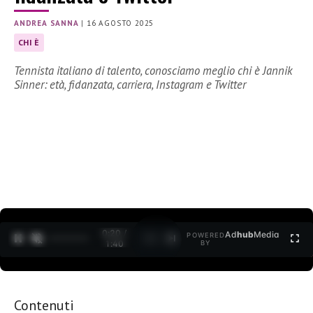
ANDREA SANNA
|
16 AGOSTO 2025
CHI È
Tennista italiano di talento, conosciamo meglio chi è Jannik
Sinner: età, fidanzata, carriera, Instagram e Twitter
0:21 /
Ad
hub
Media
POWERED
1
/
2
1:40
BY
Contenuti