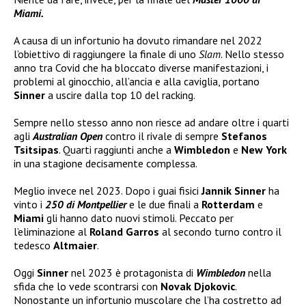
Miami.
A causa di un infortunio ha dovuto rimandare nel 2022
l’obiettivo di raggiungere la finale di uno
Slam
. Nello stesso
anno tra Covid che ha bloccato diverse manifestazioni, i
problemi al ginocchio, all’ancia e alla caviglia, portano
Sinner
a uscire dalla top 10 del racking.
Sempre nello stesso anno non riesce ad andare oltre i quarti
agli
Australian Open
contro il rivale di sempre
Stefanos
Tsitsipas
. Quarti raggiunti anche a
Wimbledon
e
New York
in una stagione decisamente complessa.
Meglio invece nel 2023. Dopo i guai fisici
Jannik Sinner
ha
vinto i
250 di Montpellier
e le due finali a
Rotterdam
e
Miami
gli hanno dato nuovi stimoli. Peccato per
l’eliminazione al
Roland Garros
al secondo turno contro il
tedesco
Altmaier
.
Oggi
Sinner
nel 2023 è protagonista di
Wimbledon
nella
sfida che lo vede scontrarsi con
Novak Djokovic
.
Nonostante un infortunio muscolare che l’ha costretto ad