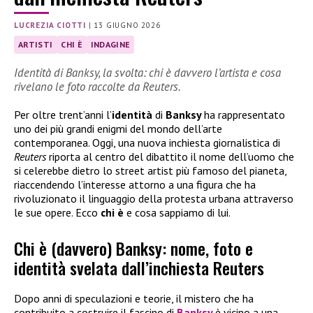
LUCREZIA CIOTTI
|
13 GIUGNO 2026
ARTISTI
CHI È
INDAGINE
Identità di Banksy, la svolta: chi è davvero l’artista e cosa
rivelano le foto raccolte da Reuters.
Per oltre trent’anni l’
identità
di
Banksy
ha rappresentato
uno dei più grandi enigmi del mondo dell’arte
contemporanea. Oggi, una nuova inchiesta giornalistica di
Reuters
riporta al centro del dibattito il nome dell’uomo che
si celerebbe dietro lo street artist più famoso del pianeta,
riaccendendo l’interesse attorno a una figura che ha
rivoluzionato il linguaggio della protesta urbana attraverso
le sue opere. Ecco
chi è
e cosa sappiamo di lui.
Chi è (davvero) Banksy: nome, foto e
identità svelata dall’inchiesta Reuters
Dopo anni di speculazioni e teorie, il mistero che ha
contribuito a costruire il fascino di
Banksy
è vicino a una