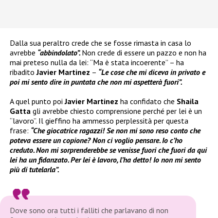
Dalla sua peraltro crede che se fosse rimasta in casa lo
avrebbe
“abbindolato”.
Non crede di essere un pazzo e non ha
mai preteso nulla da lei: “Ma è stata incoerente” – ha
ribadito
Javier Martinez
–
“Le cose che mi diceva in privato e
poi mi sento dire in puntata che non mi aspetterà fuori”.
A quel punto poi
Javier Martinez
ha confidato che
Shaila
Gatta
gli avrebbe chiesto comprensione perché per lei è un
“lavoro”. Il gieffino ha ammesso perplessità per questa
frase:
“Che giocatrice ragazzi! Se non mi sono reso conto che
poteva essere un copione? Non ci voglio pensare. Io c’ho
creduto. Non mi sorprenderebbe se venisse fuori che fuori da qui
lei ha un fidanzato. Per lei è lavoro, l’ha detto! Io non mi sento
più di tutelarla”.
Dove sono ora tutti i falliti che parlavano di non