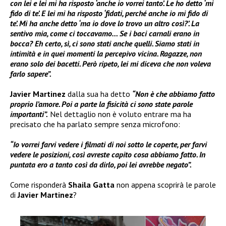
con lei e lei mi ha risposto ‘anche io vorrei tanto’. Le ho detto ‘mi
fido di te’. E lei mi ha risposto ‘fidati, perché anche io mi fido di
te’. Mi ha anche detto ‘ma io dove lo trovo un altro così?’. La
sentivo mia, come ci toccavamo… Se i baci carnali erano in
bocca? Eh certo, sì, ci sono stati anche quelli. Siamo stati in
intimità e in quei momenti la percepivo vicina. Ragazze, non
erano solo dei bacetti. Però ripeto, lei mi diceva che non voleva
farlo sapere”.
Javier Martinez
dalla sua ha detto
“Non è che abbiamo fatto
proprio l’amore. Poi a parte la fisicità ci sono state parole
importanti”.
Nel dettaglio non è voluto entrare ma ha
precisato che ha parlato sempre senza microfono:
“Io vorrei farvi vedere i filmati di noi sotto le coperte, per farvi
vedere le posizioni, così avreste capito cosa abbiamo fatto. In
puntata ero a tanto così da dirlo, poi lei avrebbe negato”.
Come risponderà
Shaila Gatta
non appena scoprirà le parole
di
Javier Martinez
?