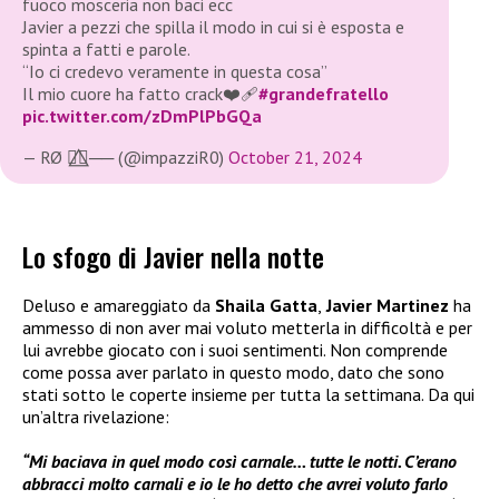
fuoco mosceria non baci ecc
Javier a pezzi che spilla il modo in cui si è esposta e
spinta a fatti e parole.
“Io ci credevo veramente in questa cosa”
Il mio cuore ha fatto crack❤️‍🩹
#grandefratello
pic.twitter.com/zDmPlPbGQa
— RØ 🏳️‍🌈⃤── (@impazziR0)
October 21, 2024
Lo sfogo di Javier nella notte
Deluso e amareggiato da
Shaila Gatta
,
Javier Martinez
ha
ammesso di non aver mai voluto metterla in difficoltà e per
lui avrebbe giocato con i suoi sentimenti. Non comprende
come possa aver parlato in questo modo, dato che sono
stati sotto le coperte insieme per tutta la settimana. Da qui
un’altra rivelazione:
“Mi baciava in quel modo così carnale… tutte le notti. C’erano
abbracci molto carnali e io le ho detto che avrei voluto farlo