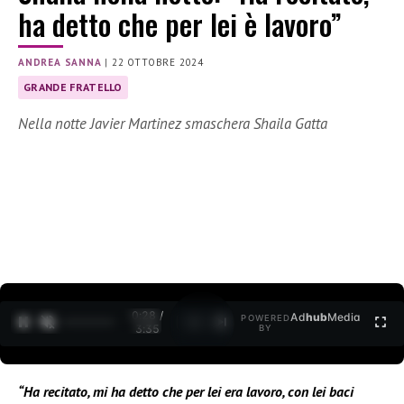
ha detto che per lei è lavoro”
ANDREA SANNA
|
22 OTTOBRE 2024
GRANDE FRATELLO
Nella notte Javier Martinez smaschera Shaila Gatta
0:29 /
Ad
hub
Media
POWERED
1
/
2
3:35
BY
“Ha recitato, mi ha detto che per lei era lavoro, con lei baci