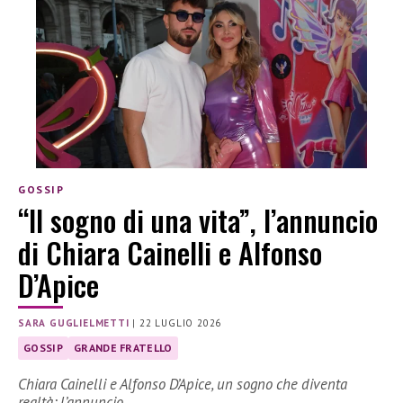
GOSSIP
“Il sogno di una vita”, l’annuncio
di Chiara Cainelli e Alfonso
D’Apice
SARA GUGLIELMETTI
|
22 LUGLIO 2026
GOSSIP
GRANDE FRATELLO
Chiara Cainelli e Alfonso D’Apice, un sogno che diventa
realtà: l’annuncio