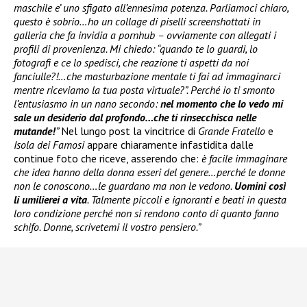
maschile e’ uno sfigato all’ennesima potenza. Parliamoci chiaro,
questo è sobrio…ho un collage di piselli screenshottati in
galleria che fa invidia a pornhub – ovviamente con allegati i
profili di provenienza. Mi chiedo: “quando te lo guardi, lo
fotografi e ce lo spedisci, che reazione ti aspetti da noi
fanciulle?!…che masturbazione mentale ti fai ad immaginarci
mentre riceviamo la tua posta virtuale?”. Perché io ti smonto
l’entusiasmo in un nano secondo:
nel momento che lo vedo mi
sale un desiderio dal profondo…che ti rinsecchisca nelle
mutande!
”
Nel lungo post la vincitrice di
Grande Fratello
e
Isola dei Famosi
appare chiaramente infastidita dalle
continue foto che riceve, asserendo che:
è facile immaginare
che idea hanno della donna esseri del genere…perché le donne
non le conoscono…le guardano ma non le vedono.
Uomini così
li umilierei a vita
. Talmente piccoli e ignoranti e beati in questa
loro condizione perché non si rendono conto di quanto fanno
schifo. Donne, scrivetemi il vostro pensiero.”