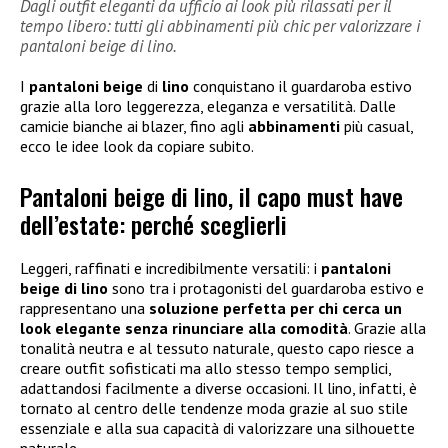
Dagli outfit eleganti da ufficio ai look più rilassati per il
tempo libero: tutti gli abbinamenti più chic per valorizzare i
pantaloni beige di lino.
I
pantaloni beige
di
lino
conquistano il guardaroba estivo
grazie alla loro leggerezza, eleganza e versatilità. Dalle
camicie bianche ai blazer, fino agli
abbinamenti
più casual,
ecco le idee look da copiare subito.
Pantaloni beige di lino, il capo must have
dell’estate: perché sceglierli
Leggeri, raffinati e incredibilmente versatili: i
pantaloni
beige di lino
sono tra i protagonisti del guardaroba estivo e
rappresentano una
soluzione perfetta per chi cerca un
look elegante senza rinunciare alla comodità
. Grazie alla
tonalità neutra e al tessuto naturale, questo capo riesce a
creare outfit sofisticati ma allo stesso tempo semplici,
adattandosi facilmente a diverse occasioni. Il lino, infatti, è
tornato al centro delle tendenze moda grazie al suo stile
essenziale e alla sua capacità di valorizzare una silhouette