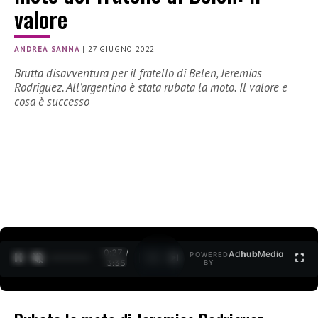
valore
ANDREA SANNA
|
27 GIUGNO 2022
Brutta disavventura per il fratello di Belen, Jeremias
Rodriguez. All’argentino è stata rubata la moto. Il valore e
cosa è successo
0:28 /
Ad
hub
Media
POWERED
1
/
2
3:35
BY