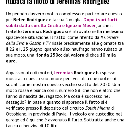
Rubata la moto di Jeremias Rodriguez
Un periodo davvero molto complesso e particolare questo
per
Belen Rodriguez
e la sua famiglia.
Dopo i vari furti
subiti dalla sorella
Cecilia
e
Ignazio Moser
, anche il
fratello
Jeremias Rodriguez
si è ritrovato nella medesima
spiacevole situazione. Il fatto, come riferito da
Il Corriere
della Sera
e
Gossip e TV
risale precisamente alle giornate tra
il 22 e il 23 giugno, quando all’ex naufrago hanno rubato la
sua moto, una
Honda 250cc
dal
valore
di circa
10 mila
euro.
Appassionato di motori,
Jeremias
Rodriguez
ha spesso
mostrato questo suo amore per i veicoli a due ruote sui
social, come mostra questo vecchio scatto del 2020. Una
moto rossa e bianca con il numero 88, che non è altro che
l’anno di nascita del ragazzo. Ma cosa è successo nel
dettaglio? In base a quanto si apprende il fatto si è
verificato presso il deposito del circuito
South Milano
di
Ottobiano
,
in provincia di Pavia. Il veicolo era custodito nel
garage ed è qui che è avvenuto il furto. Sottratta anche una
tanica di benzina di 10 litri.