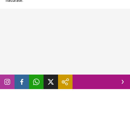
naturale.
La sua caratteristica
texture leggermente stropicciata
non è un difetto
, ma un
elemento distintivo
che dona al
look un aspetto più ricercato e rilassato. Il beige, invece,
permette di giocare con moltissimi abbinamenti: dai colori
chiari e delicati fino ai contrasti più decisi. Che siano a
palazzo, a vita alta o dal taglio morbido, i pantaloni beige di
lino possono diventare il punto di partenza per creare outfit