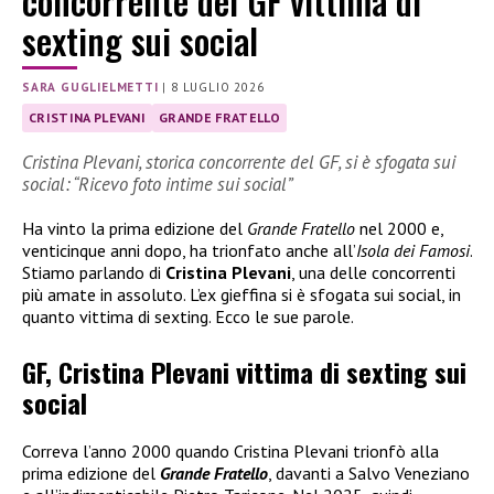
concorrente del GF vittima di
sexting sui social
SARA GUGLIELMETTI
|
8 LUGLIO 2026
CRISTINA PLEVANI
GRANDE FRATELLO
Cristina Plevani, storica concorrente del GF, si è sfogata sui
social: “Ricevo foto intime sui social”
Ha vinto la prima edizione del
Grande Fratello
nel 2000 e,
venticinque anni dopo, ha trionfato anche all’
Isola dei Famosi
.
Stiamo parlando di
Cristina Plevani
, una delle concorrenti
più amate in assoluto. L’ex gieffina si è sfogata sui social, in
quanto vittima di sexting. Ecco le sue parole.
GF, Cristina Plevani vittima di sexting sui
social
Correva l’anno 2000 quando Cristina Plevani trionfò alla
prima edizione del
Grande Fratello
, davanti a Salvo Veneziano