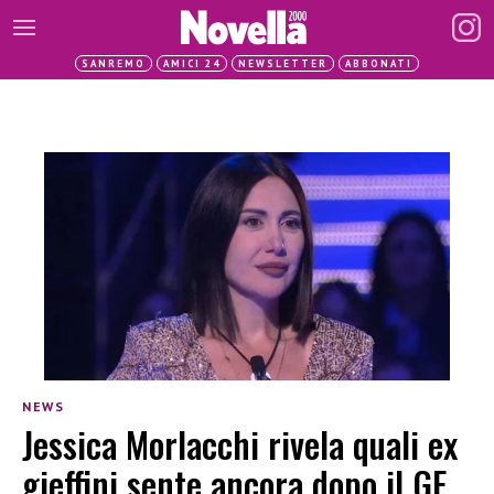
SANREMO
AMICI 24
NEWSLETTER
ABBONATI
NEWS
Jessica Morlacchi rivela quali ex
gieffini sente ancora dopo il GF