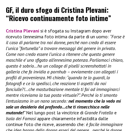
GF, il duro sfogo di Cristina Plevani:
“Ricevo continuamente foto intime”
Cristina Plevani
si è sfogata su Instagram dopo aver
ricevuto l’ennesima foto intima da parte di un uomo:
“Forse è
il caso di parlarne tra noi donne, perché non credo di essere
l’unica “fortunella” a trovare messaggi del genere in privato.
Come non credo essere l’unica a ritenere che questo genere
maschile e’ uno sfigato all’ennesima potenza. Parliamoci chiaro,
questo è sobrio…ho un collage di piselli screenshottati in
galleria che fa invidia a pornhub – ovviamente con allegati i
profili di provenienza. Mi chiedo: “quando te lo guardi, lo
fotografi e ce lo spedisci, che reazione ti aspetti da noi
fanciulle?!…che masturbazione mentale ti fai ad immaginarci
mentre riceviamo la tua posta virtuale?”. Perché io ti smonto
l’entusiasmo in un nano secondo:
nel momento che lo vedo mi
sale un desiderio dal profondo…che ti rinsecchisca nelle
mutande!
”
Nel lungo post la vincitrice di
Grande Fratello
e
Isola dei Famosi
appare chiaramente infastidita dalle
continue foto che riceve, asserendo che:
è facile immaginare
che idea hanno della donna esseri del genere…perché le donne