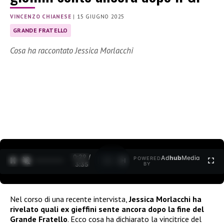
VINCENZO CHIANESE
|
15 GIUGNO 2025
GRANDE FRATELLO
Cosa ha raccontato Jessica Morlacchi
0:30 /
Ad
hub
Media
POWERED
1
/
2
3:35
BY
Nel corso di una recente intervista,
Jessica Morlacchi ha
rivelato quali ex gieffini sente ancora dopo la fine del
Grande Fratello
. Ecco cosa ha dichiarato la vincitrice del