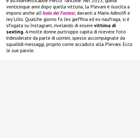
e all’indimenticabile Pietro Taricone. Nel 2025, quindi
venticinque anni dopo quella vittoria, la Plevani è riuscita a
imporsi anche all’
Isola dei Famosi
, davanti a Mario Adinolfi e
Jey Lillo. Qualche giorno fa l’ex gieffina ed ex naufraga, si è
sfogata su Instagram, rivelando di essere
vittima di
sexting.
A molte donne purtroppo capita di ricevere foto
indesiderate da parte di uomini, spesso accompagnate da
squallidi messaggi, proprio come accaduto alla Plevani. Ecco
le sue parole.