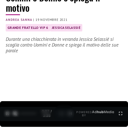
motivo
ANDREA SANNA
|
19 NOVEMBRE 2021
GRANDE FRATELLO VIP 6
JESSICA SELASSIÉ
Durante una chiacchierata in veranda Jessica Selassié si
scaglia contro Uomini e Donne e spiega il motivo delle sue
parole
0:27 /
Ad
hub
Media
POWERED
1
/
2
3:35
BY