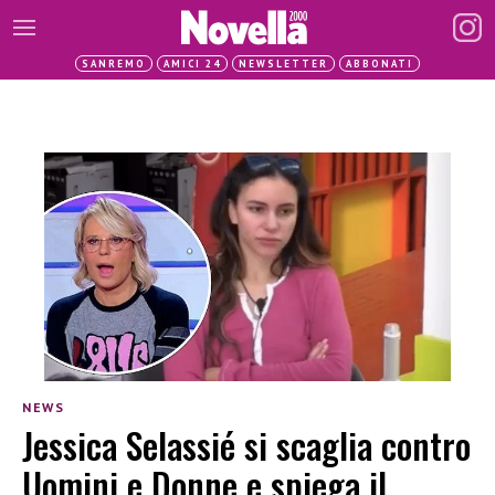
SANREMO
AMICI 24
NEWSLETTER
ABBONATI
NEWS
Jessica Selassié si scaglia contro
Uomini e Donne e spiega il