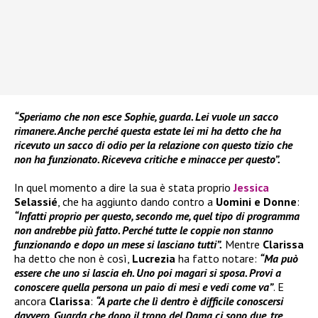
“Speriamo che non esce Sophie, guarda. Lei vuole un sacco
rimanere. Anche perché questa estate lei mi ha detto che ha
ricevuto un sacco di odio per la relazione con questo tizio che
non ha funzionato. Riceveva critiche e minacce per questo”.
In quel momento a dire la sua è stata proprio
Jessica
Selassié
, che ha aggiunto dando contro a
Uomini e Donne
:
“Infatti proprio per questo, secondo me, quel tipo di programma
non andrebbe più fatto. Perché tutte le coppie non stanno
funzionando e dopo un mese si lasciano tutti”.
Mentre
Clarissa
ha detto che non è così,
Lucrezia
ha fatto notare:
“Ma può
essere che uno si lascia eh. Uno poi magari si sposa. Provi a
conoscere quella persona un paio di mesi e vedi come va”
. E
ancora
Clarissa
:
“A parte che lì dentro è difficile conoscersi
davvero. Guarda che dopo il trono del Dama ci sono due, tre