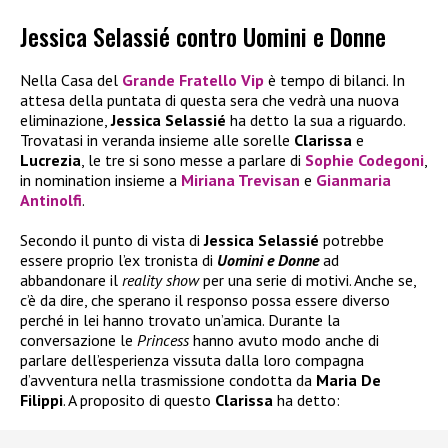
Jessica Selassié contro Uomini e Donne
Nella Casa del
Grande Fratello Vip
è tempo di bilanci. In
attesa della puntata di questa sera che vedrà una nuova
eliminazione,
Jessica Selassié
ha detto la sua a riguardo.
Trovatasi in veranda insieme alle sorelle
Clarissa
e
Lucrezia
, le tre si sono messe a parlare di
Sophie Codegoni
,
in nomination insieme a
Miriana Trevisan
e
Gianmaria
Antinolfi
.
Secondo il punto di vista di
Jessica Selassié
potrebbe
essere proprio l’ex tronista di
Uomini e Donne
ad
abbandonare il
reality show
per una serie di motivi. Anche se,
c’è da dire, che sperano il responso possa essere diverso
perché in lei hanno trovato un’amica. Durante la
conversazione le
Princess
hanno avuto modo anche di
parlare dell’esperienza vissuta dalla loro compagna
d’avventura nella trasmissione condotta da
Maria De
Filippi
. A proposito di questo
Clarissa
ha detto: