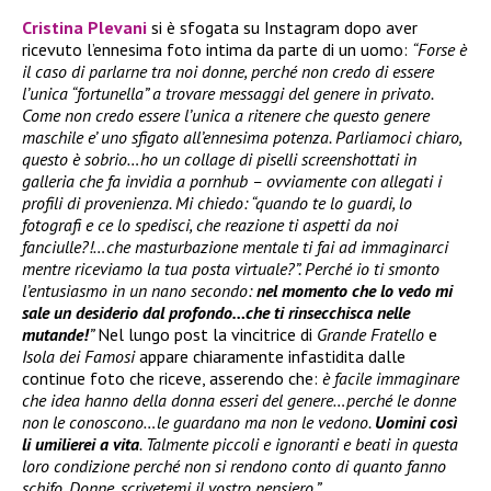
Cristina Plevani
si è sfogata su Instagram dopo aver
ricevuto l’ennesima foto intima da parte di un uomo:
“Forse è
il caso di parlarne tra noi donne, perché non credo di essere
l’unica “fortunella” a trovare messaggi del genere in privato.
Come non credo essere l’unica a ritenere che questo genere
maschile e’ uno sfigato all’ennesima potenza. Parliamoci chiaro,
questo è sobrio…ho un collage di piselli screenshottati in
galleria che fa invidia a pornhub – ovviamente con allegati i
profili di provenienza. Mi chiedo: “quando te lo guardi, lo
fotografi e ce lo spedisci, che reazione ti aspetti da noi
fanciulle?!…che masturbazione mentale ti fai ad immaginarci
mentre riceviamo la tua posta virtuale?”. Perché io ti smonto
l’entusiasmo in un nano secondo:
nel momento che lo vedo mi
sale un desiderio dal profondo…che ti rinsecchisca nelle
mutande!
”
Nel lungo post la vincitrice di
Grande Fratello
e
Isola dei Famosi
appare chiaramente infastidita dalle
continue foto che riceve, asserendo che:
è facile immaginare
che idea hanno della donna esseri del genere…perché le donne
non le conoscono…le guardano ma non le vedono.
Uomini così
li umilierei a vita
. Talmente piccoli e ignoranti e beati in questa
loro condizione perché non si rendono conto di quanto fanno
schifo. Donne, scrivetemi il vostro pensiero.”