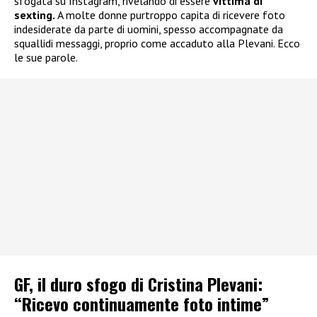
sfogata su Instagram, rivelando di essere
vittima di
sexting.
A molte donne purtroppo capita di ricevere foto
indesiderate da parte di uomini, spesso accompagnate da
squallidi messaggi, proprio come accaduto alla Plevani. Ecco
le sue parole.
GF, il duro sfogo di Cristina Plevani:
“Ricevo continuamente foto intime”