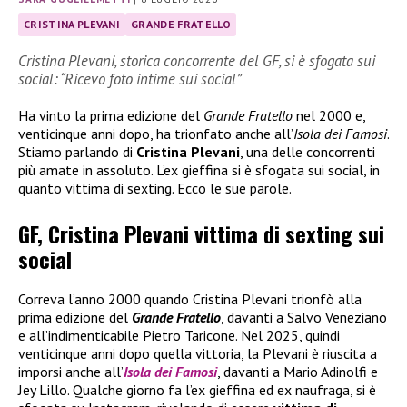
CRISTINA PLEVANI
GRANDE FRATELLO
Cristina Plevani, storica concorrente del GF, si è sfogata sui
social: “Ricevo foto intime sui social”
Ha vinto la prima edizione del
Grande Fratello
nel 2000 e,
venticinque anni dopo, ha trionfato anche all’
Isola dei Famosi
.
Stiamo parlando di
Cristina Plevani
, una delle concorrenti
più amate in assoluto. L’ex gieffina si è sfogata sui social, in
quanto vittima di sexting. Ecco le sue parole.
GF, Cristina Plevani vittima di sexting sui
social
Correva l’anno 2000 quando Cristina Plevani trionfò alla
prima edizione del
Grande Fratello
, davanti a Salvo Veneziano
e all’indimenticabile Pietro Taricone. Nel 2025, quindi
venticinque anni dopo quella vittoria, la Plevani è riuscita a
imporsi anche all’
Isola dei Famosi
, davanti a Mario Adinolfi e
Jey Lillo. Qualche giorno fa l’ex gieffina ed ex naufraga, si è