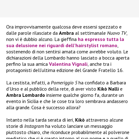
Ora improvvisamente qualcosa deve essersi spezzato e
dalle parole rilasciate da
Ambra
al settimanale
Nuovo TV
,
non vi è dubbio alcuno. La gieffina
ha espresso tutta la
sua delusione nei riguardi dell’hairstylist romano
,
sostenendo di non sentirsi amata come avrebbe voluto. Le
dichiarazioni della Lombardo hanno lasciato a bocca aperta
perfino la sua amica
Valentina Vignali
, anche tra i
protagonisti dell’ultima edizione del Grande Fratello 16.
La cestista, infatti, a
Pomeriggio 5
ha confidato a Barbara
d’Urso e al pubblico della rete, di aver visto
Kikò Nalli
e
Ambra Lombardo
insieme qualche giorno fa, durante un
evento in Sicilia e che le cose tra loro sembrava andassero
alla grande. Cosa è successo allora?
Intanto nella tarda serata di ieri,
Kikò
attraverso alcune
storie di
Instagram
ha voluto lanciare un messaggio
piuttosto chiaro, che riconduce probabilmente al polverone
mediatico che si è creato intorno al suo nome e a quello di