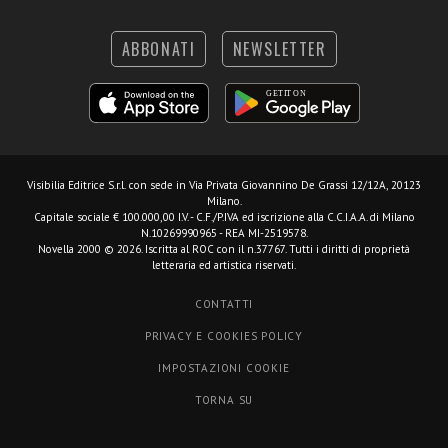
ABBONATI
NEWSLETTER
Visibilia Editrice S.r.l.
con sede in Via Privata Giovannino De Grassi 12/12A, 20123
Milano.
Capitale sociale € 100.000,00 I.V. - C.F./P.IVA ed iscrizione alla C.C.I.A.A. di Milano
N.10269990965 - REA MI-2519578.
Novella 2000 © 2026. Iscritta al ROC con il n.37767. Tutti i diritti di proprietà
letteraria ed artistica riservati.
CONTATTI
PRIVACY E COOKIES POLICY
IMPOSTAZIONI COOKIE
TORNA SU