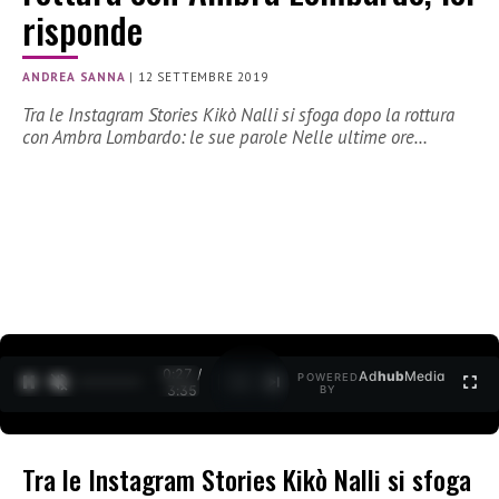
risponde
ANDREA SANNA
|
12 SETTEMBRE 2019
Tra le Instagram Stories Kikò Nalli si sfoga dopo la rottura
con Ambra Lombardo: le sue parole Nelle ultime ore…
0:28 /
Ad
hub
Media
POWERED
1
/
2
3:35
BY
Tra le Instagram Stories Kikò Nalli si sfoga