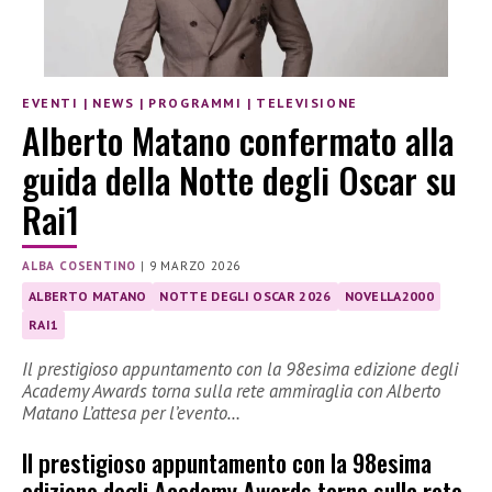
EVENTI
|
NEWS
|
PROGRAMMI
|
TELEVISIONE
Alberto Matano confermato alla
guida della Notte degli Oscar su
Rai1
ALBA COSENTINO
|
9 MARZO 2026
ALBERTO MATANO
NOTTE DEGLI OSCAR 2026
NOVELLA2000
RAI1
Il prestigioso appuntamento con la 98esima edizione degli
Academy Awards torna sulla rete ammiraglia con Alberto
Matano L’attesa per l’evento…
Il prestigioso appuntamento con la 98esima
edizione degli Academy Awards torna sulla rete