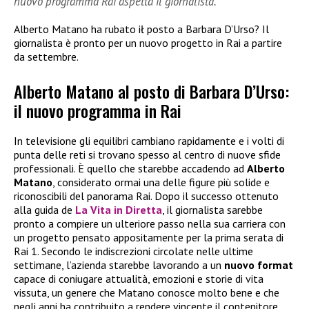
nuovo programma Rai aspetta il giornalista.
Alberto Matano ha rubato ił posto a Barbara D’Urso? Il
giornalista è pronto per un nuovo progetto in Rai a partire
da settembre.
Alberto Matano al posto di Barbara D’Urso:
il nuovo programma in Rai
In televisione gli equilibri cambiano rapidamente e i volti di
punta delle reti si trovano spesso al centro di nuove sfide
professionali. È quello che starebbe accadendo ad
Alberto
Matano
, considerato ormai una delle figure più solide e
riconoscibili del panorama Rai. Dopo il successo ottenuto
alla guida de
La Vita in Diretta
, il giornalista sarebbe
pronto a compiere un ulteriore passo nella sua carriera con
un progetto pensato appositamente per la prima serata di
Rai 1. Secondo le indiscrezioni circolate nelle ultime
settimane, l’azienda starebbe lavorando a un
nuovo format
capace di coniugare attualità, emozioni e storie di vita
vissuta, un genere che Matano conosce molto bene e che
negli anni ha contribuito a rendere vincente il contenitore