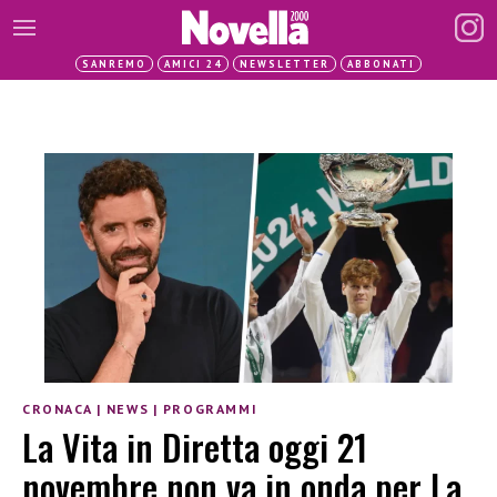
SANREMO
AMICI 24
NEWSLETTER
ABBONATI
CRONACA
|
NEWS
|
PROGRAMMI
La Vita in Diretta oggi 21
novembre non va in onda per La