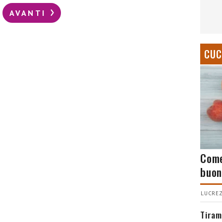
AVANTI
CUC
Come
buon
LUCREZ
Tiram