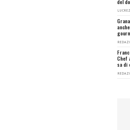
del d
LUCREZ
Grana
anche
gour
REDAZI
Franc
Chef 
sa di
REDAZI