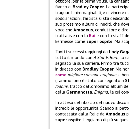
ottobre, per la prima volta, la canta
fianco di
Bradley Cooper
. La partecip
traguardi inimmaginabili, e di vincere 
soddisfazioni, l’artista si sta dedican
suo prossimo album di inediti, che dov
voce che
Amadeus
, conduttore e dire
trattative con la
Rai
e con lo staff d
kermesse come
super ospite
. Ma sco
Tanti i successi raggiungi da
Lady Gag
tutto il mondo con
A Star Is Born
, la 
segnato la sua carriera. Primo tra tutt
in duetto con
Bradley Cooper
. Ma non
come
migliore canzone originale
, e be
grammofono è stato consegnato a
S
Joanne
, tratto dall’omonimo album del
della
Germanotta
,
Enigma
, la cui co
In attesa del rilascio del nuovo disco 
incredibile opportunità. Stando ai pett
contattata dalla Rai e da
Amadeus
p
super ospite
. Leggiamo di più su que