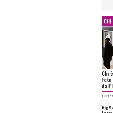
CHI
Chi 
foto
dall
LUCREZ
BigMa
Lazze