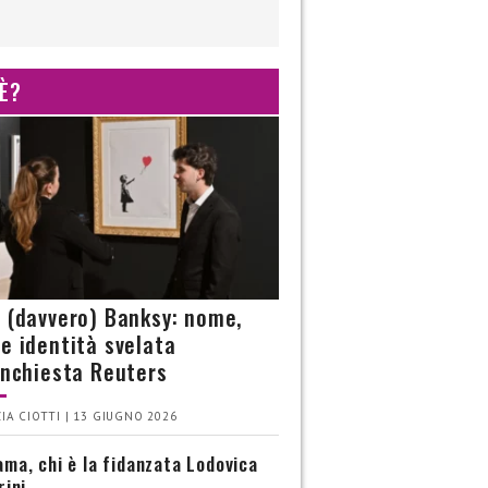
 È?
è (davvero) Banksy: nome,
 e identità svelata
’inchiesta Reuters
IA CIOTTI | 13 GIUGNO 2026
ma, chi è la fidanzata Lodovica
rini