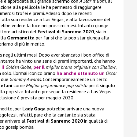
nte è approdata sul grande schermo con
A Star Is Born
, al
azione alla pellicola le ha permesso di raggiungere
numerosi trofei e premi. Adesso dopo le recenti
do alla sua residence a Las Vegas, e alla lavorazione del
rebbe vedere la luce nei prossimi mesi. Intanto giunge
ttore artistico del
Festival di Sanremo 2020
, sia in
ella
Germanotta
per far si che la pop star giunga alla
priamo di più in merito.
a
negli ultimi mesi. Dopo aver sbancato i box office di
cantante ha vinto una serie di premi importanti, che hanno
i
il
Golden Globe
, per il
miglior brano originale con Shallow
,
 solo. L’ormai iconico brano
ha anche ottenuto un
Oscar
n due
Grammy Awards
. Contemporaneamente un terzo
tefani
come
Miglior performance pop solista
per il singolo
la pop star. Intanto prosegue la residence a Las Vegas
nclusione è prevista per maggio 2020.
inedito, per
Lady Gaga
potrebbe arrivare una nuova
egolezzi, infatti, pare che la cantante sia stata
er arrivare al
Festival di Sanremo 2020
in qualità di
sto gossip bomba.