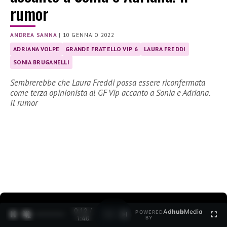
rumor
ANDREA SANNA
|
10 GENNAIO 2022
ADRIANA VOLPE
GRANDE FRATELLO VIP 6
LAURA FREDDI
SONIA BRUGANELLI
Sembrerebbe che Laura Freddi possa essere riconfermata
come terza opinionista al GF Vip accanto a Sonia e Adriana.
Il rumor
0:12 /
Ad
hub
Media
POWERED
1
/
2
1:40
BY