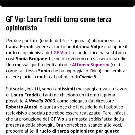
GF Vip: Laura Freddi torna come terza
opinionista
Per due puntate (quelle del 3 e 7 gennaio) abbiamo visto
Laura Freddi
sedere accanto ad
Adriana Volpe
e ricoprire il
ruolo di opinionista del
GF Vip
. La conduttrice ha sostituito
così
Sonia Bruganelli
, che ritroveremo da stasera in studio.
Una mossa, quella degli autori e
Alfonso Signorini
(così
come la stessa
Sonia
che ha appoggiato l’idea) che sembra
essere piaciuta molto al pubblico di
Canale 5.
Sui social, infatti, sono tantissimi i messaggi arrivati a favore
di
Laura Freddi
e tanti ne chiedono un ritorno il prima
possibile. A
Novella 2000
, come spiegato dal direttore
Roberto Alessi,
è giunta voce che il desiderio del pubblico
(televisivo e social) potrebbe essere realizzato. Pare, infatti,
che la produzione del
GF Vip
sia rimasta soddisfatta della
presenza della showgirl. Ora vorrebbero, stando alle voci,
proporre al lei
il ruolo di terza opinionista per questa