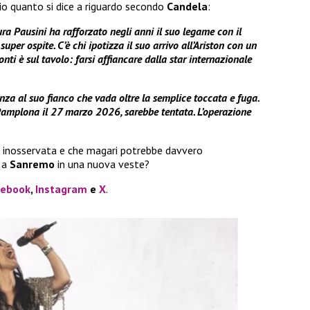
io quanto si dice a riguardo secondo
Candela
:
a Pausini ha rafforzato negli anni il suo legame con il
per ospite. C’è chi ipotizza il suo arrivo all’Ariston con un
nti è sul tavolo: farsi affiancare dalla star internazionale
za al suo fianco che vada oltre la semplice toccata e fuga.
 Pamplona il 27 marzo 2026, sarebbe tentata. L’operazione
a inosservata e che magari potrebbe davvero
 a
Sanremo
in una nuova veste?
cebook
,
Instagram
e
X
.