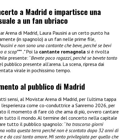
ncerto a Madrid e impartisce una
suale a un fan ubriaco
r Arena di Madrid, Laura Pausini a un certo punto ha
amente (in spagnolo) a un fan nelle prime file,
Pausini e non sono una cantante che beve, perché se bevi
 a scop*** .”
Poi la
cantante romagnola
si è rivolta
ile presente: “
Bevete poco ragazzi, perché se bevete tanto
el pubblico presente all’arena. La scena, ripresa dai
entata virale in pochissimo tempo.
amento al pubblico di Madrid
ti sensi, al Movistar Arena di Madrid, per l’ultima tappa
 l’esperienza come co-conduttrice a Sanremo 2026, per
o il momento di fare ciò che ama di più, ovvero cantare
in tutto il mondo. Al termine del concerto nella capitale
are tutto il pubblico spagnolo: “
ho trascorso giorni
una volta questa terra perché non è scontato dopo 32 anni di
te e da così tanto amore. Mi sento privilegiata per quello che