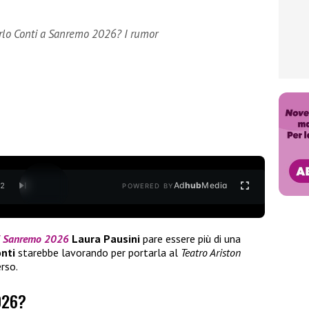
arlo Conti a Sanremo 2026? I rumor
Ad
hub
Media
/
2
POWERED BY
di Sanremo 2026
Laura Pausini
pare essere più di una
onti
starebbe lavorando per portarla al
Teatro Ariston
rso.
026?