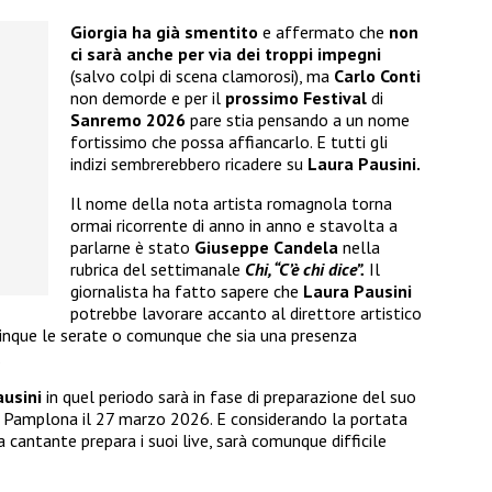
Giorgia
ha già smentito
e affermato che
non
ci sarà anche per via dei troppi impegni
(salvo colpi di scena clamorosi), ma
Carlo Conti
non demorde e per il
prossimo
Festival
di
Sanremo 2026
pare stia pensando a un nome
fortissimo che possa affiancarlo. E tutti gli
indizi sembrerebbero ricadere su
Laura Pausini.
Il nome della nota artista romagnola torna
ormai ricorrente di anno in anno e stavolta a
parlarne è stato
Giuseppe Candela
nella
rubrica del settimanale
Chi,
“C’è chi dice”.
Il
giornalista ha fatto sapere che
Laura Pausini
potrebbe lavorare accanto al direttore artistico
inque le serate o comunque che sia una presenza
.
usini
in quel periodo sarà in fase di preparazione del suo
a Pamplona il 27 marzo 2026. E considerando la portata
a cantante prepara i suoi live, sarà comunque difficile