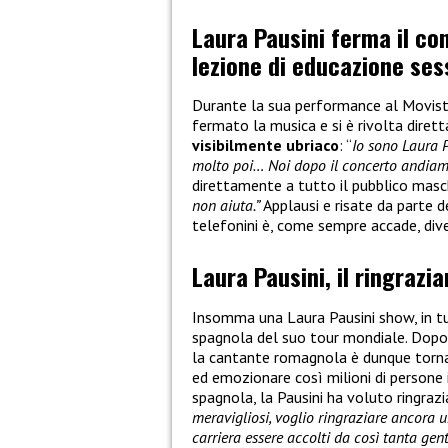
Laura Pausini ferma il co
lezione di educazione ses
Durante la sua performance al Movista
fermato la musica e si è rivolta dirett
visibilmente ubriaco
: “
Io sono Laura 
molto poi… Noi dopo il concerto andiamo
direttamente a tutto il pubblico masch
non aiuta.”
Applausi e risate da parte d
telefonini è, come sempre accade, div
Laura Pausini, il ringrazi
Insomma una Laura Pausini show, in tut
spagnola del suo tour mondiale. Dopo
la cantante romagnola è dunque tornat
ed emozionare così milioni di persone 
spagnola, la Pausini ha voluto ringrazi
meravigliosi, voglio ringraziare ancora 
carriera essere accolti da così tanta gen