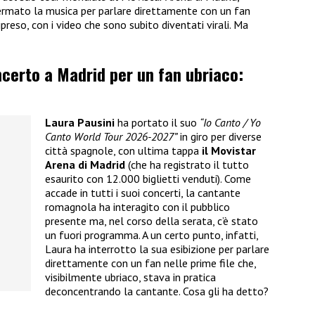
mato la musica per parlare direttamente con un fan
ipreso, con i video che sono subito diventati virali. Ma
ncerto a Madrid per un fan ubriaco:
Laura Pausini
ha portato il suo
“Io Canto / Yo
Canto World Tour 2026-2027”
in giro per diverse
città spagnole, con ultima tappa
il Movistar
Arena di Madrid
(che ha registrato il tutto
esaurito con 12.000 biglietti venduti). Come
accade in tutti i suoi concerti, la cantante
romagnola ha interagito con il pubblico
presente ma, nel corso della serata, c’è stato
un fuori programma. A un certo punto, infatti,
Laura ha interrotto la sua esibizione per parlare
direttamente con un fan nelle prime file che,
visibilmente ubriaco, stava in pratica
deconcentrando la cantante. Cosa gli ha detto?