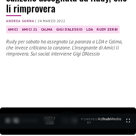
li rimprovera
ANDREA SANNA
|
24 MARZO 2022
AMICI
AMICI 21
CALMA
GIGI D'ALESSIO
LDA
RUDY ZERBI
Rudy per sabato ha assegnato La paranza a LDA e Calma,
che invece criticano la canzone. L’insegnante di Amici li
rimprovera. Sui social interviene Gigi D’Alessio
0:27 /
Ad
hub
Media
POWERED
1
/
2
3:35
BY