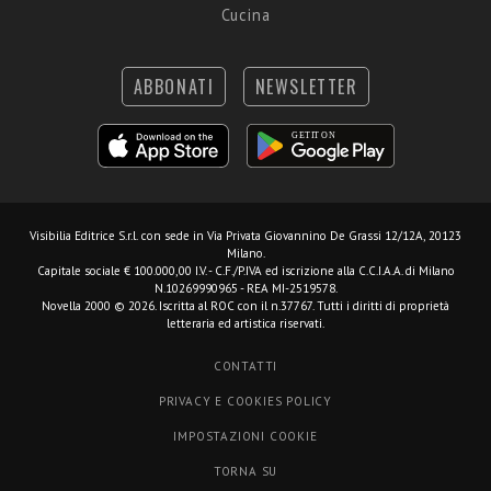
Cucina
ABBONATI
NEWSLETTER
Visibilia Editrice S.r.l.
con sede in Via Privata Giovannino De Grassi 12/12A, 20123
Milano.
Capitale sociale € 100.000,00 I.V. - C.F./P.IVA ed iscrizione alla C.C.I.A.A. di Milano
N.10269990965 - REA MI-2519578.
Novella 2000 © 2026. Iscritta al ROC con il n.37767. Tutti i diritti di proprietà
letteraria ed artistica riservati.
CONTATTI
PRIVACY E COOKIES POLICY
IMPOSTAZIONI COOKIE
TORNA SU