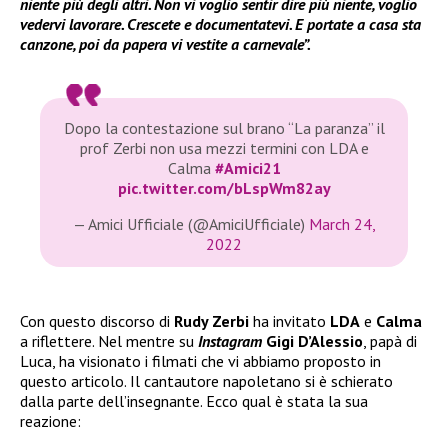
niente più degli altri. Non vi voglio sentir dire più niente, voglio
vedervi lavorare. Crescete e documentatevi. E portate a casa sta
canzone, poi da papera vi vestite a carnevale”.
Dopo la contestazione sul brano “La paranza” il
prof Zerbi non usa mezzi termini con LDA e
Calma
#Amici21
pic.twitter.com/bLspWm82ay
— Amici Ufficiale (@AmiciUfficiale)
March 24,
2022
Con questo discorso di
Rudy Zerbi
ha invitato
LDA
e
Calma
a riflettere. Nel mentre su
Instagram
Gigi D’Alessio
, papà di
Luca, ha visionato i filmati che vi abbiamo proposto in
questo articolo. Il cantautore napoletano si è schierato
dalla parte dell’insegnante. Ecco qual è stata la sua
reazione: