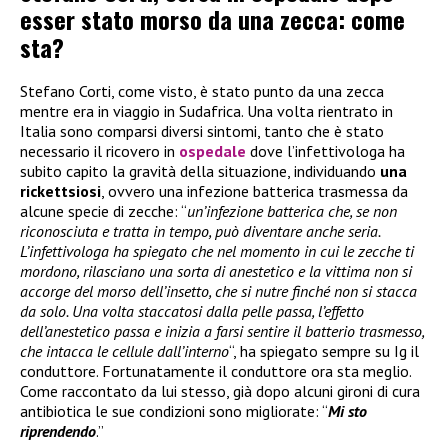
esser stato morso da una zecca: come
sta?
Stefano Corti, come visto, è stato punto da una zecca
mentre era in viaggio in Sudafrica. Una volta rientrato in
Italia sono comparsi diversi sintomi, tanto che è stato
necessario il ricovero in
ospedale
dove l’infettivologa ha
subito capito la gravità della situazione, individuando
una
rickettsiosi
, ovvero una infezione batterica trasmessa da
alcune specie di zecche: “
un’infezione batterica che, se non
riconosciuta e tratta in tempo, può diventare anche seria.
L’infettivologa ha spiegato che nel momento in cui le zecche ti
mordono, rilasciano una sorta di anestetico e la vittima non si
accorge del morso dell’insetto, che si nutre finché non si stacca
da solo. Una volta staccatosi dalla pelle passa, l’effetto
dell’anestetico passa e inizia a farsi sentire il batterio trasmesso,
che intacca le cellule dall’interno
“, ha spiegato sempre su Ig il
conduttore. Fortunatamente il conduttore ora sta meglio.
Come raccontato da lui stesso, già dopo alcuni gironi di cura
antibiotica le sue condizioni sono migliorate: “
Mi sto
riprendendo
.”