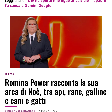
Leggi anche:
“L’IA ha spinto mio figlio al suicidio”: il padre
fa causa a Gemini Google
NEWS
Romina Power racconta la sua
arca di Noè, tra api, rane, galline
e cani e gatti
VINCENZO CHIANESE
|
2 MARZO 2026