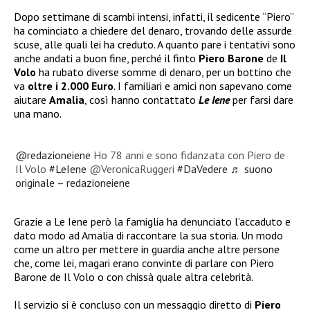
Dopo settimane di scambi intensi, infatti, il sedicente “Piero”
ha cominciato a chiedere del denaro, trovando delle assurde
scuse, alle quali lei ha creduto. A quanto pare i tentativi sono
anche andati a buon fine, perché il finto
Piero Barone
de
Il
Volo
ha rubato diverse somme di denaro, per un bottino che
va
oltre i 2.000 Euro
. I familiari e amici non sapevano come
aiutare
Amalia
, così hanno contattato
Le Iene
per farsi dare
una mano.
@redazioneiene
Ho 78 anni e sono fidanzata con Piero de
Il Volo
#LeIene
@VeronicaRuggeri
#DaVedere
♬ suono
originale – redazioneiene
Grazie a Le Iene però la famiglia ha denunciato l’accaduto e
dato modo ad Amalia di raccontare la sua storia. Un modo
come un altro per mettere in guardia anche altre persone
che, come lei, magari erano convinte di parlare con Piero
Barone de Il Volo o con chissà quale altra celebrità.
Il servizio si è concluso con un messaggio diretto di
Piero