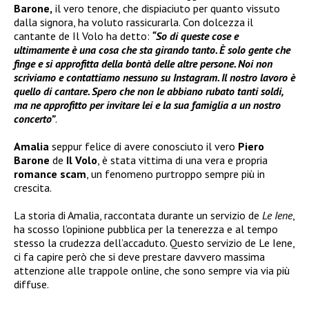
Barone,
il vero tenore, che dispiaciuto per quanto vissuto
dalla signora, ha voluto rassicurarla. Con dolcezza il
cantante de Il Volo ha detto:
“So di queste cose e
ultimamente è una cosa che sta girando tanto. È solo gente che
finge e si approfitta della bontà delle altre persone. Noi non
scriviamo e contattiamo nessuno su Instagram. Il nostro lavoro è
quello di cantare. Spero che non le abbiano rubato tanti soldi,
ma ne approfitto per invitare lei e la sua famiglia a un nostro
concerto”
.
Amalia
seppur felice di avere conosciuto il vero
Piero
Barone
de
Il Volo
, è stata vittima di una vera e propria
romance scam
, un fenomeno purtroppo sempre più in
crescita.
La storia di Amalia, raccontata durante un servizio de
Le Iene
,
ha scosso l’opinione pubblica per la tenerezza e al tempo
stesso la crudezza dell’accaduto. Questo servizio de Le Iene,
ci fa capire però che si deve prestare davvero massima
attenzione alle trappole online, che sono sempre via via più
diffuse.