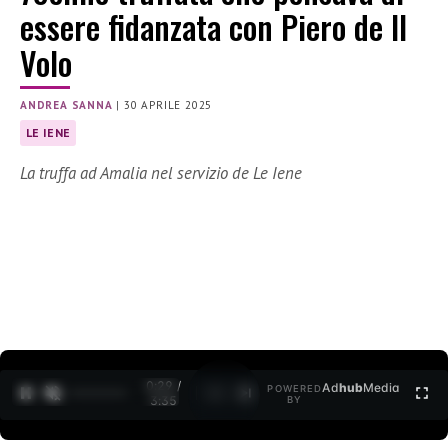
essere fidanzata con Piero de Il
Volo
ANDREA SANNA
|
30 APRILE 2025
LE IENE
La truffa ad Amalia nel servizio de Le Iene
0:30 /
Ad
hub
Media
POWERED
1
/
2
3:35
BY