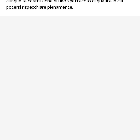
dunque la costruzione di uno spettacolo di qualità in cui
potersi rispecchiare pienamente.