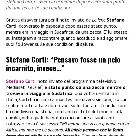
Stefano Corti, ricovero in ospedale dopo essere stato punto
da una zecca: le sue condizioni.
Brutta disavventura per il noto inviato de
Le Iene
Stefano
Corti,
ricoverato in ospedale dopo essere stato punto,
mentre era in viaggio in Sudafrica, da una zecca. E’ lui stesso
su Instagram a raccontare quanto accaduto e ad aggiornare i
suoi follower sulle sue condizioni di salute.
Stefano Corti: “Pensavo fosse un pelo
incarnito, invece…”
Stefano Corti
, noto inviato del programma televisivo
Mediaset “
Le Iene
“,
è stato
punto da una zecca mentre si
trovava in viaggio in Sudafrica
. Una volta rientrato in
Italia, Corti ha iniziato a manifestare diversi sintomi, tra cui
febbre molto alta e dolori vari. Su Instagram, il conduttore
ha condiviso una storia, con tanto di foto del morso sulla
gamba, nella quale ha voluto raccontare ai suoi tanti
follower cosa è successo: “
Mi morde una zecca quando ero in
Africa, ma non me ne accorgo.
All’inizio pensavo che la ferita
fosse riconducibile a un pelo incarnito.
Cinque giorni dopo dal