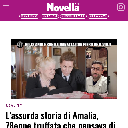
SANREMO
AMICI 24
NEWSLETTER
ABBONATI
REALITY
L’assurda storia di Amalia,
78enne truffata che pensava di