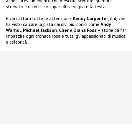
Aspettatevi un evento che mescola scintille, glamour
sfrenato e ritmi disco capaci di farvi girare la testa.
E chi cattura tutte le attenzioni?
Kenny Carpenter
, il
dj
che
ha visto calcare la pista dai divi più iconici come
Andy
Warhol
,
Michael Jackson
,
Cher
e
Diana Ross
– storie da far
impazzire ogni cronaca rosa e tutti gli appassionati di musica
e celebrità.