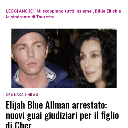
LEGGI ANCHE: “Mi scoppiano tutti insieme”, Billie Eilish e
la sindrome di Tourette
CRONACA
|
NEWS
Elijah Blue Allman arrestato:
nuovi guai giudiziari per il figlio
di Cher