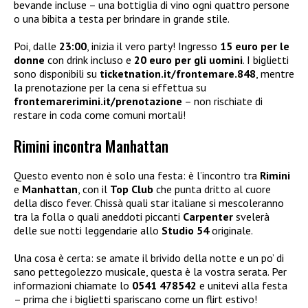
bevande incluse – una bottiglia di vino ogni quattro persone
o una bibita a testa per brindare in grande stile.
Poi, dalle
23:00
, inizia il vero party! Ingresso
15 euro per le
donne
con drink incluso e
20 euro per gli uomini
. I biglietti
sono disponibili su
ticketnation.it/frontemare.848
, mentre
la prenotazione per la cena si effettua su
frontemarerimini.it/prenotazione
– non rischiate di
restare in coda come comuni mortali!
Rimini incontra Manhattan
Questo evento non è solo una festa: è l’incontro tra
Rimini
e
Manhattan
, con il
Top Club
che punta dritto al cuore
della disco fever. Chissà quali star italiane si mescoleranno
tra la folla o quali aneddoti piccanti
Carpenter
svelerà
delle sue notti leggendarie allo
Studio 54
originale.
Una cosa è certa: se amate il brivido della notte e un po’ di
sano pettegolezzo musicale, questa è la vostra serata. Per
informazioni chiamate lo
0541 478542
e unitevi alla festa
– prima che i biglietti spariscano come un flirt estivo!