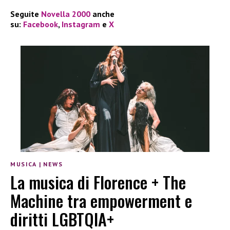
Seguite
Novella 2000
anche
su:
Facebook
,
Instagram
e
X
MUSICA
|
NEWS
La musica di Florence + The
Machine tra empowerment e
diritti LGBTQIA+