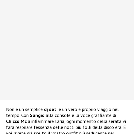
Non è un semplice
dj set
: è un vero e proprio viaggio nel
tempo. Con
Sangio
alla console e la voce graffiante di
Chicco Mc
a infiammare l’aria, ogni momento della serata vi
farà respirare l’essenza delle notti più folli della disco era. E
voi, avete già scelto il vostro outfit più seducente per