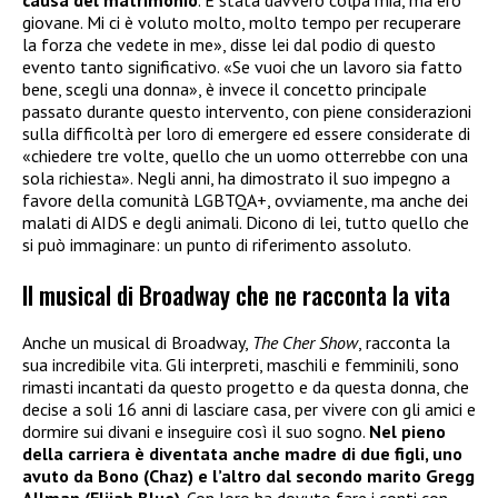
giovane. Mi ci è voluto molto, molto tempo per recuperare
la forza che vedete in me», disse lei dal podio di questo
evento tanto significativo. «Se vuoi che un lavoro sia fatto
bene, scegli una donna», è invece il concetto principale
passato durante questo intervento, con piene considerazioni
sulla difficoltà per loro di emergere ed essere considerate di
«chiedere tre volte, quello che un uomo otterrebbe con una
sola richiesta». Negli anni, ha dimostrato il suo impegno a
favore della comunità LGBTQA+, ovviamente, ma anche dei
malati di AIDS e degli animali. Dicono di lei, tutto quello che
si può immaginare: un punto di riferimento assoluto.
Il musical di Broadway che ne racconta la vita
Anche un musical di Broadway,
The Cher Show
, racconta la
sua incredibile vita. Gli interpreti, maschili e femminili, sono
rimasti incantati da questo progetto e da questa donna, che
decise a soli 16 anni di lasciare casa, per vivere con gli amici e
dormire sui divani e inseguire così il suo sogno.
Nel pieno
della carriera è diventata anche madre di due figli, uno
avuto da Bono (Chaz) e l’altro dal secondo marito Gregg
Allman (Elijah Blue)
. Con loro ha dovuto fare i conti con