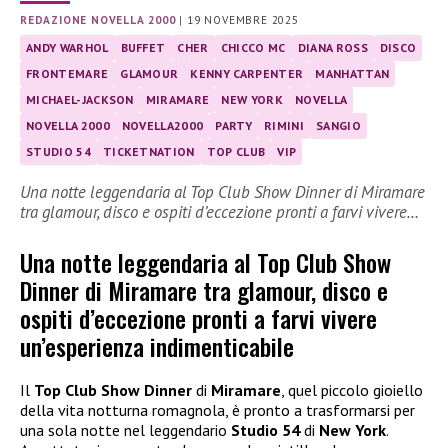
REDAZIONE NOVELLA 2000
|
19 NOVEMBRE 2025
ANDY WARHOL
BUFFET
CHER
CHICCO MC
DIANA ROSS
DISCO
FRONTEMARE
GLAMOUR
KENNY CARPENTER
MANHATTAN
MICHAEL-JACKSON
MIRAMARE
NEW YORK
NOVELLA
NOVELLA 2000
NOVELLA2000
PARTY
RIMINI
SANGIO
STUDIO 54
TICKETNATION
TOP CLUB
VIP
Una notte leggendaria al Top Club Show Dinner di Miramare
tra glamour, disco e ospiti d’eccezione pronti a farvi vivere…
Una notte leggendaria al Top Club Show
Dinner di Miramare tra glamour, disco e
ospiti d’eccezione pronti a farvi vivere
un’esperienza indimenticabile
Il
Top Club Show Dinner
di
Miramare
, quel piccolo gioiello
della vita notturna romagnola, è pronto a trasformarsi per
una sola notte nel leggendario
Studio 54
di
New York
.