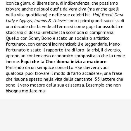
iconica glam, di liberazione, di indipendenza, che possiamo
trovare anche nei suoi outfit da vera diva (ma anche quelli
nella vita quotidiana) e nelle sue celebri hit:
Half-Breed
,
Dark
Lady
e
Gypsys, Tramps & Thieves
sono i primi grandi successi di
una decade che la vede affermarsi come popstar assoluta e
staccarsi di dosso un’etichetta scomoda di comprimaria.
Quello con Sonny Bono è stato un sodalizio artistico
fortunato, con canzoni indimenticabili e leggendarie. Meno
fortunato è stato il rapporto tra di loro: la crisi, il divorzio,
aprono un contenzioso economico spropositato che la rende
inerme.
È qui che la Cher donna inizia a macinare
.
Partendo da un semplice concetto. «Se davvero vuoi
qualcosa, puoi trovare il modo di farlo accadere», una frase
che risuona spesso nella vita della cantante: 53 lettere che
sono il vero motore della sua esistenza. L’esempio che non
bisogna mollare mai.