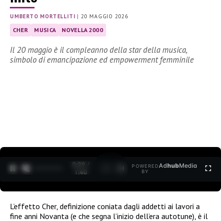
UMBERTO MORTELLITI
|
20 MAGGIO 2026
CHER
MUSICA
NOVELLA 2000
Il 20 maggio è il compleanno della star della musica,
simbolo di emancipazione ed empowerment femminile
0:30 /
Ad
hub
Media
POWERED
1
/
2
1:40
BY
L’ef
fetto Cher, definizione coniata dagli addetti ai lavori a
fine anni Novanta (e che segna l’inizio dell’era autotune), è il