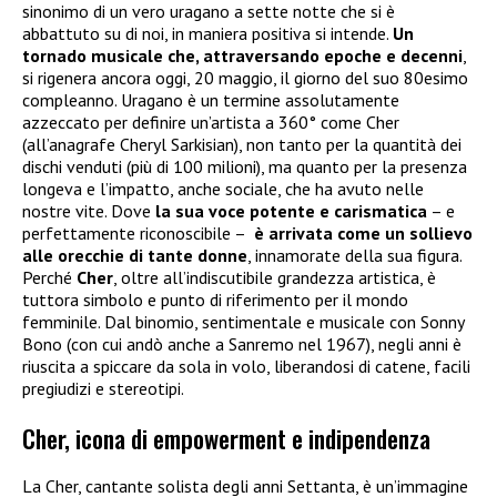
sinonimo di un vero uragano a sette notte che si è
abbattuto su di noi, in maniera positiva si intende.
Un
tornado musicale che, attraversando epoche e decenni
,
si rigenera ancora oggi, 20 maggio, il giorno del suo 80esimo
compleanno. Uragano è un termine assolutamente
azzeccato per definire un’artista a 360° come Cher
(all’anagrafe Cheryl Sarkisian), non tanto per la quantità dei
dischi venduti (più di 100 milioni), ma quanto per la presenza
longeva e l’impatto, anche sociale, che ha avuto nelle
nostre vite. Dove
la sua voce potente e carismatica
– e
perfettamente riconoscibile –
è arrivata come un sollievo
alle orecchie di tante donne
, innamorate della sua figura.
Perché
Cher
, oltre all’indiscutibile grandezza artistica, è
tuttora simbolo e punto di riferimento per il mondo
femminile. Dal binomio, sentimentale e musicale con Sonny
Bono (con cui andò anche a Sanremo nel 1967), negli anni è
riuscita a spiccare da sola in volo, liberandosi di catene, facili
pregiudizi e stereotipi.
Cher, icona di empowerment e indipendenza
La Cher, cantante solista degli anni Settanta, è un’immagine