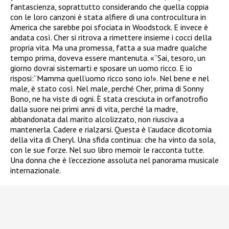
fantascienza, soprattutto considerando che quella coppia
con le loro canzoni è stata alfiere di una controcultura in
America che sarebbe poi sfociata in Woodstock. E invece è
andata così. Cher si ritrova a rimettere insieme i cocci della
propria vita. Ma una promessa, fatta a sua madre qualche
tempo prima, doveva essere mantenuta. «”Sai, tesoro, un
giorno dovrai sistemarti e sposare un uomo ricco. E io
risposi:“Mamma quell’uomo ricco sono io!». Nel bene e nel
male, è stato così. Nel male, perché Cher, prima di Sonny
Bono, ne ha viste di ogni. È stata cresciuta in orfanotrofio
dalla suore nei primi anni di vita, perché la madre,
abbandonata dal marito alcolizzato, non riusciva a
mantenerla. Cadere e rialzarsi. Questa è l’audace dicotomia
della vita di Cheryl. Una sfida continua: che ha vinto da sola,
con le sue forze. Nel suo libro memoir le racconta tutte.
Una donna che è l’eccezione assoluta nel panorama musicale
internazionale.