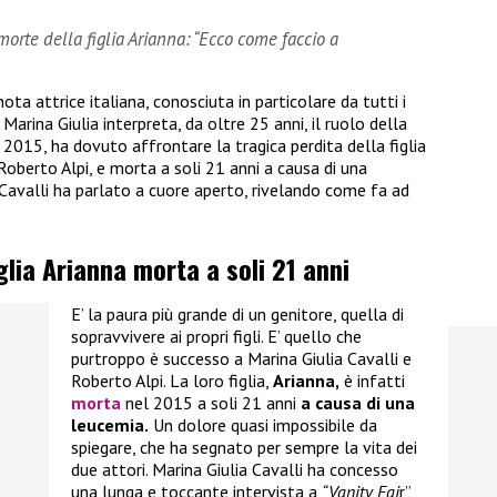
 morte della figlia Arianna: “Ecco come faccio a
nota attrice italiana, conosciuta in particolare da tutti i
 Marina Giulia interpreta, da oltre 25 anni, il ruolo della
l 2015, ha dovuto affrontare la tragica perdita della figlia
 Roberto Alpi, e morta a soli 21 anni a causa di una
 Cavalli ha parlato a cuore aperto, rivelando come fa ad
iglia Arianna morta a soli 21 anni
E’ la paura più grande di un genitore, quella di
sopravvivere ai propri figli. E’ quello che
purtroppo è successo a Marina Giulia Cavalli e
Roberto Alpi. La loro figlia,
Arianna,
è infatti
morta
nel 2015 a soli 21 anni
a causa di una
leucemia.
Un dolore quasi impossibile da
spiegare, che ha segnato per sempre la vita dei
due attori. Marina Giulia Cavalli ha concesso
una lunga e toccante intervista a
“Vanity Fai
r”,