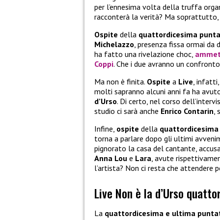
per l’ennesima volta della truffa orga
racconterà la verità? Ma soprattutto,
Ospite
della
quattordicesima punt
Michelazzo
, presenza fissa ormai da 
ha fatto una rivelazione choc,
ammett
Coppi
. Che i due avranno un confronto
Ma non è finita.
Ospite
a
Live
, infatt
molti sapranno alcuni anni fa ha avut
d’Urso
. Di certo, nel corso dell’interv
studio ci sarà anche
Enrico Contarin
,
Infine,
ospite
della
quattordicesima
torna a parlare dopo gli ultimi avveni
pignorato la casa del cantante, accusan
Anna Lou
e
Lara
, avute rispettivam
l’artista? Non ci resta che attendere pe
Live Non è la d’Urso quatt
La
quattordicesima e ultima punta