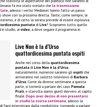
che stavolta le aspettative del pubblico non saranno di
timana fa era stato svelato che
la trasmissione
ntate
, adesso i vertici Mediaset hanno fatto un passo
lo show con la prossima diretta. Tante, come sempre, le
isteremo, e di certo la serata prevede di essere esplosiva.
tordicesima puntata
di
Live
? Scopriamo tutto quello
i
in studio, ai
video
, a dove seguire il programma in
Live Non è la d’Urso
quattordicesima puntata ospiti
Anche nel corso della
quattordicesima
puntata
di
Live Non è la d’Urso
,
naturalmente, numerosi saranno gli
ospiti
che
arriveranno nel salotto televisivo di
Barbara
d’Urso
. Come da diverse settimane a questa
parte, si tornerà a parlare del caso
Pamela
Prati
, e stavolta siamo giunti davvero al capito
finale.
Dopo aver deciso di non presentarsi
in studio la scorsa settimana
, adesso la
 farsi intervistare dalla conduttrice, tornando a parlare