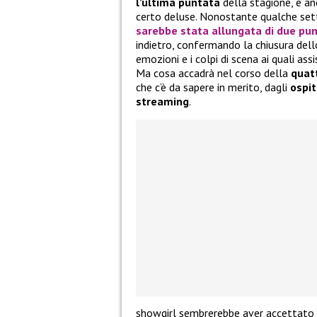
l’ultima puntata
della stagione, e an
certo deluse. Nonostante qualche set
sarebbe stata allungata di due pu
indietro, confermando la chiusura del
emozioni e i colpi di scena ai quali ass
Ma cosa accadrà nel corso della
quat
che c’è da sapere in merito, dagli
ospit
streaming
.
showgirl sembrerebbe aver accettato di