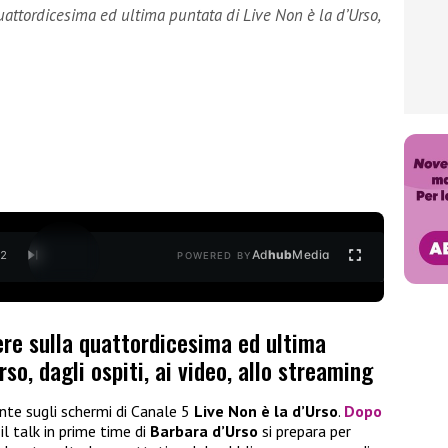
uattordicesima ed ultima puntata di Live Non è la d’Urso,
Ad
hub
Media
/
2
POWERED BY
ere sulla quattordicesima ed ultima
rso, dagli ospiti, ai video, allo streaming
nte sugli schermi di Canale 5
Live Non è la d’Urso
.
Dopo
 il talk in prime time di
Barbara d’Urso
si prepara per