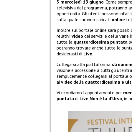
5
mercoledì 19 giugno
. Come sempre,
televisiva del programma, potranno an
opportunità. Gli utenti possono infatt
sulla quale saranno caricati
online
tut
Inoltre sul portale online sarà possibi
relativi
video
dei servizi e delle varie 
tutta la
quattordicesima puntata
pe
potranno trovare anche tutte le puntat
desiderasti di
Live
.
Collegarsi alla piattaforma
streamin
visione è accessibile a tutti gli utent
semplicemente collegarsi al portale on
ai
video
della
quattordicesima e ul
Vi ricordiamo l’appuntamento per
mer
puntata
di
Live Non è la d’Urso
, in 