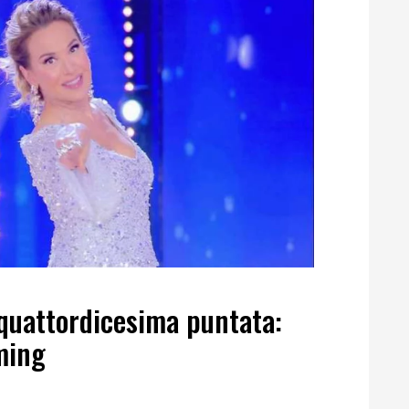
 quattordicesima puntata:
aming