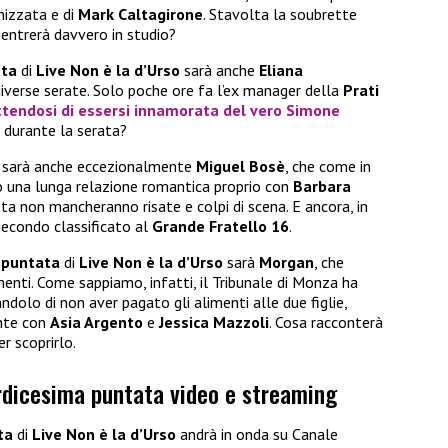
nizzata e di
Mark Caltagirone
. Stavolta la soubrette
 entrerà davvero in studio?
ata
di
Live Non è la d’Urso
sarà anche
Eliana
diverse serate. Solo poche ore fa l’ex manager della
Prati
endosi di essersi innamorata del vero
Simone
 durante la serata?
i, sarà anche eccezionalmente
Miguel Bosè
, che come in
o una lunga relazione romantica proprio con
Barbara
ista non mancheranno risate e colpi di scena. E ancora, in
 secondo classificato al
Grande Fratello 16
.
 puntata
di
Live Non è la d’Urso
sarà
Morgan
, che
menti. Come sappiamo, infatti, il Tribunale di Monza ha
dolo di non aver pagato gli alimenti alle due figlie,
ente con
Asia Argento
e
Jessica Mazzoli
. Cosa racconterà
r scoprirlo.
ordicesima puntata video e streaming
ta
di
Live Non è la d’Urso
andrà in onda su Canale