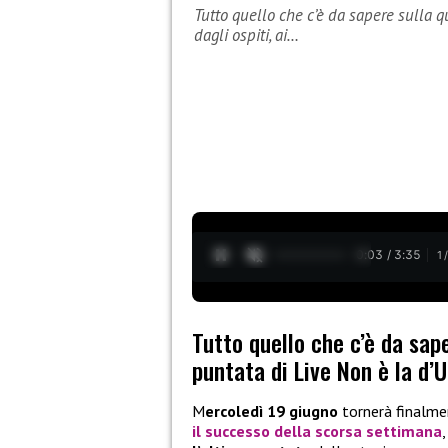
Tutto quello che c’è da sapere sulla q
dagli ospiti, ai…
0:04 / 3:35
1
Tutto quello che c’è da sap
puntata di Live Non è la d’U
M
ercoledì 19 giugno
tornerà finalme
il successo della scorsa settimana
,