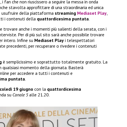
 i fan che non riuscissero a seguire la messa in onda
che stavolta approfittare di una straordinaria ed unica
i usufruire della piattaforma
streaming
Mediaset Play
,
ti i contenuti della
quattordicesima puntata
.
le trovare anche i momenti più salienti della serata, con i
interviste. Per di più sul sito sarà anche possibile trovare
r intero. Infine su
Mediaset Play
i telespettatori
e precedenti, per recuperare o rivedere i contenuti
g
è semplicissimo e soprattutto totalmente gratuito. La
i in qualsiasi momento della giornata. Basterà
line per accedere a tutti i contenuti e
tima puntata
.
coledì 19 giugno
con la
quattordicesima
onda su
Canale 5
alle 21.20.