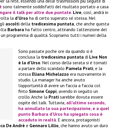
r la rete, essendo una delle trasmissioni più seguite di
t
sono talmente soddisfatti del risultato portato a casa
ngare il talk per altre due puntate
.
Live
, così, andrà in
volta la
d’Urso
ha di certo superato sé stessa. Nel
gli
ascolti
della
tredicesima puntata
, che anche questa
olta
Barbara
ha fatto centro, attirando l’attenzione del
 un programma di qualità. Scopriamo tutti i numeri della
Sono passate poche ore da quando si è
conclusa la
tredicesima puntata
di
Live Non
è la d’Urso
. Nel corso della serata si è tornati
a parlare dello scandalo
Pamela Prati
, e la
stessa
Eliana Michelazzo
era nuovamente in
studio. La manager ha anche avuto
l’opportunità di avere un faccia a faccia col
finto
Simone Coppi
, avendo in seguito un
crollo. Anche la
Prati
sarebbe dovuta essere
ospite del talk. Tuttavia,
all’ultimo secondo,
ha annullato la sua partecipazione, e a quel
punto
Barbara d’Urso
ha spiegato cosa è
accaduto in realtà
. E ancora, protagonisti
sca De Andrè
e
Gennaro Lillio
, che hanno avuto un duro