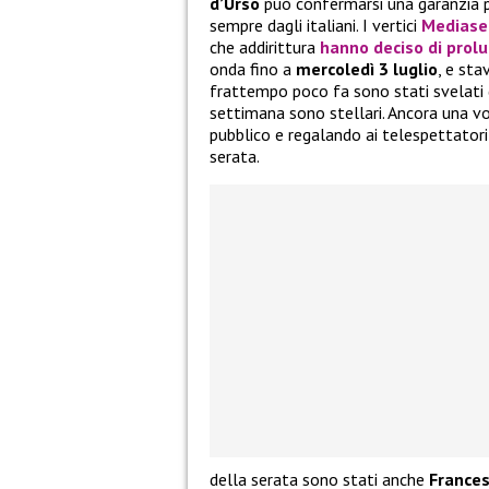
d’Urso
può confermarsi una garanzia pe
sempre dagli italiani. I vertici
Mediase
che addirittura
hanno deciso di prolu
onda fino a
mercoledì 3 luglio
, e sta
frattempo poco fa sono stati svelati 
settimana sono stellari. Ancora una v
pubblico e regalando ai telespettatori
serata.
della serata sono stati anche
France