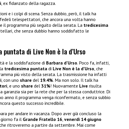
i
, ex fidanzato della ragazza.
oni e i colpi di scena. Senza dubbio, però, il talk ha
fedeli telespettatori, che ancora una volta hanno
 il programma più seguito della serata. La
tredicesima
tellari, che senza dubbio hanno soddisfatto le
a puntata di Live Non è la d’Urso
tà e la soddisfazione di
Barbara d’Urso
. Poco fa, infatti,
la
tredicesima puntata
di
Live Non è la d’Urso
, che
gramma più visto della serata. La trasmissione ha infatti
i
, con uno
share
del
19.4%
. Ma non solo. Il talk ha
tori
, e uno
share
del
31%
! Nuovamente
Live
risulta
 garanzia sia per la rete che per la stessa conduttrice. Di
simo anno il programma venga riconfermato, e senza subbio
ancora questo successo incredibile.
para per andare in vacanza. Dopo aver già concluso la
 giorno fa il
Grande Fratello 16
,
venerdì 14 giugno
 che ritroveremo a partire da settembre. Mai come