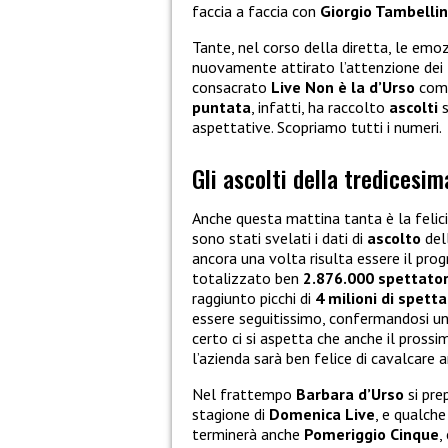
faccia a faccia con
Giorgio Tambellin
Tante, nel corso della diretta, le emozi
nuovamente attirato l’attenzione dei 
consacrato
Live Non è la d’Urso
come
puntata
, infatti, ha raccolto
ascolti
s
aspettative. Scopriamo tutti i numeri.
Gli ascolti della tredicesim
Anche questa mattina tanta è la felici
sono stati svelati i dati di
ascolto
del
ancora una volta risulta essere il pro
totalizzato ben
2.876.000 spettator
raggiunto picchi di
4 milioni di spetta
essere seguitissimo, confermandosi una
certo ci si aspetta che anche il pros
l’azienda sarà ben felice di cavalcare 
Nel frattempo
Barbara d’Urso
si pre
stagione di
Domenica Live
, e qualche
terminerà anche
Pomeriggio Cinque
,