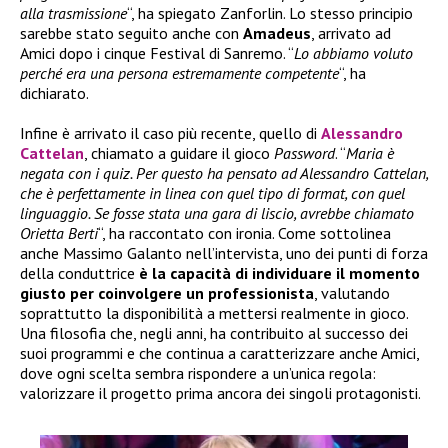
alla trasmissione
“, ha spiegato Zanforlin. Lo stesso principio
sarebbe stato seguito anche con
Amadeus
, arrivato ad
Amici dopo i cinque Festival di Sanremo. “
Lo abbiamo voluto
perché era una persona estremamente competente
“, ha
dichiarato.
Infine è arrivato il caso più recente, quello di
Alessandro
Cattelan
, chiamato a guidare il gioco
Password
. “
Maria è
negata con i quiz. Per questo ha pensato ad Alessandro Cattelan,
che è perfettamente in linea con quel tipo di format, con quel
linguaggio. Se fosse stata una gara di liscio, avrebbe chiamato
Orietta Berti
“, ha raccontato con ironia. Come sottolinea
anche Massimo Galanto nell’intervista, uno dei punti di forza
della conduttrice
è la capacità di individuare il momento
giusto per coinvolgere un professionista
, valutando
soprattutto la disponibilità a mettersi realmente in gioco.
Una filosofia che, negli anni, ha contribuito al successo dei
suoi programmi e che continua a caratterizzare anche Amici,
dove ogni scelta sembra rispondere a un’unica regola:
valorizzare il progetto prima ancora dei singoli protagonisti.