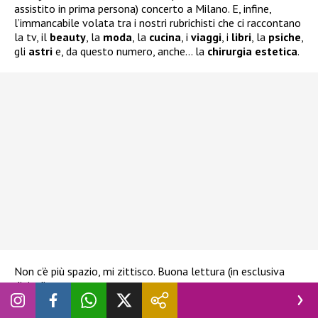
assistito in prima persona) concerto a Milano. E, infine,
l’immancabile volata tra i nostri rubrichisti che ci raccontano
la tv, il
beauty
, la
moda
, la
cucina
, i
viaggi
, i
libri
, la
psiche
,
gli
astri
e, da questo numero, anche… la
chirurgia
estetica
.
Non c’è più spazio, mi zittisco. Buona lettura (in esclusiva
digital).
Per avere la tua copia digitale di Novella 2000 in promo