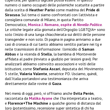
copertina, per quanto digitale possa essere. In questo
numero ci siamo occupati delle polemiche scaturite a partire
dalla scelta di
Heather
Parisi
come madrina del
Pride di
Siracusa
. Sul tema ci siamo confrontati con l’attivista e
consigliera comunale di Milano, in quota Partito
Democratico,
Monica J. Romano, ospite di
Novella Politica
.
Le critiche legate alla giornata dell’Orgoglio LGBTQIA+ sono
solo l’inizio di una lunga chiacchierata sui diritti delle persone
transgender e non solo. Di pagina in pagina arriviamo a due
casi di cronaca di cui tanto abbiamo sentito parlare nei tg e
nelle trasmissioni di informazione: l’omicidio di
Saman
Abbas
e la vicenda di
Stella
, la bambina di Monteverde
affidata al padre (rinviato a giudizio per lesioni gravi). Per
analizzarli abbiamo coinvolto associazioni e volti delle
istituzioni, come
Stefania
Ascari
, deputata del Movimento
5 stelle,
Valeria
Valente
, senatrice PD. Usciamo, quindi,
dall’Italia portandovi una testimonianza che arriva
direttamente dalle rovine di
Gaza
.
Nel menù di oggi, però, vi offriamo anche
Evita Perón
,
raccontata da
Malika Ayane
che l’ha interpretata a teatro,
e
Florence+The Machine
a qualche giorno di distanza dal
loro (potentissimo, recensione super sintetica di chi ha