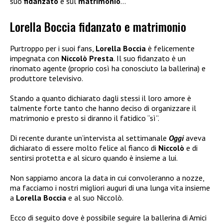
suo
fidanzato
e sul
matrimonio
…
Lorella Boccia fidanzato e matrimonio
Purtroppo per i suoi fans,
Lorella Boccia
è felicemente
impegnata con
Niccolò Presta
. Il suo fidanzato è un
rinomato agente (proprio così ha conosciuto la ballerina) e
produttore televisivo.
Stando a quanto dichiarato dagli stessi il loro amore è
talmente forte tanto che hanno deciso di organizzare il
matrimonio e presto si diranno il fatidico “sì”.
Di recente durante un’intervista al settimanale
Oggi
aveva
dichiarato di essere molto felice al fianco di
Niccolò
e di
sentirsi protetta e al sicuro quando è insieme a lui.
Non sappiamo ancora la data in cui convoleranno a nozze,
ma facciamo i nostri migliori auguri di una lunga vita insieme
a
Lorella Boccia
e al suo Niccolò.
Ecco di seguito dove è possibile seguire la ballerina di Amici