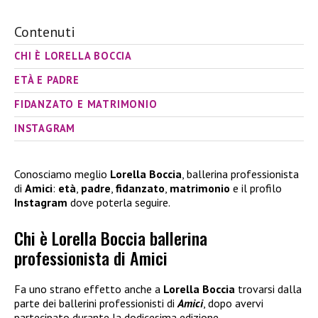
Contenuti
CHI È LORELLA BOCCIA
ETÀ E PADRE
FIDANZATO E MATRIMONIO
INSTAGRAM
Conosciamo meglio
Lorella Boccia
, ballerina professionista
di
Amici
:
età
,
padre
,
fidanzato
,
matrimonio
e il profilo
Instagram
dove poterla seguire.
Chi è Lorella Boccia ballerina
professionista di Amici
Fa uno strano effetto anche a
Lorella Boccia
trovarsi dalla
parte dei ballerini professionisti di
Amici
, dopo avervi
partecipato durante la dodicesima edizione.