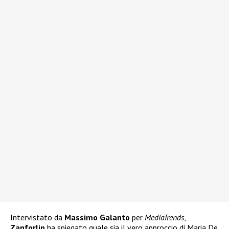
Intervistato da
Massimo Galanto
per
MediaTrends
,
Zanforlin
ha spiegato quale sia il vero approccio di Maria De