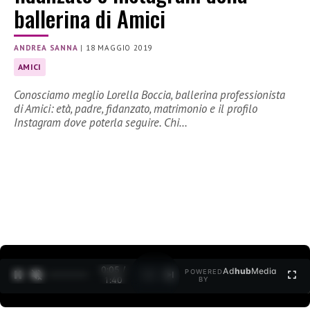
ballerina di Amici
ANDREA SANNA
|
18 MAGGIO 2019
AMICI
Conosciamo meglio Lorella Boccia, ballerina professionista
di Amici: età, padre, fidanzato, matrimonio e il profilo
Instagram dove poterla seguire. Chi…
0:06 /
Ad
hub
Media
POWERED
1
/
2
1:40
BY