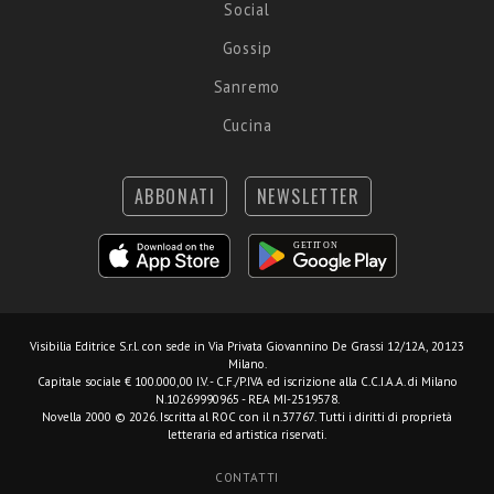
Social
Gossip
Sanremo
Cucina
ABBONATI
NEWSLETTER
Visibilia Editrice S.r.l.
con sede in Via Privata Giovannino De Grassi 12/12A, 20123
Milano.
Capitale sociale € 100.000,00 I.V. - C.F./P.IVA ed iscrizione alla C.C.I.A.A. di Milano
N.10269990965 - REA MI-2519578.
Novella 2000 © 2026. Iscritta al ROC con il n.37767. Tutti i diritti di proprietà
letteraria ed artistica riservati.
CONTATTI