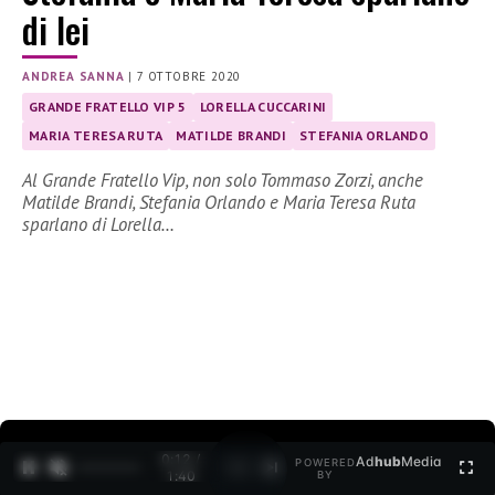
di lei
ANDREA SANNA
|
7 OTTOBRE 2020
GRANDE FRATELLO VIP 5
LORELLA CUCCARINI
MARIA TERESA RUTA
MATILDE BRANDI
STEFANIA ORLANDO
Al Grande Fratello Vip, non solo Tommaso Zorzi, anche
Matilde Brandi, Stefania Orlando e Maria Teresa Ruta
sparlano di Lorella…
0:12 /
Ad
hub
Media
POWERED
1
/
2
1:40
BY